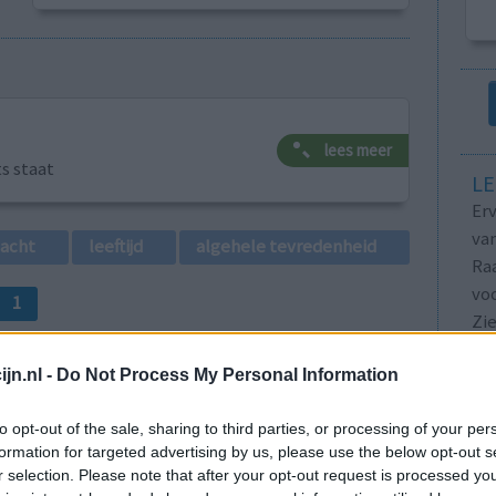
lees meer
ts staat
LE
Erv
van
lacht
leeftijd
algehele tevredenheid
Raa
voo
1
Zie
va
jn.nl -
Do Not Process My Personal Information
to opt-out of the sale, sharing to third parties, or processing of your per
formation for targeted advertising by us, please use the below opt-out s
r selection. Please note that after your opt-out request is processed y