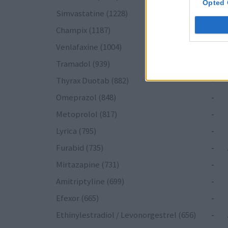
Opted 
Simvastatine (1228)
-
Champix (1187)
-
Venlafaxine (1004)
-
Tramadol (939)
-
Thyrax Duotab (882)
-
Omeprazol (848)
-
Metoprolol (817)
-
Lyrica (795)
-
Furabid (735)
-
Mirtazapine (731)
-
Amitriptyline (699)
-
Efexor (665)
-
Ethinylestradiol / Levonorgestrel (656)
-