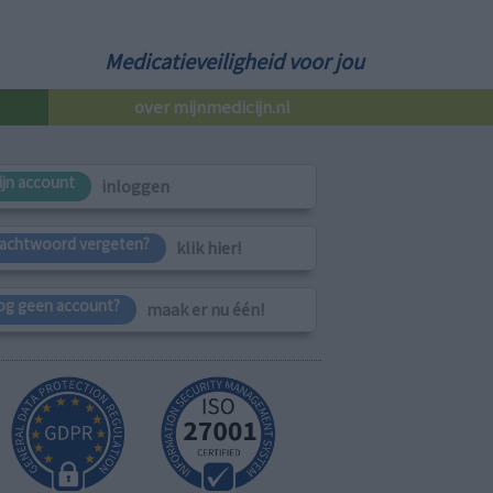
Medicatieveiligheid voor jou
over mijnmedicijn.nl
ijn account
inloggen
achtwoord vergeten?
klik hier!
og geen account?
maak er nu één!