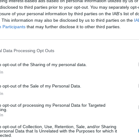
eing interest-based ads based on personal information utilized by us or
e ziekte van
Effectiviteit
disclosed to third parties prior to your opt-out. You may separately opt-
 Sindsdien
Hoeveelheid bijwerkingen
losure of your personal information by third parties on the IAB’s list of
l, kreeg
. This information may also be disclosed by us to third parties on the
IA
zelig van en nu dus levodopa carbidopa, waarbij ik
Participants
that may further disclose it to other third parties.
-off test was erg subjectief en onduidelijk, dus
l Data Processing Opt Outs
0 reacties
o opt-out of the Sharing of my personal data.
In
1
o opt-out of the Sale of my Personal Data.
In
to opt-out of processing my Personal Data for Targeted
Anticonceptie - overig
ing.
In
Depressie - antidepressiva SSRI
Depressie - antidepressiva SSRI
o opt-out of Collection, Use, Retention, Sale, and/or Sharing
ersonal Data that Is Unrelated with the Purposes for which it
lected.
Depressie - antidepressiva SSRI