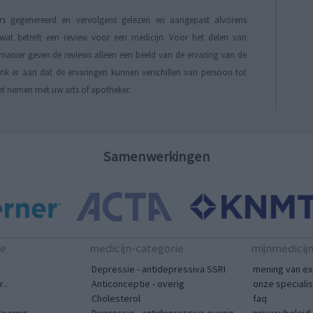
s gegenereerd en vervolgens gelezen en aangepast alvorens
t betreft een review voor een medicijn. Voor het delen van
manier geven de reviews alleen een beeld van de ervaring van de
Denk er aan dat de ervaringen kunnen verschillen van persoon tot
et nemen met uw arts of apotheker.
Samenwerkingen
te
medicijn-categorie
mijnmedicij
Depressie - antidepressiva SSRI
mening van ex
...
Anticonceptie - overig
onze speciali
Cholesterol
faq
toornis
Depressie - antidepressiva overig
privacybeleid