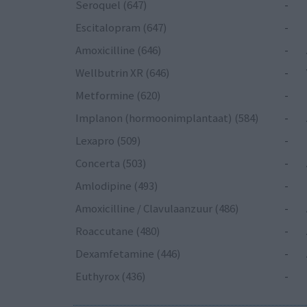
Seroquel (647)
-
Escitalopram (647)
-
Amoxicilline (646)
-
Wellbutrin XR (646)
-
Metformine (620)
-
Implanon (hormoonimplantaat) (584)
-
Lexapro (509)
-
Concerta (503)
-
Amlodipine (493)
-
Amoxicilline / Clavulaanzuur (486)
-
Roaccutane (480)
-
Dexamfetamine (446)
-
Euthyrox (436)
-