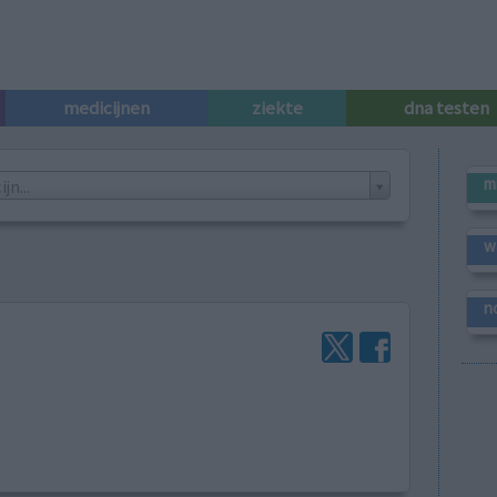
medicijnen
ziekte
dna testen
m
n...
w
n