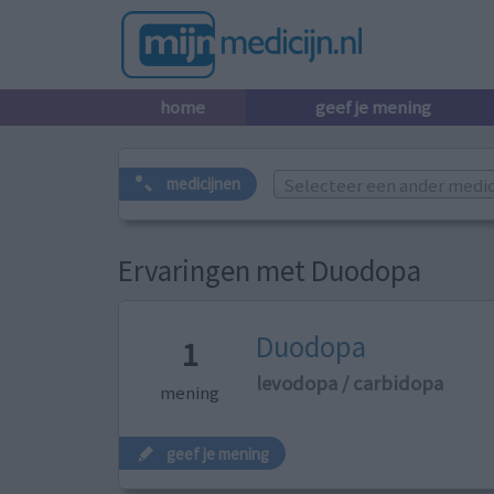
home
geef je mening
Selecteer een ander medicij
medicijnen
Ervaringen met Duodopa
Duodopa
1
levodopa / carbidopa
mening
geef je mening