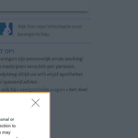
Kijk hier voor informatie over
zwangerschap.
T OP!
aringen zijn persoonlijk en de werking
 medicijnen verschilt per persoon.
dpleeg altijd uw arts en/of apotheker
r passend advies.
 ook bij «
veelgestelde vragen
» het doel
n
mijnmedicijn.nl
.
sonal or
ection to
ou may