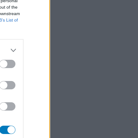
 personal
out of the
 downstream
B’s List of