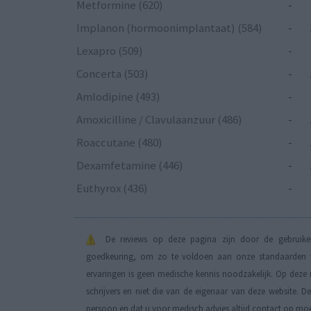
Metformine (620)
-
Implanon (hormoonimplantaat) (584)
-
Lexapro (509)
-
Concerta (503)
-
Amlodipine (493)
-
Amoxicilline / Clavulaanzuur (486)
-
Roaccutane (480)
-
Dexamfetamine (446)
-
Euthyrox (436)
-
De reviews op deze pagina zijn door de gebruiker
goedkeuring, om zo te voldoen aan onze standaarden wa
ervaringen is geen medische kennis noodzakelijk. Op deze 
schrijvers en niet die van de eigenaar van deze website. 
persoon en dat u voor medisch advies altijd contact op mo