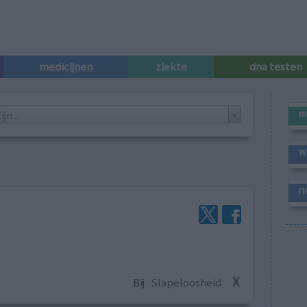
medicijnen
ziekte
dna testen
m
n...
w
n
X
Bij
Slapeloosheid