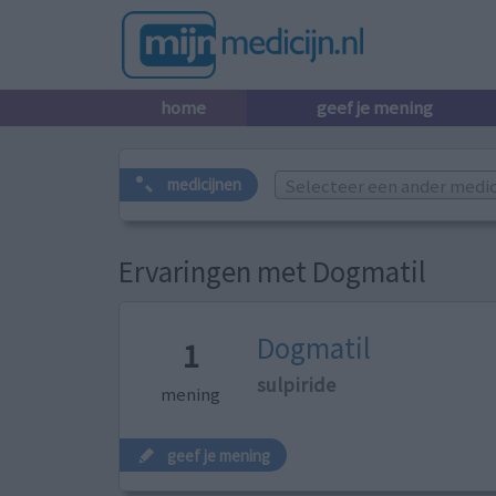
home
geef je mening
Selecteer een ander medicij
medicijnen
Ervaringen met Dogmatil
Dogmatil
1
sulpiride
mening
geef je mening