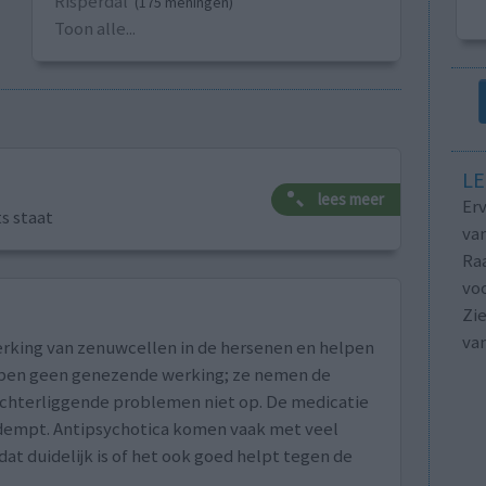
Risperdal
(175 meningen)
Toon alle...
LE
lees meer
Erv
ts staat
van
Raa
voo
Zie
va
rking van zenuwcellen in de hersenen en helpen
bben geen genezende werking; ze nemen de
achterliggende problemen niet op. De medicatie
edempt. Antipsychotica komen vaak met veel
at duidelijk is of het ook goed helpt tegen de