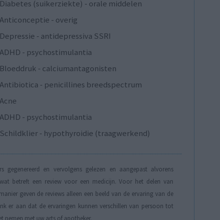
Diabetes (suikerziekte) - orale middelen
Anticonceptie - overig
Depressie - antidepressiva SSRI
ADHD - psychostimulantia
Bloeddruk - calciumantagonisten
Antibiotica - penicillines breedspectrum
Acne
ADHD - psychostimulantia
Schildklier - hypothyroidie (traagwerkend)
s gegenereerd en vervolgens gelezen en aangepast alvorens
t betreft een review voor een medicijn. Voor het delen van
manier geven de reviews alleen een beeld van de ervaring van de
Denk er aan dat de ervaringen kunnen verschillen van persoon tot
et nemen met uw arts of apotheker.