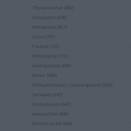
Thyrax Duotab (882)
-
Omeprazol (848)
-
Metoprolol (817)
-
Lyrica (795)
-
Furabid (735)
-
Mirtazapine (731)
-
Amitriptyline (699)
-
Efexor (665)
-
Ethinylestradiol / Levonorgestrel (656)
-
Seroquel (647)
-
Escitalopram (647)
-
Amoxicilline (646)
-
Wellbutrin XR (646)
-