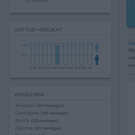
(52 reviews)
LEEFTIJD + GESLACHT
Go
Wi
med
vo
VERGELIJKEN
Seroquel
(647 meningen)
Quetiapine
(355 meningen)
Abilify
(292 meningen)
Zyprexa
(205 meningen)