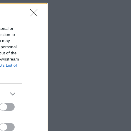
sonal or
ection to
ou may
 personal
out of the
 downstream
B’s List of