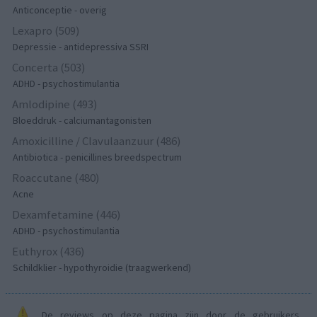
Anticonceptie - overig
Lexapro (509)
Depressie - antidepressiva SSRI
Concerta (503)
ADHD - psychostimulantia
Amlodipine (493)
Bloeddruk - calciumantagonisten
Amoxicilline / Clavulaanzuur (486)
Antibiotica - penicillines breedspectrum
Roaccutane (480)
Acne
Dexamfetamine (446)
ADHD - psychostimulantia
Euthyrox (436)
Schildklier - hypothyroidie (traagwerkend)
De reviews op deze pagina zijn door de gebruikers