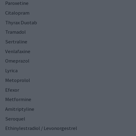
Paroxetine
Citalopram
Thyrax Duotab
Tramadol
Sertraline
Venlafaxine
Omeprazol
Lyrica
Metoprolol
Efexor
Metformine
Amitriptyline
Seroquel
Ethinylestradiol / Levonorgestrel