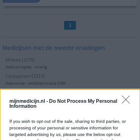
1
Medicijnen met de meeste ervaringen
Mirena (2378)
Anticonceptie - overig
Citalopram (1513)
Depressie - antidepressiva SSRI
Sertraline (1274)
Depressie - antidepressiva SSRI
mijnmedicijn.nl -
Do Not Process My Personal
Information
Paroxetine (1272)
Depressie - antidepressiva SSRI
If you wish to opt-out of the sale, sharing to third parties, or
Simvastatine (1228)
processing of your personal or sensitive information for
Cholesterol
targeted advertising by us, please use the below opt-out