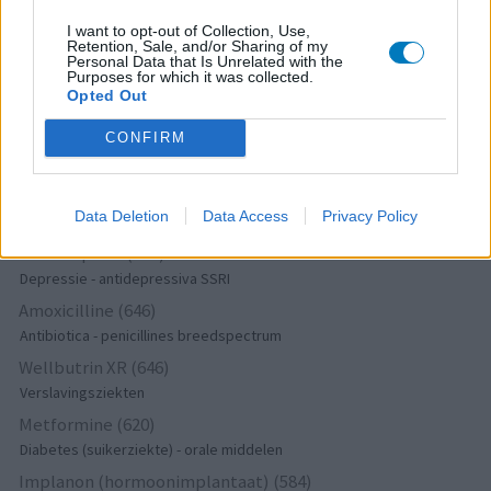
Amitriptyline (699)
I want to opt-out of Collection, Use,
Retention, Sale, and/or Sharing of my
Depressie - antidepressiva TCA
Personal Data that Is Unrelated with the
Purposes for which it was collected.
Efexor (665)
Opted Out
Depressie - antidepressiva overig
Ethinylestradiol / Levonorgestrel (656)
CONFIRM
Anticonceptie - eenfase
Seroquel (647)
Data Deletion
Data Access
Privacy Policy
Psychose / schizofrenie - antipsychotica
Escitalopram (647)
Depressie - antidepressiva SSRI
Amoxicilline (646)
Antibiotica - penicillines breedspectrum
Wellbutrin XR (646)
Verslavingsziekten
Metformine (620)
Diabetes (suikerziekte) - orale middelen
Implanon (hormoonimplantaat) (584)