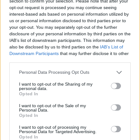
Champix (1187)
section to confirm your selection. Please note that after your
opt-out request is processed you may continue seeing
Verslavingsziekten
interest-based ads based on personal information utilized by
Venlafaxine (1004)
us or personal information disclosed to third parties prior to
Depressie - antidepressiva overig
your opt-out. You may separately opt-out of the further
Tramadol (939)
disclosure of your personal information by third parties on the
IAB’s list of downstream participants. This information may
Pijn - morfine-achtigen
also be disclosed by us to third parties on the
IAB’s List of
Thyrax Duotab (882)
Downstream Participants
that may further disclose it to other
Schildklier - hypothyroidie (traagwerkend)
third parties.
Omeprazol (848)
Personal Data Processing Opt Outs
Maagzuur - protonpompremmers
Metoprolol (817)
I want to opt-out of the Sharing of my
personal data.
Bloeddruk - betablokkers
Opted In
Lyrica (795)
Epilepsie
I want to opt-out of the Sale of my
Personal Data.
Furabid (735)
Opted In
Antibiotica - urineweginfectie
I want to opt-out of processing my
Mirtazapine (731)
Personal Data for Targeted Advertising.
Opted In
Depressie - antidepressiva overig