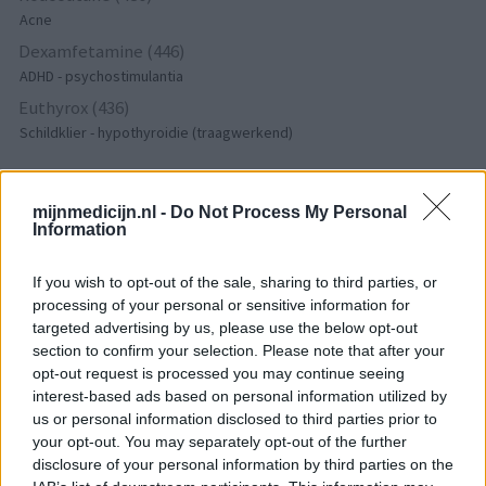
Acne
Dexamfetamine (446)
ADHD - psychostimulantia
Euthyrox (436)
Schildklier - hypothyroidie (traagwerkend)
De reviews op deze pagina zijn door de gebruikers
mijnmedicijn.nl -
Do Not Process My Personal
gegenereerd en vervolgens gelezen en aangepast alvorens
Information
goedkeuring, om zo te voldoen aan onze standaarden wat betreft
een review voor een medicijn. Voor het delen van ervaringen is
If you wish to opt-out of the sale, sharing to third parties, or
geen medische kennis noodzakelijk. Op deze manier geven de
processing of your personal or sensitive information for
reviews alleen een beeld van de ervaring van de schrijvers en niet
targeted advertising by us, please use the below opt-out
die van de eigenaar van deze website. Denk er aan dat de
section to confirm your selection. Please note that after your
ervaringen kunnen verschillen van persoon tot persoon en dat u
opt-out request is processed you may continue seeing
voor medisch advies altijd contact op moet nemen met uw arts of
interest-based ads based on personal information utilized by
us or personal information disclosed to third parties prior to
apotheker.
your opt-out. You may separately opt-out of the further
disclosure of your personal information by third parties on the