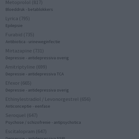
Metoprolol (817)
Bloeddruk - betablokkers
Lyrica (795)
Epilepsie
Furabid (735)
Antibiotica - urineweginfectie
Mirtazapine (731)
Depressie - antidepressiva overig
Amitriptyline (699)
Depressie - antidepressiva TCA
Efexor (665)
Depressie - antidepressiva overig
Ethinylestradiol / Levonorgestrel (656)
Anticonceptie - eenfase
Seroquel (647)
Psychose / schizofrenie - antipsychotica
Escitalopram (647)
Depressie - antidepressiva SSRI