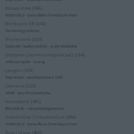
Amoxicilline (646)
Antibiotica - penicillines breedspectrum
Wellbutrin XR (646)
Verslavingsziekten
Metformine (620)
Diabetes (suikerziekte) - orale middelen
Implanon (hormoonimplantaat) (584)
Anticonceptie - overig
Lexapro (509)
Depressie - antidepressiva SSRI
Concerta (503)
ADHD - psychostimulantia
Amlodipine (493)
Bloeddruk - calciumantagonisten
Amoxicilline / Clavulaanzuur (486)
Antibiotica - penicillines breedspectrum
Roaccutane (480)