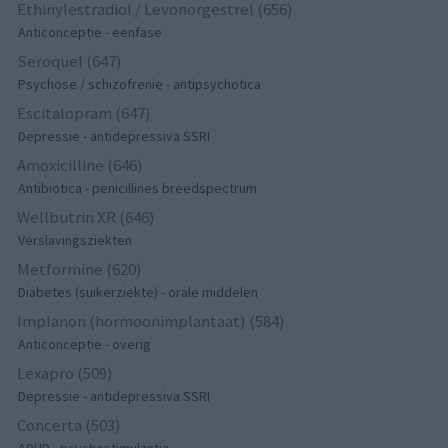
Ethinylestradiol / Levonorgestrel (656)
Anticonceptie - eenfase
Seroquel (647)
Psychose / schizofrenie - antipsychotica
Escitalopram (647)
Depressie - antidepressiva SSRI
Amoxicilline (646)
Antibiotica - penicillines breedspectrum
Wellbutrin XR (646)
Verslavingsziekten
Metformine (620)
Diabetes (suikerziekte) - orale middelen
Implanon (hormoonimplantaat) (584)
Anticonceptie - overig
Lexapro (509)
Depressie - antidepressiva SSRI
Concerta (503)