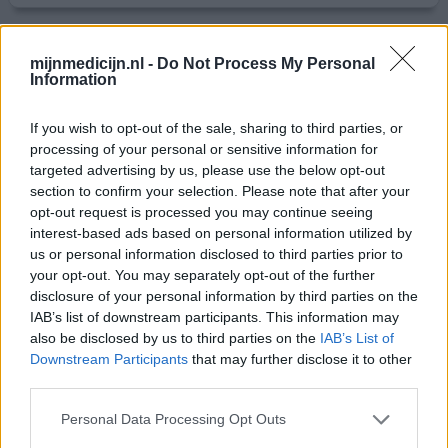
Nitrazepam
mijnmedicijn.nl -
Do Not Process My Personal
Information
12-03-2013 | Vrouw | 69
nitrazepam
Slapeloosheid
If you wish to opt-out of the sale, sharing to third parties, or
processing of your personal or sensitive information for
Effectiviteit
targeted advertising by us, please use the below opt-out
Hoeveelheid bijwerkingen
section to confirm your selection. Please note that after your
opt-out request is processed you may continue seeing
Sinds een jaar krijg ik van mijn apotheek de nitrazepam
interest-based ads based on personal information utilized by
van actavis, deze heeft bij mij enkele bijwerkingen.
us or personal information disclosed to third parties prior to
your opt-out. You may separately opt-out of the further
Daarvoor had ik altijd andere merken en daarvan had ik
disclosure of your personal information by third parties on the
totaal geen bijwerkingen. Ik gebruik het om mijn spieren
IAB’s list of downstream participants. This information may
rust te geven en dat ging prima voordat ik die van de
also be disclosed by us to third parties on the
IAB’s List of
Actavis kreeg. Erg jammer!! ik zal mijn apotheek vragen
Downstream Participants
that may further disclose it to other
om een ander merk
third parties.
0 reacties
geef mening
Personal Data Processing Opt Outs