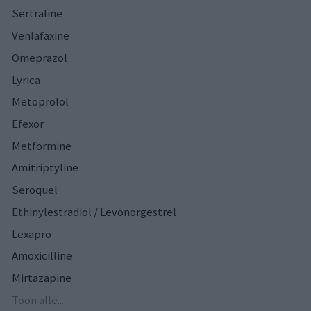
Sertraline
Venlafaxine
Omeprazol
Lyrica
Metoprolol
Efexor
Metformine
Amitriptyline
Seroquel
Ethinylestradiol / Levonorgestrel
Lexapro
Amoxicilline
Mirtazapine
Toon alle...