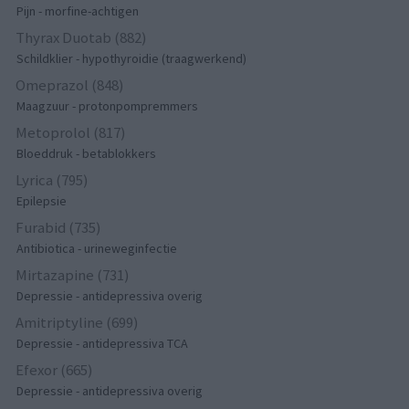
Pijn - morfine-achtigen
Thyrax Duotab (882)
Schildklier - hypothyroidie (traagwerkend)
Omeprazol (848)
Maagzuur - protonpompremmers
Metoprolol (817)
Bloeddruk - betablokkers
Lyrica (795)
Epilepsie
Furabid (735)
Antibiotica - urineweginfectie
Mirtazapine (731)
Depressie - antidepressiva overig
Amitriptyline (699)
Depressie - antidepressiva TCA
Efexor (665)
Depressie - antidepressiva overig