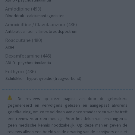
ADHD - psychostimulantia
Amlodipine (493)
Bloeddruk - calciumantagonisten
Amoxicilline / Clavulaanzuur (486)
Antibiotica - penicillines breedspectrum
Roaccutane (480)
Acne
Dexamfetamine (446)
ADHD - psychostimulantia
Euthyrox (436)
Schildklier - hypothyroidie (traagwerkend)
De reviews op deze pagina zijn door de gebruikers
gegenereerd en vervolgens gelezen en aangepast alvorens
goedkeuring, om zo te voldoen aan onze standaarden wat betreft
een review voor een medicijn. Voor het delen van ervaringen is
geen medische kennis noodzakelijk. Op deze manier geven de
reviews alleen een beeld van de ervaring van de schrijvers en niet