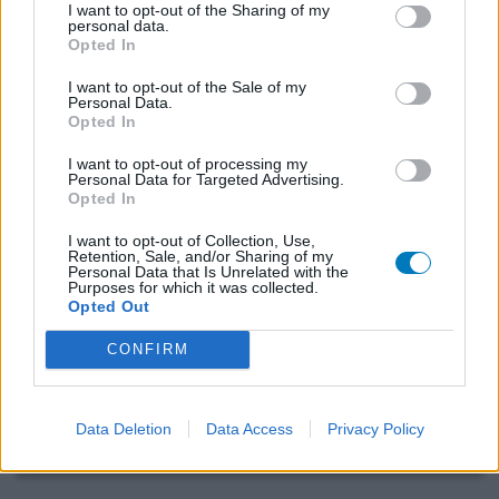
I want to opt-out of the Sharing of my
personal data.
Nitrazepam
Opted In
15-01-2013 | Man | 53
I want to opt-out of the Sale of my
nitrazepam
Personal Data.
Slapeloosheid
Opted In
Effectiviteit
I want to opt-out of processing my
Personal Data for Targeted Advertising.
Hoeveelheid bijwerkingen
Opted In
I want to opt-out of Collection, Use,
ik heb al last van depressies sinds 2000 en nog steeds
Retention, Sale, and/or Sharing of my
wordt er gezocht naar een goede balans van medicatie.
Personal Data that Is Unrelated with the
Purposes for which it was collected.
Overdag gaat het redelijk, maar inslapen en doorslapen
Opted Out
gaat niet. Ook na inspanning, wandelen, concentratie,
toch blijkt de slaap niet te kunnen vatten, met nadeel
CONFIRM
van alle medicatie, nachtmerries en vechten om wakker
te worden.
Data Deletion
Data Access
Privacy Policy
0 reacties
geef mening