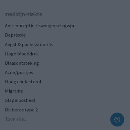
medicijn-ziekte
Anticonceptie / zwangerschapspr...
Depressie
Angst & paniekstoornis
Hoge bloeddruk
Blaasontsteking
Acne/puistjes
Hoog cholesterol
Migraine
Slapeloosheid
Diabetes type 2
Toon alle...