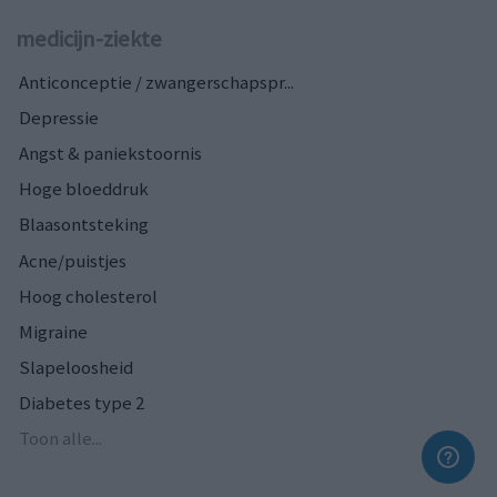
medicijn-ziekte
Anticonceptie / zwangerschapspr...
Depressie
Angst & paniekstoornis
Hoge bloeddruk
Blaasontsteking
Acne/puistjes
Hoog cholesterol
Migraine
Slapeloosheid
Diabetes type 2
Toon alle...