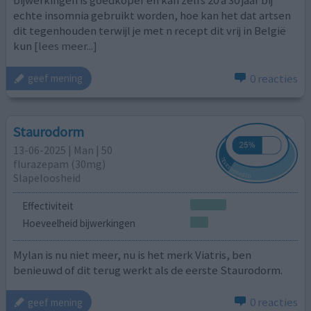
bijwerkingen is goedkoper en kan zelfs 20 a 30 jaar bij
echte insomnia gebruikt worden, hoe kan het dat artsen
dit tegenhouden terwijl je met n recept dit vrij in België
kun
[lees meer...]
0 reacties
geef mening
Staurodorm
13-06-2025 | Man | 50
flurazepam (30mg)
Slapeloosheid
Effectiviteit
Hoeveelheid bijwerkingen
Mylan is nu niet meer, nu is het merk Viatris, ben
benieuwd of dit terug werkt als de eerste Staurodorm.
0 reacties
geef mening