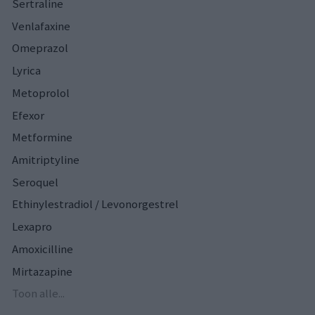
Sertraline
Venlafaxine
Omeprazol
Lyrica
Metoprolol
Efexor
Metformine
Amitriptyline
Seroquel
Ethinylestradiol / Levonorgestrel
Lexapro
Amoxicilline
Mirtazapine
Toon alle...