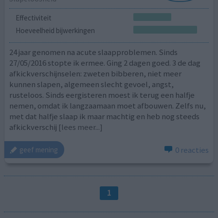
Effectiviteit
Hoeveelheid bijwerkingen
24 jaar genomen na acute slaapproblemen. Sinds
27/05/2016 stopte ik ermee. Ging 2 dagen goed. 3 de dag
afkickverschijnselen: zweten bibberen, niet meer
kunnen slapen, algemeen slecht gevoel, angst,
rusteloos. Sinds eergisteren moest ik terug een halfje
nemen, omdat ik langzaamaan moet afbouwen. Zelfs nu,
met dat halfje slaap ik maar machtig en heb nog steeds
afkickverschij
[lees meer...]
0 reacties
geef mening
1