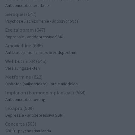
Anticonceptie - eenfase
Seroquel (647)
Psychose / schizofrenie - antipsychotica
Escitalopram (647)
Depressie - antidepressiva SSRI
Amoxicilline (646)
Antibiotica - penicillines breedspectrum
Wellbutrin XR (646)
Verslavingsziekten
Metformine (620)
Diabetes (suikerziekte) - orale middelen
Implanon (hormoonimplantaat) (584)
Anticonceptie - overig
Lexapro (509)
Depressie - antidepressiva SSRI
Concerta (503)
ADHD - psychostimulantia