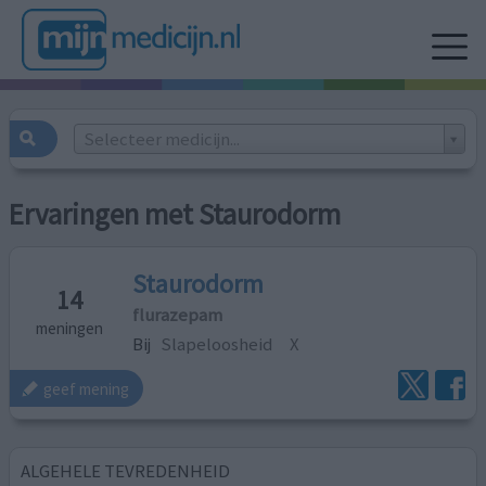
Selecteer medicijn...
Ervaringen met Staurodorm
Staurodorm
14
flurazepam
meningen
Bij
Slapeloosheid
X
geef mening
ALGEHELE TEVREDENHEID