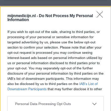
Staurodorm
mijnmedicijn.nl -
Do Not Process My Personal
29-11-2020 | Vrouw | 45
Information
flurazepam (15mg)
Slapeloosheid
If you wish to opt-out of the sale, sharing to third parties, or
Effectiviteit
processing of your personal or sensitive information for
targeted advertising by us, please use the below opt-out
Hoeveelheid bijwerkingen
section to confirm your selection. Please note that after your
opt-out request is processed you may continue seeing
Heb 8 jaar lang stauradorm gebruikt, nu uit de handel.
interest-based ads based on personal information utilized by
Heb met laatste doosje proberen af te bouwen, maar na
us or personal information disclosed to third parties prior to
2 weken zonder kreeg ik hevige paniekaanvallen,
your opt-out. You may separately opt-out of the further
spanningshoofdpijn, oorsuizingen, maagzuur, .. Ik heb al
disclosure of your personal information by third parties on the
van alles geprobeerd ter vervanging, andere benzo's om
IAB’s list of downstream participants. This information may
van daaruit te kunnen afbouwen, maar daar werd ik ijl van
also be disclosed by us to third parties on the
IAB’s List of
in mijn hoofd, dan anti-depressiva, maar heb mee
[lees
Downstream Participants
that may further disclose it to other
meer...]
third parties.
0 reacties
geef mening
Personal Data Processing Opt Outs