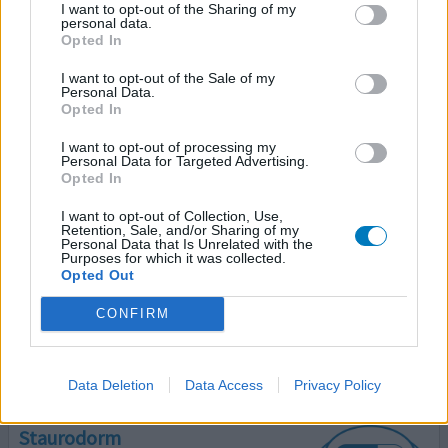
I want to opt-out of the Sharing of my
personal data.
Opted In
Staurodorm
28-11-2020 | Vrouw | 17
I want to opt-out of the Sale of my
Personal Data.
flurazepam (30mg)
Opted In
Slapeloosheid
I want to opt-out of processing my
Effectiviteit
Personal Data for Targeted Advertising.
Opted In
Hoeveelheid bijwerkingen
I want to opt-out of Collection, Use,
Ik nam trazodone 100 mg, maar dat hielp me niet meer.
Retention, Sale, and/or Sharing of my
Personal Data that Is Unrelated with the
Dan overgestapt op Staurodorm, het werkte goed. Ik
Purposes for which it was collected.
sliep beter in, kon doorslapen en langer slapen. Ik was
Opted Out
niet moe overdag. Jammer genoeg niet meer
verkrijgbaar..
CONFIRM
0 reacties
geef mening
Data Deletion
Data Access
Privacy Policy
Staurodorm