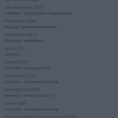
Thyrax Duotab (882)
Schildklier - hypothyroidie (traagwerkend)
Omeprazol (848)
Maagzuur - protonpompremmers
Metoprolol (817)
Bloeddruk - betablokkers
Lyrica (795)
Epilepsie
Furabid (735)
Antibiotica - urineweginfectie
Mirtazapine (731)
Depressie - antidepressiva overig
Amitriptyline (699)
Depressie - antidepressiva TCA
Efexor (665)
Depressie - antidepressiva overig
Ethinylestradiol / Levonorgestrel (656)