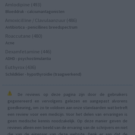
Amlodipine (493)
Bloeddruk - calciumantagonisten
Amoxicilline / Clavulaanzuur (486)
Antibiotica - penicillines breedspectrum
Roaccutane (480)
Acne
Dexamfetamine (446)
ADHD - psychostimulantia
Euthyrox (436)
Schildklier - hypothyroidie (traagwerkend)
De reviews op deze pagina zijn door de gebruikers
gegenereerd en vervolgens gelezen en aangepast alvorens
goedkeuring, om zo te voldoen aan onze standaarden wat betreft
een review voor een medicijn. Voor het delen van ervaringen is
geen medische kennis noodzakelijk. Op deze manier geven de
reviews alleen een beeld van de ervaring van de schrijvers en niet
die van de eigenaar van deze website. Denk er aan dat de