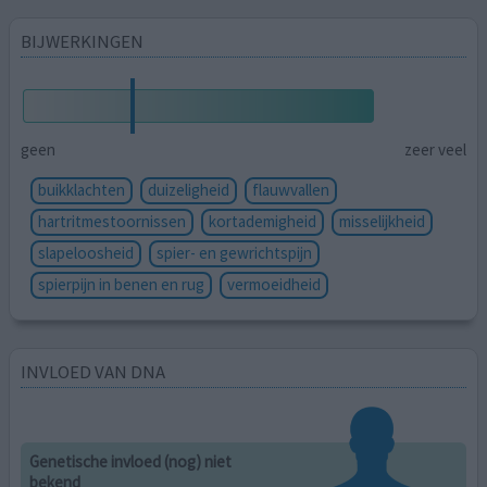
BIJWERKINGEN
geen
zeer veel
buikklachten
duizeligheid
flauwvallen
hartritmestoornissen
kortademigheid
misselijkheid
slapeloosheid
spier- en gewrichtspijn
spierpijn in benen en rug
vermoeidheid
INVLOED VAN DNA
Genetische invloed (nog) niet
bekend