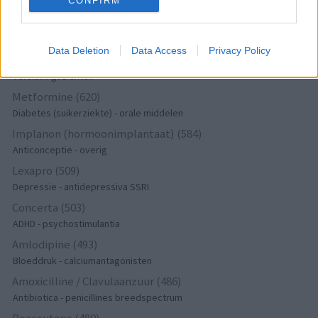
CONFIRM
Psychose / schizofrenie - antipsychotica
Amoxicilline (646)
Antibiotica - penicillines breedspectrum
Data Deletion
Data Access
Privacy Policy
Wellbutrin XR (646)
Verslavingsziekten
Metformine (620)
Diabetes (suikerziekte) - orale middelen
Implanon (hormoonimplantaat) (584)
Anticonceptie - overig
Lexapro (509)
Depressie - antidepressiva SSRI
Concerta (503)
ADHD - psychostimulantia
Amlodipine (493)
Bloeddruk - calciumantagonisten
Amoxicilline / Clavulaanzuur (486)
Antibiotica - penicillines breedspectrum
Roaccutane (480)