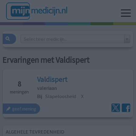
Selecteer medicijn...
Ervaringen met Valdispert
Valdispert
8
valeriaan
meningen
Bij
Slapeloosheid
X
geef mening
ALGEHELE TEVREDENHEID