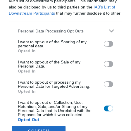
IAB’s list of downstream participants. This information may
Metoprolol (817)
also be disclosed by us to third parties on the
IAB’s List of
Bloeddruk - betablokkers
Downstream Participants
that may further disclose it to other
Lyrica (795)
third parties.
Epilepsie
Personal Data Processing Opt Outs
Furabid (735)
Antibiotica - urineweginfectie
I want to opt-out of the Sharing of my
personal data.
Mirtazapine (731)
Opted In
Depressie - antidepressiva overig
I want to opt-out of the Sale of my
Amitriptyline (699)
Personal Data.
Depressie - antidepressiva TCA
Opted In
Efexor (665)
I want to opt-out of processing my
Depressie - antidepressiva overig
Personal Data for Targeted Advertising.
Opted In
Ethinylestradiol / Levonorgestrel (656)
Anticonceptie - eenfase
I want to opt-out of Collection, Use,
Retention, Sale, and/or Sharing of my
Escitalopram (647)
Personal Data that Is Unrelated with the
Purposes for which it was collected.
Depressie - antidepressiva SSRI
Opted Out
Seroquel (647)