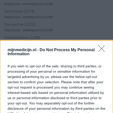
Depressie - antidepressiva SSRI
Sertraline (1274)
Depressie - antidepressiva SSRI
Paroxetine (1272)
Depressie - antidepressiva SSRI
Simvastatine (1228)
Cholesterol
Champix (1187)
mijnmedicijn.nl -
Do Not Process My Personal
Information
Verslavingsziekten
Venlafaxine (1004)
If you wish to opt-out of the sale, sharing to third parties, or
Depressie - antidepressiva overig
processing of your personal or sensitive information for
Tramadol (939)
targeted advertising by us, please use the below opt-out
section to confirm your selection. Please note that after your
Pijn - morfine-achtigen
opt-out request is processed you may continue seeing
Thyrax Duotab (882)
interest-based ads based on personal information utilized by
Schildklier - hypothyroidie (traagwerkend)
us or personal information disclosed to third parties prior to
Omeprazol (848)
your opt-out. You may separately opt-out of the further
Maagzuur - protonpompremmers
disclosure of your personal information by third parties on the