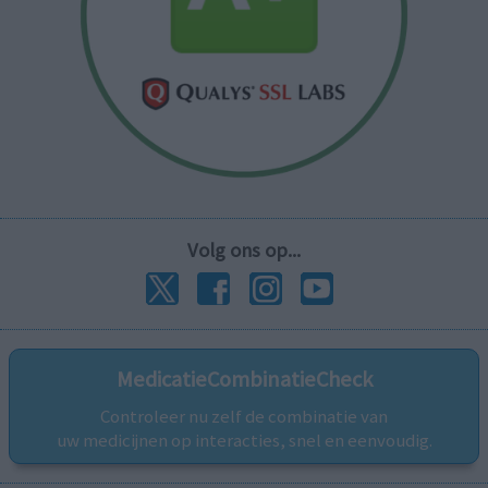
Volg ons op...
MedicatieCombinatieCheck
Controleer nu zelf de combinatie van
uw medicijnen op interacties, snel en eenvoudig.