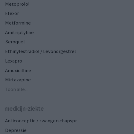
Metoprolol
Efexor
Metformine
Amitriptyline
Seroquel
Ethinylestradiol / Levonorgestrel
Lexapro
Amoxicilline
Mirtazapine
Toon alle...
medicijn-ziekte
Anticonceptie / zwangerschapspr...
Depressie