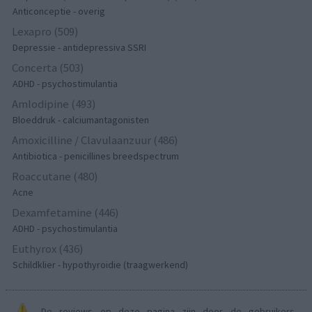
Anticonceptie - overig
Lexapro (509)
Depressie - antidepressiva SSRI
Concerta (503)
ADHD - psychostimulantia
Amlodipine (493)
Bloeddruk - calciumantagonisten
Amoxicilline / Clavulaanzuur (486)
Antibiotica - penicillines breedspectrum
Roaccutane (480)
Acne
Dexamfetamine (446)
ADHD - psychostimulantia
Euthyrox (436)
Schildklier - hypothyroidie (traagwerkend)
De reviews op deze pagina zijn door de gebruikers