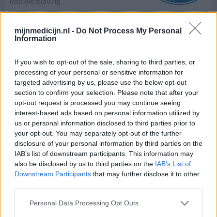
Rookverslaving
Effectiviteit
mijnmedicijn.nl -
Do Not Process My Personal
Hoeveelheid bijwerkingen
Information
Heb 55jr gerookt ,laatste 30 jr 25 chagjes ( zware ) per dag
If you wish to opt-out of the sale, sharing to third parties, or
Ben nu al 7 maanden gestopt met behulp van tabex, ben
processing of your personal or sensitive information for
super tevreden.
targeted advertising by us, please use the below opt-out
section to confirm your selection. Please note that after your
0 reacties
geef mening
opt-out request is processed you may continue seeing
interest-based ads based on personal information utilized by
us or personal information disclosed to third parties prior to
your opt-out. You may separately opt-out of the further
Tabex
disclosure of your personal information by third parties on the
03-09-2019 | Vrouw | 45
IAB’s list of downstream participants. This information may
Cytisine
also be disclosed by us to third parties on the
IAB’s List of
Stoppen met roken
Downstream Participants
that may further disclose it to other
third parties.
Effectiviteit
Hoeveelheid bijwerkingen
Personal Data Processing Opt Outs