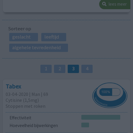
lees meer
Sorteer op
geslacht
leeftijd
algehele tevredenheid
1
2
3
4
Tabex
03-04-2020 | Man | 69
Cytisine (1,5mg)
Stoppen met roken
Effectiviteit
Hoeveelheid bijwerkingen