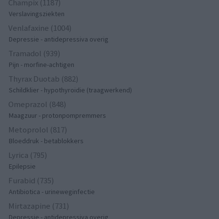
Champix (1187)
Verslavingsziekten
Venlafaxine (1004)
Depressie - antidepressiva overig
Tramadol (939)
Pijn - morfine-achtigen
Thyrax Duotab (882)
Schildklier - hypothyroidie (traagwerkend)
Omeprazol (848)
Maagzuur - protonpompremmers
Metoprolol (817)
Bloeddruk - betablokkers
Lyrica (795)
Epilepsie
Furabid (735)
Antibiotica - urineweginfectie
Mirtazapine (731)
Depressie - antidepressiva overig