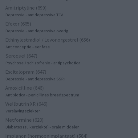
Amitriptyline (699)
Depressie - antidepressiva TCA
Efexor (665)
Depressie - antidepressiva overig
Ethinylestradiol / Levonorgestrel (656)
Anticonceptie - eenfase
Seroquel (647)
Psychose / schizofrenie - antipsychotica
Escitalopram (647)
Depressie - antidepressiva SSRI
Amoxicilline (646)
Antibiotica - penicillines breedspectrum
Wellbutrin XR (646)
Verslavingsziekten
Metformine (620)
Diabetes (suikerziekte) - orale middelen
Implanon (hormoonimplantaat) (584)