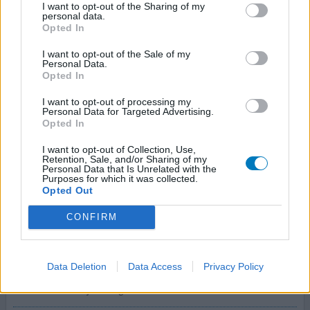
Briljant medicijn, zelfde werkzame stof als champix maar
I want to opt-out of the Sharing of my
personal data.
dan kuur van 28 dagen ipv 3 maanden en geen
Opted In
bijwerkingen en heel goedkoop (champix is duur en
klagen mensen over bijwerkingen hoorde ik). Vind het
I want to opt-out of the Sale of my
Personal Data.
schandalig dat dit niet verkrijgbaar is in NL en dat ik het
Opted In
uit Roemenie via Internet moest bestellen. Het kost
niets, supergoedkoop wil men soms niet dat je stopt met
I want to opt-out of processing my
ro
[lees meer...]
Personal Data for Targeted Advertising.
Opted In
0 reacties
geef mening
I want to opt-out of Collection, Use,
Retention, Sale, and/or Sharing of my
Personal Data that Is Unrelated with the
Purposes for which it was collected.
Opted Out
Tabex
28-07-2019 | Vrouw | 51
CONFIRM
Cytisine (25)
Stoppen met roken
Data Deletion
Data Access
Privacy Policy
Effectiviteit
Hoeveelheid bijwerkingen