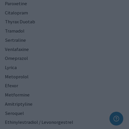
Paroxetine
Citalopram
Thyrax Duotab
Tramadol
Sertraline
Venlafaxine
Omeprazol
Lyrica
Metoprolol
Efexor
Metformine
Amitriptyline
Seroquel
Ethinylestradiol / Levonorgestrel