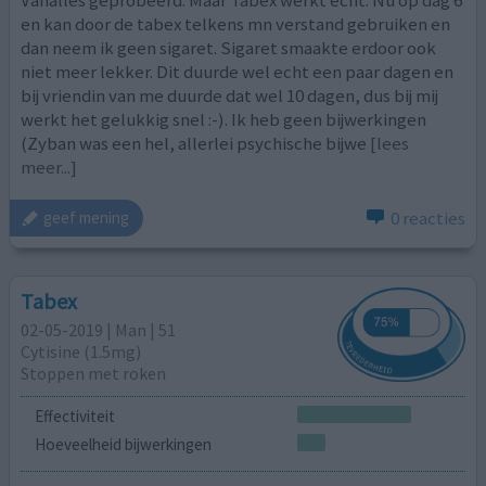
Vanalles geprobeerd. Maar Tabex werkt echt. Nu op dag 6
en kan door de tabex telkens mn verstand gebruiken en
dan neem ik geen sigaret. Sigaret smaakte erdoor ook
niet meer lekker. Dit duurde wel echt een paar dagen en
bij vriendin van me duurde dat wel 10 dagen, dus bij mij
werkt het gelukkig snel :-). Ik heb geen bijwerkingen
(Zyban was een hel, allerlei psychische bijwe
[lees
meer...]
0 reacties
geef mening
Tabex
02-05-2019 | Man | 51
Cytisine (1.5mg)
Stoppen met roken
Effectiviteit
Hoeveelheid bijwerkingen