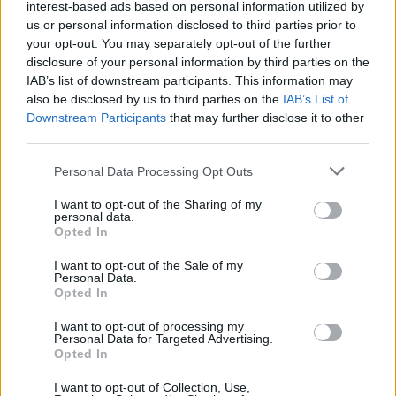
Efexor (665)
interest-based ads based on personal information utilized by
Depressie - antidepressiva overig
us or personal information disclosed to third parties prior to
your opt-out. You may separately opt-out of the further
Ethinylestradiol / Levonorgestrel (656)
disclosure of your personal information by third parties on the
Anticonceptie - eenfase
IAB’s list of downstream participants. This information may
Seroquel (647)
also be disclosed by us to third parties on the
IAB’s List of
Psychose / schizofrenie - antipsychotica
Downstream Participants
that may further disclose it to other
Escitalopram (647)
third parties.
Depressie - antidepressiva SSRI
Personal Data Processing Opt Outs
Amoxicilline (646)
Antibiotica - penicillines breedspectrum
I want to opt-out of the Sharing of my
personal data.
Wellbutrin XR (646)
Opted In
Verslavingsziekten
I want to opt-out of the Sale of my
Metformine (620)
Personal Data.
Opted In
Diabetes (suikerziekte) - orale middelen
Implanon (hormoonimplantaat) (584)
I want to opt-out of processing my
Personal Data for Targeted Advertising.
Anticonceptie - overig
Opted In
Lexapro (509)
I want to opt-out of Collection, Use,
Depressie - antidepressiva SSRI