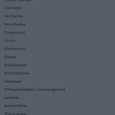
Tramadol
Sertraline
Venlafaxine
Omeprazol
Lyrica
Metoprolol
Efexor
Metformine
Amitriptyline
Seroquel
Ethinylestradiol / Levonorgestrel
Lexapro
Amoxicilline
Mirtazapine