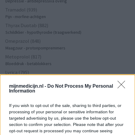
Depressie - antidepressiva overig
Tramadol (939)
Pijn - morfine-achtigen
Thyrax Duotab (882)
Schildklier - hypothyroidie (traagwerkend)
Omeprazol (848)
Maagzuur - protonpompremmers
Metoprolol (817)
Bloeddruk - betablokkers
Lyrica (795)
Epilepsie
mijnmedicijn.nl -
Do Not Process My Personal
Furabid (735)
Information
Antibiotica - urineweginfectie
Mirtazapine (731)
If you wish to opt-out of the sale, sharing to third parties, or
Depressie - antidepressiva overig
processing of your personal or sensitive information for
targeted advertising by us, please use the below opt-out
Amitriptyline (699)
section to confirm your selection. Please note that after your
Depressie - antidepressiva TCA
opt-out request is processed you may continue seeing