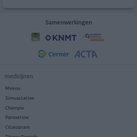
Samenwerkingen
medicijnen
Mirena
Simvastatine
Champix
Paroxetine
Citalopram
Thyrax Duotab