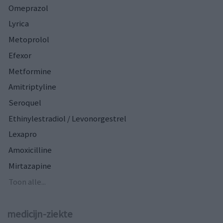
Omeprazol
Lyrica
Metoprolol
Efexor
Metformine
Amitriptyline
Seroquel
Ethinylestradiol / Levonorgestrel
Lexapro
Amoxicilline
Mirtazapine
Toon alle...
medicijn-ziekte