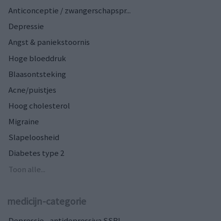
Anticonceptie / zwangerschapspr...
Depressie
Angst & paniekstoornis
Hoge bloeddruk
Blaasontsteking
Acne/puistjes
Hoog cholesterol
Migraine
Slapeloosheid
Diabetes type 2
Toon alle...
medicijn-categorie
Depressie - antidepressiva SSRI