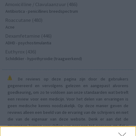
Amoxicilline / Clavulaanzuur (486)
Antibiotica - penicillines breedspectrum
Roaccutane (480)
Acne
Dexamfetamine (446)
ADHD - psychostimulantia
Euthyrox (436)
Schildklier - hypothyroidie (traagwerkend)
De reviews op deze pagina zijn door de gebruikers
gegenereerd en vervolgens gelezen en aangepast alvorens
goedkeuring, om zo te voldoen aan onze standaarden wat betreft
een review voor een medicijn. Voor het delen van ervaringen is
geen medische kennis noodzakelijk. Op deze manier geven de
reviews alleen een beeld van de ervaring van de schrijvers en niet
die van de eigenaar van deze website. Denk er aan dat de
ervaringen kunnen verschillen van persoon tot persoon en dat u
voor medisch advies altijd contact op moet nemen met uw arts of