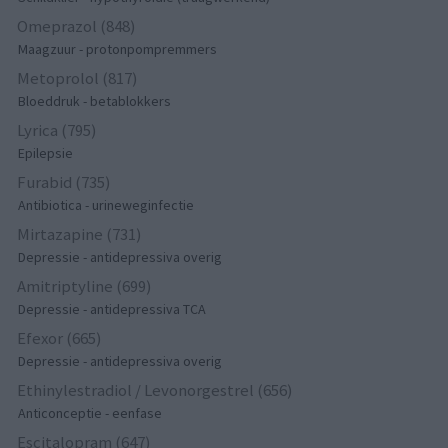
Omeprazol (848)
Maagzuur - protonpompremmers
Metoprolol (817)
Bloeddruk - betablokkers
Lyrica (795)
Epilepsie
Furabid (735)
Antibiotica - urineweginfectie
Mirtazapine (731)
Depressie - antidepressiva overig
Amitriptyline (699)
Depressie - antidepressiva TCA
Efexor (665)
Depressie - antidepressiva overig
Ethinylestradiol / Levonorgestrel (656)
Anticonceptie - eenfase
Escitalopram (647)