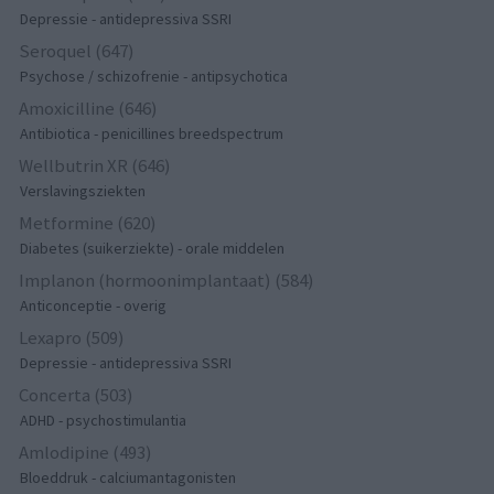
Depressie - antidepressiva SSRI
Seroquel (647)
Psychose / schizofrenie - antipsychotica
Amoxicilline (646)
Antibiotica - penicillines breedspectrum
Wellbutrin XR (646)
Verslavingsziekten
Metformine (620)
Diabetes (suikerziekte) - orale middelen
Implanon (hormoonimplantaat) (584)
Anticonceptie - overig
Lexapro (509)
Depressie - antidepressiva SSRI
Concerta (503)
ADHD - psychostimulantia
Amlodipine (493)
Bloeddruk - calciumantagonisten