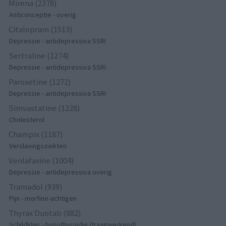
Mirena (2378)
Anticonceptie - overig
Citalopram (1513)
Depressie - antidepressiva SSRI
Sertraline (1274)
Depressie - antidepressiva SSRI
Paroxetine (1272)
Depressie - antidepressiva SSRI
Simvastatine (1228)
Cholesterol
Champix (1187)
Verslavingsziekten
Venlafaxine (1004)
Depressie - antidepressiva overig
Tramadol (939)
Pijn - morfine-achtigen
Thyrax Duotab (882)
Schildklier - hypothyroidie (traagwerkend)