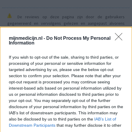
De reviews op deze pagina zijn door de gebruikers
gegenereerd en vervolgens gelezen en aangepast alvorens
goedkeuring, om zo te voldoen aan onze standaarden wat betreft
een review voor een medicijn. Voor het delen van ervaringen is
mijnmedicijn.nl -
Do Not Process My Personal
geen medische kennis noodzakelijk. Op deze manier geven de
Information
reviews alleen een beeld van de ervaring van de schrijvers en niet
die van de eigenaar van deze website. Denk er aan dat de
If you wish to opt-out of the sale, sharing to third parties, or
ervaringen kunnen verschillen van persoon tot persoon en dat u
processing of your personal or sensitive information for
voor medisch advies altijd contact op moet nemen met uw arts of
targeted advertising by us, please use the below opt-out
apotheker.
section to confirm your selection. Please note that after your
opt-out request is processed you may continue seeing
interest-based ads based on personal information utilized by
us or personal information disclosed to third parties prior to
your opt-out. You may separately opt-out of the further
disclosure of your personal information by third parties on the
IAB’s list of downstream participants. This information may
also be disclosed by us to third parties on the
IAB’s List of
Downstream Participants
that may further disclose it to other
third parties.