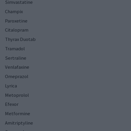
Simvastatine
Champix
Paroxetine
Citalopram
Thyrax Duotab
Tramadol
Sertraline
Venlafaxine
Omeprazol
Lyrica
Metoprolol
Efexor
Metformine
Amitriptyline