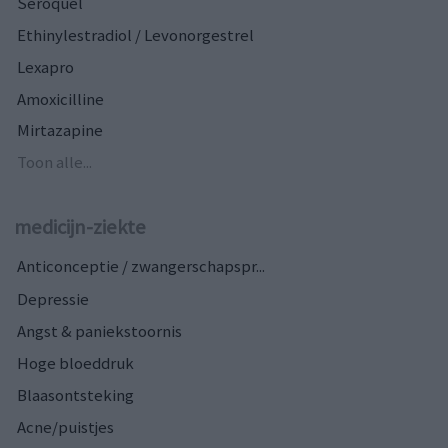
Seroquel
Ethinylestradiol / Levonorgestrel
Lexapro
Amoxicilline
Mirtazapine
Toon alle...
medicijn-ziekte
Anticonceptie / zwangerschapspr...
Depressie
Angst & paniekstoornis
Hoge bloeddruk
Blaasontsteking
Acne/puistjes