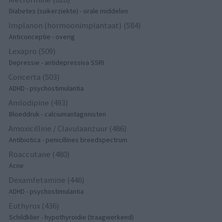
Diabetes (suikerziekte) - orale middelen
Implanon (hormoonimplantaat) (584)
Anticonceptie - overig
Lexapro (509)
Depressie - antidepressiva SSRI
Concerta (503)
ADHD - psychostimulantia
Amlodipine (493)
Bloeddruk - calciumantagonisten
Amoxicilline / Clavulaanzuur (486)
Antibiotica - penicillines breedspectrum
Roaccutane (480)
Acne
Dexamfetamine (446)
ADHD - psychostimulantia
Euthyrox (436)
Schildklier - hypothyroidie (traagwerkend)