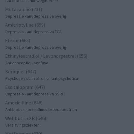
Antibiotica - urineweginfectie
Mirtazapine (731)
Depressie - antidepressiva overig
Amitriptyline (699)
Depressie - antidepressiva TCA
Efexor (665)
Depressie - antidepressiva overig
Ethinylestradiol / Levonorgestrel (656)
Anticonceptie - eenfase
Seroquel (647)
Psychose / schizofrenie - antipsychotica
Escitalopram (647)
Depressie - antidepressiva SSRI
Amoxicilline (646)
Antibiotica - penicillines breedspectrum
Wellbutrin XR (646)
Verslavingsziekten
Metformine (620)