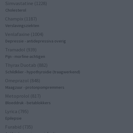
Simvastatine (1228)
Cholesterol
Champix (1187)
Verslavingsziekten
Venlafaxine (1004)
Depressie - antidepressiva overig
Tramadol (939)
Pijn - morfine-achtigen
Thyrax Duotab (882)
Schildklier - hypothyroidie (traagwerkend)
Omeprazol (848)
Maagzuur - protonpompremmers
Metoprolol (817)
Bloeddruk - betablokkers
Lyrica (795)
Epilepsie
Furabid (735)