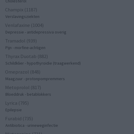
Cholesterol
Champix (1187)
Verslavingsziekten
Venlafaxine (1004)
Depressie - antidepressiva overig
Tramadol (939)
Pijn - morfine-achtigen
Thyrax Duotab (882)
Schildklier - hypothyroidie (traagwerkend)
Omeprazol (848)
Maagzuur - protonpompremmers
Metoprolol (817)
Bloeddruk - betablokkers
Lyrica (795)
Epilepsie
Furabid (735)
Antibiotica - urineweginfectie