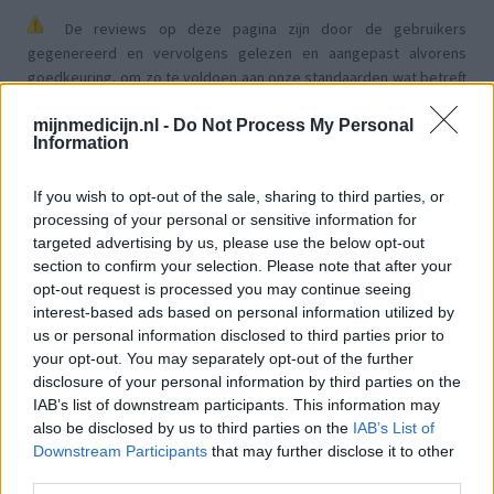
De reviews op deze pagina zijn door de gebruikers
gegenereerd en vervolgens gelezen en aangepast alvorens
goedkeuring, om zo te voldoen aan onze standaarden wat betreft
een review voor een medicijn. Voor het delen van ervaringen is
geen medische kennis noodzakelijk. Op deze manier geven de
mijnmedicijn.nl -
Do Not Process My Personal
Information
reviews alleen een beeld van de ervaring van de schrijvers en niet
die van de eigenaar van deze website. Denk er aan dat de
If you wish to opt-out of the sale, sharing to third parties, or
ervaringen kunnen verschillen van persoon tot persoon en dat u
processing of your personal or sensitive information for
voor medisch advies altijd contact op moet nemen met uw arts of
targeted advertising by us, please use the below opt-out
apotheker.
section to confirm your selection. Please note that after your
opt-out request is processed you may continue seeing
interest-based ads based on personal information utilized by
us or personal information disclosed to third parties prior to
your opt-out. You may separately opt-out of the further
disclosure of your personal information by third parties on the
IAB’s list of downstream participants. This information may
also be disclosed by us to third parties on the
IAB’s List of
Downstream Participants
that may further disclose it to other
third parties.