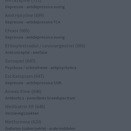
Mirtazapine (731)
Depressie - antidepressiva overig
Amitriptyline (699)
Depressie - antidepressiva TCA
Efexor (665)
Depressie - antidepressiva overig
Ethinylestradiol / Levonorgestrel (656)
Anticonceptie - eenfase
Seroquel (647)
Psychose / schizofrenie - antipsychotica
Escitalopram (647)
Depressie - antidepressiva SSRI
Amoxicilline (646)
Antibiotica - penicillines breedspectrum
Wellbutrin XR (646)
Verslavingsziekten
Metformine (620)
Diabetes (suikerziekte) - orale middelen