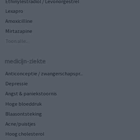
Ethinylestradiol / Levonorgestrel
Lexapro
Amoxicilline
Mirtazapine
Toon alle...
medicijn-ziekte
Anticonceptie / zwangerschapspr...
Depressie
Angst & paniekstoornis
Hoge bloeddruk
Blaasontsteking
Acne/puistjes
Hoog cholesterol