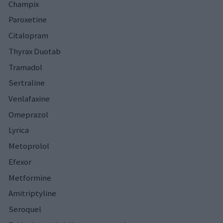
Champix
Paroxetine
Citalopram
Thyrax Duotab
Tramadol
Sertraline
Venlafaxine
Omeprazol
Lyrica
Metoprolol
Efexor
Metformine
Amitriptyline
Seroquel