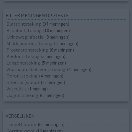
FILTER MENINGEN OP ZIEKTE
Blaasontsteking
(37 meningen)
Bijbalontsteking
(10 meningen)
Urineweginfectie
(8 meningen)
Middenoorontsteking
(6 meningen)
Prostaatontsteking
(6 meningen)
Keelontsteking
(5 meningen)
Longontsteking
(5 meningen)
Voorhoofdsholteontsteking
(4 meningen)
Oorontsteking
(4 meningen)
Infectie (wond)
(2 meningen)
Vasculitis
(1 mening)
Oogontsteking
(0 meningen)
VERGELIJKEN
Trimethoprim
(65 meningen)
Cotrimoxazol
(16 meningen)