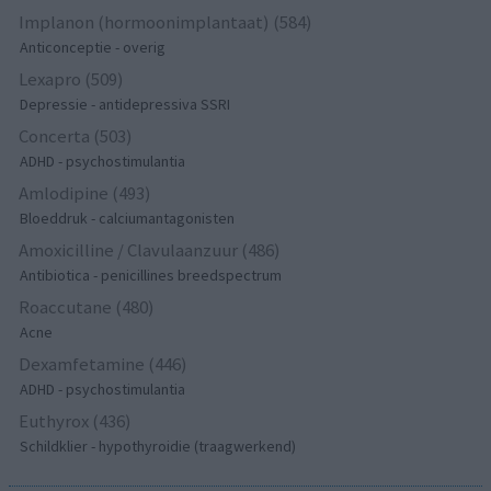
Implanon (hormoonimplantaat) (584)
Anticonceptie - overig
Lexapro (509)
Depressie - antidepressiva SSRI
Concerta (503)
ADHD - psychostimulantia
Amlodipine (493)
Bloeddruk - calciumantagonisten
Amoxicilline / Clavulaanzuur (486)
Antibiotica - penicillines breedspectrum
Roaccutane (480)
Acne
Dexamfetamine (446)
ADHD - psychostimulantia
Euthyrox (436)
Schildklier - hypothyroidie (traagwerkend)