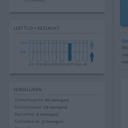
(52 reviews)
LEEFTIJD + GESLACHT
Go
Wi
med
vo
VERGELIJKEN
Trimethoprim
(65 meningen)
Cotrimoxazol
(16 meningen)
Bactrimel
(5 meningen)
Sulfadiazine
(2 meningen)