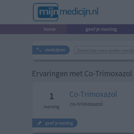
home
geef je mening
Selecteer een ander medicij
medicijnen
Ervaringen met Co-Trimoxazol
Co-Trimoxazol
1
co-trimoxazol
mening
geef je mening