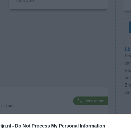
Toon alle...
LE
Erv
van
Raa
voo
Zie
va
lees meer
ts staat
lacht
leeftijd
algehele tevredenheid
jn.nl -
Do Not Process My Personal Information