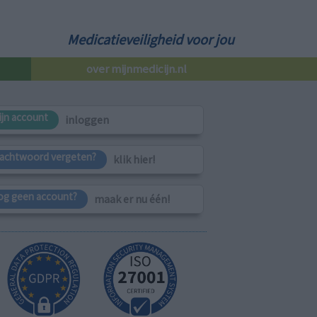
Medicatieveiligheid voor jou
over mijnmedicijn.nl
ijn account
inloggen
achtwoord vergeten?
klik hier!
og geen account?
maak er nu één!