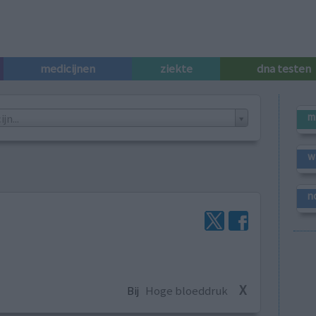
medicijnen
ziekte
dna testen
m
n...
w
n
X
Bij
Hoge bloeddruk