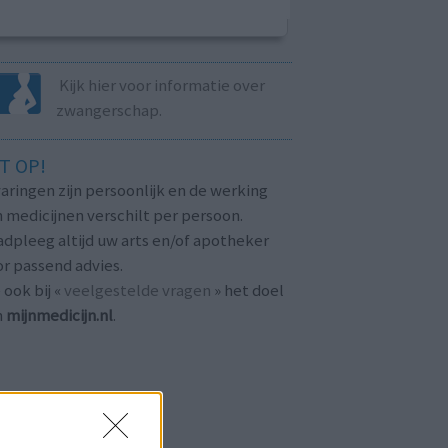
Kijk hier voor informatie over
zwangerschap.
T OP!
aringen zijn persoonlijk en de werking
 medicijnen verschilt per persoon.
dpleeg altijd uw arts en/of apotheker
r passend advies.
 ook bij «
veelgestelde vragen
» het doel
n
mijnmedicijn.nl
.