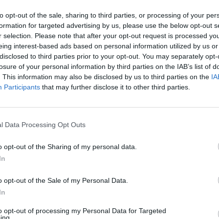
to opt-out of the sale, sharing to third parties, or processing of your per
1
formation for targeted advertising by us, please use the below opt-out s
r selection. Please note that after your opt-out request is processed y
eing interest-based ads based on personal information utilized by us or
disclosed to third parties prior to your opt-out. You may separately opt-
losure of your personal information by third parties on the IAB’s list of
. This information may also be disclosed by us to third parties on the
IA
Participants
that may further disclose it to other third parties.
e ziekte GPA
Effectiviteit
en. Ik zal
Hoeveelheid bijwerkingen
l Data Processing Opt Outs
Co-
g en losartan 100 mg 1x per dag beiden tegen
o opt-out of the Sharing of my personal data.
In
0 reacties
o opt-out of the Sale of my Personal Data.
In
to opt-out of processing my Personal Data for Targeted
1
ing.