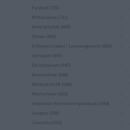
Furabid (735)
-
Mirtazapine (731)
-
Amitriptyline (699)
-
Efexor (665)
-
Ethinylestradiol / Levonorgestrel (656)
-
Seroquel (647)
-
Escitalopram (647)
-
Amoxicilline (646)
-
Wellbutrin XR (646)
-
Metformine (620)
-
Implanon (hormoonimplantaat) (584)
-
Lexapro (509)
-
Concerta (503)
-