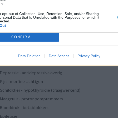
In
o opt-out of Collection, Use, Retention, Sale, and/or Sharing
ersonal Data that Is Unrelated with the Purposes for which it
Anticonceptie - overig
lected.
Out
Depressie - antidepressiva SSRI
CONFIRM
Depressie - antidepressiva SSRI
Depressie - antidepressiva SSRI
Cholesterol
Data Deletion
Data Access
Privacy Policy
Verslavingsziekten
Depressie - antidepressiva overig
Pijn - morfine-achtigen
Schildklier - hypothyroidie (traagwerkend)
Maagzuur - protonpompremmers
Bloeddruk - betablokkers
Epilepsie