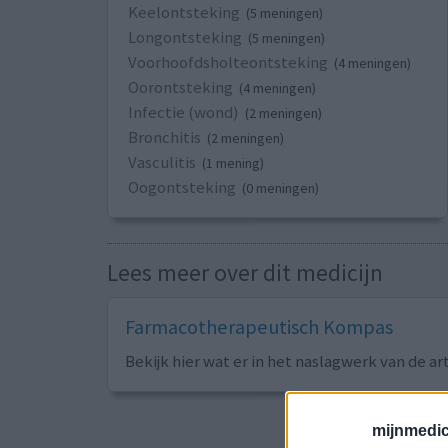
Keelontsteking
(5 meningen)
Longontsteking
(5 meningen)
Voorhoofdsholteontsteking
(4 meningen)
Oorontsteking
(4 meningen)
Infectie (wond)
(2 meningen)
Bronchitis
(2 meningen)
Vasculitis
(1 mening)
Oogontsteking
(0 meningen)
Lees meer over dit medicijn
Farmacotherapeutisch Kompas
Bekijk hier wat er in het naslagwerk van de ar
Sorteer op
ges
mijnmedici