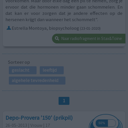
voorkomen. Maar door elke dag een pil te nemen, zorg je
ervoor dat die hormonen minder gaan schommelen. En
dat kan er voor zorgen dat je andere effecten op de
hersenen krijgt dan wanneer het schommelt".
Estrella Montoya, biopsycholoog
(23-01-2020)
Naar radiofragment in Stax&Toine
Sorteer op
geslacht
leeftijd
algehele tevredenheid
1
Depo-Provera '150' (prikpil)
26-05-2013 | Vrouw | 17