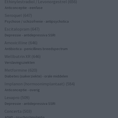
Ethinylestradiol / Levonorgestrel (656)
Anticonceptie - eenfase
Seroquel (647)
Psychose / schizofrenie - antipsychotica
Escitalopram (647)
Depressie - antidepressiva SSRI
Amoxicilline (646)
Antibiotica - penicillines breedspectrum
Wellbutrin XR (646)
Verslavingsziekten
Metformine (620)
Diabetes (suikerziekte) - orale middelen
Implanon (hormoonimplantaat) (584)
Anticonceptie - overig
Lexapro (509)
Depressie - antidepressiva SSRI
Concerta (503)
ADHD - psychostimulantia