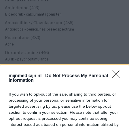
Amlodipine (493)
Bloeddruk - calciumantagonisten
Amoxicilline / Clavulaanzuur (486)
Antibiotica - penicillines breedspectrum
Roaccutane (480)
Acne
Dexamfetamine (446)
ADHD - psychostimulantia
Euthyrox (436)
Schildklier - hypothyroidie (traagwerkend)
mijnmedicijn.nl -
Do Not Process My Personal
Information
De reviews op deze pagina zijn door de gebruikers
If you wish to opt-out of the sale, sharing to third parties, or
gegenereerd en vervolgens gelezen en aangepast alvorens
processing of your personal or sensitive information for
goedkeuring, om zo te voldoen aan onze standaarden wat betreft
targeted advertising by us, please use the below opt-out
een review voor een medicijn. Voor het delen van ervaringen is
section to confirm your selection. Please note that after your
geen medische kennis noodzakelijk. Op deze manier geven de
opt-out request is processed you may continue seeing
interest-based ads based on personal information utilized by
reviews alleen een beeld van de ervaring van de schrijvers en niet