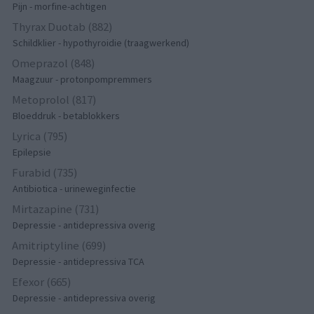
Pijn - morfine-achtigen
Thyrax Duotab (882)
Schildklier - hypothyroidie (traagwerkend)
Omeprazol (848)
Maagzuur - protonpompremmers
Metoprolol (817)
Bloeddruk - betablokkers
Lyrica (795)
Epilepsie
Furabid (735)
Antibiotica - urineweginfectie
Mirtazapine (731)
Depressie - antidepressiva overig
Amitriptyline (699)
Depressie - antidepressiva TCA
Efexor (665)
Depressie - antidepressiva overig