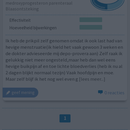
medroxyprogesteron parenteraal
Blaasontsteking
Effectiviteit
Hoeveelheid bijwerkingen
Ik heb de prikpil zelf genomen omdat ik ook last had van
hevige menstruatie(ik hield het vaak gewoon 3 weken en
de dokter advieseerde mij depo-provera aan) Zelf raak ik
gelukkig niet meer ongesteld,maar heb dan wel eens
hevige buikpijn af en toe lichte bloedverlies (heb ik nu al
2 dagen blijkt normaal tezijn) Vaak hoofdpijn en moe.
Maar zelf blijf ik het nog wel even g
[lees meer...]
0 reacties
geef mening
1