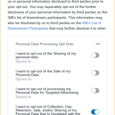
us or personal information disclosed to third parties prior to
die van de eigenaar van deze website. Denk er aan dat de
your opt-out. You may separately opt-out of the further
ervaringen kunnen verschillen van persoon tot persoon en dat u
disclosure of your personal information by third parties on the
voor medisch advies altijd contact op moet nemen met uw arts of
IAB’s list of downstream participants. This information may
apotheker.
also be disclosed by us to third parties on the
IAB’s List of
Downstream Participants
that may further disclose it to other
third parties.
Personal Data Processing Opt Outs
I want to opt-out of the Sharing of my
personal data.
Opted In
I want to opt-out of the Sale of my
Personal Data.
Opted In
I want to opt-out of processing my
Personal Data for Targeted Advertising.
Opted In
I want to opt-out of Collection, Use,
Retention, Sale, and/or Sharing of my
Personal Data that Is Unrelated with the