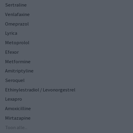
Sertraline
Venlafaxine
Omeprazol
Lyrica
Metoprolol
Efexor
Metformine
Amitriptyline
Seroquel
Ethinylestradiol / Levonorgestrel
Lexapro
Amoxicilline
Mirtazapine
Toon alle...