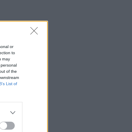
sonal or
ection to
ou may
 personal
out of the
 downstream
B’s List of