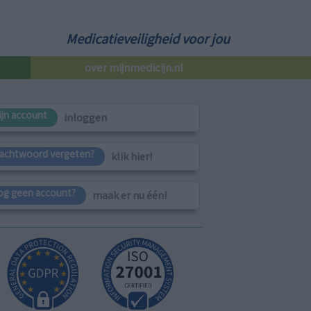
Medicatieveiligheid voor jou
over mijnmedicijn.nl
ijn account
inloggen
achtwoord vergeten?
klik hier!
og geen account?
maak er nu één!