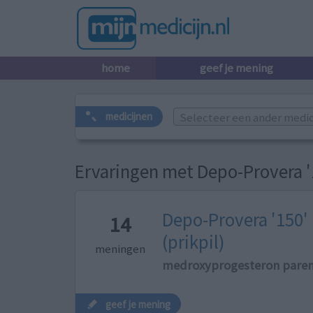
home
geef je mening
Selecteer een ander medicij
medicijnen
Ervaringen met Depo-Provera '1
Depo-Provera '150'
14
(prikpil)
meningen
medroxyprogesteron paren
geef je mening