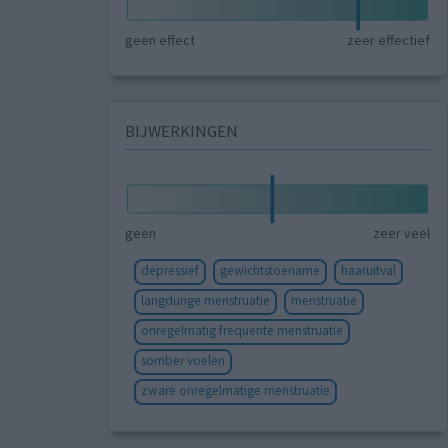
geen effect
zeer effectief
BIJWERKINGEN
geen
zeer veel
depressief
gewichtstoename
haaruitval
langdurige menstruatie
menstruatie
onregelmatig frequente menstruatie
somber voelen
zware onregelmatige menstruatie