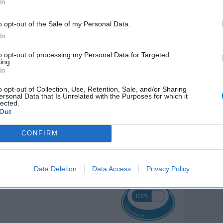
In
o opt-out of the Sale of my Personal Data.
pil
Effectiviteit
In
naf jong al
Hoeveelheid bijwerkingen
to opt-out of processing my Personal Data for Targeted
in Mei de
ing.
Bijwerkingen
tot nu eind
In
somber voelen
n heftige
o opt-out of Collection, Use, Retention, Sale, and/or Sharing
langdurige menstruatie
haaruitval
sta te
ersonal Data that Is Unrelated with the Purposes for which it
lected.
 ben
[lees
gewichtstoename
depressief
Out
CONFIRM
0 reacties
Data Deletion
Data Access
Privacy Policy