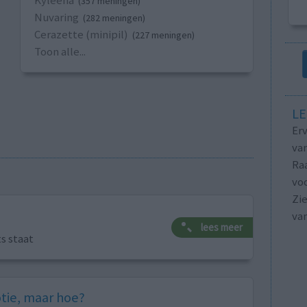
Kyleena
(357 meningen)
Nuvaring
(282 meningen)
Cerazette (minipil)
(227 meningen)
Toon alle...
LE
Erv
van
Raa
voo
Zie
va
lees meer
ts staat
otie, maar hoe?