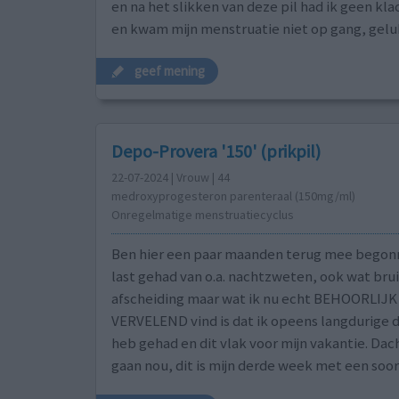
en na het slikken van deze pil had ik geen kl
en kwam mijn menstruatie niet op gang, gelukki
geef mening
Depo-Provera '150' (prikpil)
22-07-2024 | Vrouw | 44
medroxyprogesteron parenteraal (150mg/ml)
Onregelmatige menstruatiecyclus
Ben hier een paar maanden terug mee begon
last gehad van o.a. nachtzweten, ook wat bru
afscheiding maar wat ik nu echt BEHOORLIJK
VERVELEND vind is dat ik opeens langdurige 
heb gehad en dit vlak voor mijn vakantie. Dach
gaan nou, dit is mijn derde week met een soo