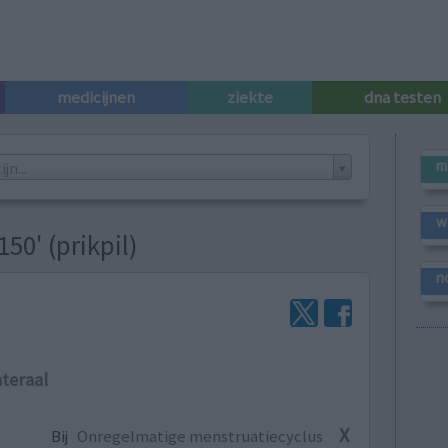
medicijnen
ziekte
dna testen
m
n...
w
50' (prikpil)
n
teraal
X
Bij
Onregelmatige menstruatiecyclus