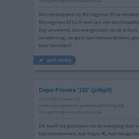
Onregelmatige menstruatiecyclus
Na overstappen op Microgynon 30 na verdwij
Microgynon 50 toch veel last van doorbraakb
Erg vervelend, dus overgestapt op de prikpil
verademing, nergens aan hoeven denken, gee
heel tevreden!
geef mening
Depo-Provera '150' (prikpil)
13-10-2024 | Vrouw | 43
medroxyprogesteron parenteraal (150mg/ml)
Onregelmatige menstruatiecyclus
Dit heeft mij geholpen om de overgang door t
had vleesbomen, was begin 40, had hevige b