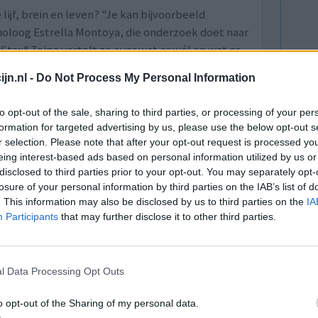
 lijf, brein en leven? "Je kan bijvoorbeeld
holoog Estrella Montoya, die onderzoek doet naar
Stax&Toine vertelt ze over wat er wél en wat er
 pil.
jn.nl -
Do Not Process My Personal Information
ichaam voorkomen. Maar door elke dag een pil te
er gaan schommelen. En dat kan er voor zorgen
to opt-out of the sale, sharing to third parties, or processing of your per
 dan wanneer het schommelt".
formation for targeted advertising by us, please use the below opt-out s
r selection. Please note that after your opt-out request is processed y
20)
Naar radiofragment in Stax&Toine
eing interest-based ads based on personal information utilized by us or
disclosed to third parties prior to your opt-out. You may separately opt-
losure of your personal information by third parties on the IAB’s list of
lacht
leeftijd
algehele tevredenheid
. This information may also be disclosed by us to third parties on the
IA
Participants
that may further disclose it to other third parties.
1
l Data Processing Opt Outs
o opt-out of the Sharing of my personal data.