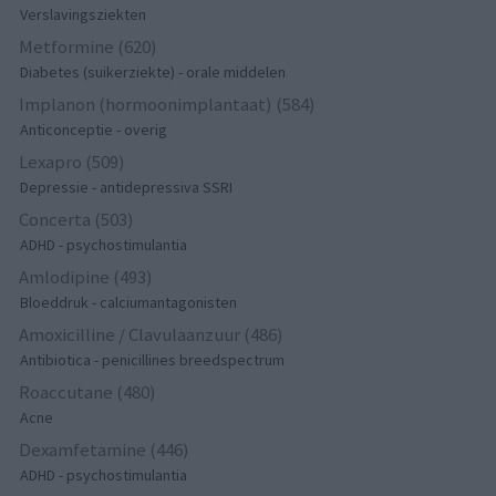
Verslavingsziekten
Metformine (620)
Diabetes (suikerziekte) - orale middelen
Implanon (hormoonimplantaat) (584)
Anticonceptie - overig
Lexapro (509)
Depressie - antidepressiva SSRI
Concerta (503)
ADHD - psychostimulantia
Amlodipine (493)
Bloeddruk - calciumantagonisten
Amoxicilline / Clavulaanzuur (486)
Antibiotica - penicillines breedspectrum
Roaccutane (480)
Acne
Dexamfetamine (446)
ADHD - psychostimulantia