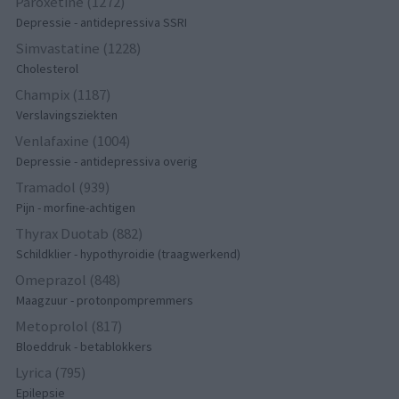
Paroxetine (1272)
Depressie - antidepressiva SSRI
Simvastatine (1228)
Cholesterol
Champix (1187)
Verslavingsziekten
Venlafaxine (1004)
Depressie - antidepressiva overig
Tramadol (939)
Pijn - morfine-achtigen
Thyrax Duotab (882)
Schildklier - hypothyroidie (traagwerkend)
Omeprazol (848)
Maagzuur - protonpompremmers
Metoprolol (817)
Bloeddruk - betablokkers
Lyrica (795)
Epilepsie