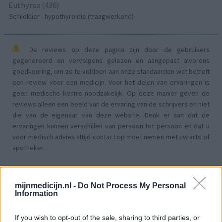
Euthyrox (436)
Schildklier - hypothyroidie (traagwerkend)
De reviews op deze pagina zijn door de gebruikers
gegenereerd en vervolgens gelezen en aangepast alvorens
goedkeuring, om zo te voldoen aan onze standaarden wat betreft
een review voor een medicijn. Voor het delen van ervaringen is
geen medische kennis noodzakelijk. Op deze manier geven de
reviews alleen een beeld van de ervaring van de schrijvers en niet
die van de eigenaar van deze website. Denk er aan dat de
ervaringen kunnen verschillen van persoon tot persoon en dat u
voor medisch advies altijd contact op moet nemen met uw arts of
apotheker.
mijnmedicijn.nl -
Do Not Process My Personal
Information
If you wish to opt-out of the sale, sharing to third parties, or