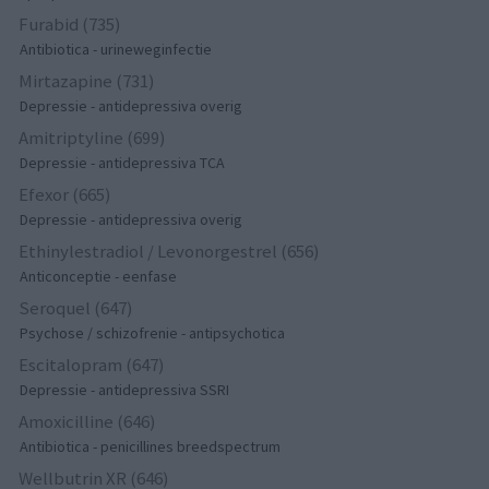
Furabid (735)
Antibiotica - urineweginfectie
Mirtazapine (731)
Depressie - antidepressiva overig
Amitriptyline (699)
Depressie - antidepressiva TCA
Efexor (665)
Depressie - antidepressiva overig
Ethinylestradiol / Levonorgestrel (656)
Anticonceptie - eenfase
Seroquel (647)
Psychose / schizofrenie - antipsychotica
Escitalopram (647)
Depressie - antidepressiva SSRI
Amoxicilline (646)
Antibiotica - penicillines breedspectrum
Wellbutrin XR (646)