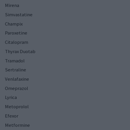
Mirena
Simvastatine
Champix
Paroxetine
Citalopram
Thyrax Duotab
Tramadol
Sertraline
Venlafaxine
Omeprazol
Lyrica
Metoprolol
Efexor
Metformine