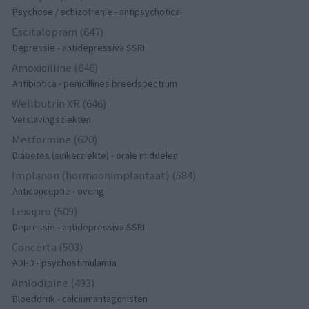
Psychose / schizofrenie - antipsychotica
Escitalopram (647)
Depressie - antidepressiva SSRI
Amoxicilline (646)
Antibiotica - penicillines breedspectrum
Wellbutrin XR (646)
Verslavingsziekten
Metformine (620)
Diabetes (suikerziekte) - orale middelen
Implanon (hormoonimplantaat) (584)
Anticonceptie - overig
Lexapro (509)
Depressie - antidepressiva SSRI
Concerta (503)
ADHD - psychostimulantia
Amlodipine (493)
Bloeddruk - calciumantagonisten