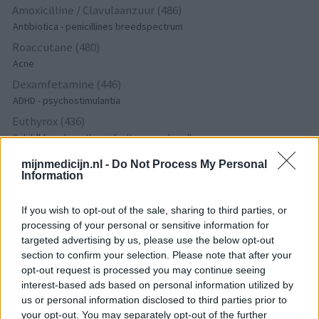
Amoxicilline / Clavulaanzuur (486)
Antibiotica - penicillines breedspectrum
Roaccutane (480)
Acne
Dexamfetamine (446)
ADHD - psychostimulantia
Euthyrox (436)
Schildklier - hypothyroidie (traagwerkend)
mijnmedicijn.nl -
Do Not Process My Personal
Information
De reviews op deze pagina zijn door de gebruikers
gegenereerd en vervolgens gelezen en aangepast alvorens
If you wish to opt-out of the sale, sharing to third parties, or
goedkeuring, om zo te voldoen aan onze standaarden wat betreft
processing of your personal or sensitive information for
een review voor een medicijn. Voor het delen van ervaringen is
targeted advertising by us, please use the below opt-out
geen medische kennis noodzakelijk. Op deze manier geven de
section to confirm your selection. Please note that after your
reviews alleen een beeld van de ervaring van de schrijvers en niet
opt-out request is processed you may continue seeing
die van de eigenaar van deze website. Denk er aan dat de
interest-based ads based on personal information utilized by
ervaringen kunnen verschillen van persoon tot persoon en dat u
us or personal information disclosed to third parties prior to
voor medisch advies altijd contact op moet nemen met uw arts of
your opt-out. You may separately opt-out of the further