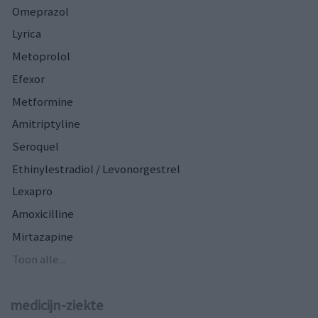
Omeprazol
Lyrica
Metoprolol
Efexor
Metformine
Amitriptyline
Seroquel
Ethinylestradiol / Levonorgestrel
Lexapro
Amoxicilline
Mirtazapine
Toon alle...
medicijn-ziekte