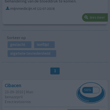
behandeling van de bloeddruk te komen.
mijnmedicijn.nl
(22-07-2019)
lees meer
Sorteer op
geslacht
leeftijd
algehele tevredenheid
1
Cibacen
23-09-2010 | Man
benazepril
Erectiestoornis