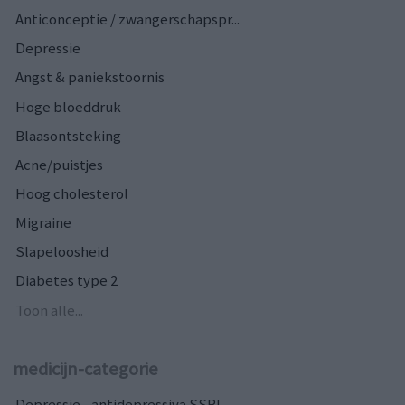
Anticonceptie / zwangerschapspr...
Depressie
Angst & paniekstoornis
Hoge bloeddruk
Blaasontsteking
Acne/puistjes
Hoog cholesterol
Migraine
Slapeloosheid
Diabetes type 2
Toon alle...
medicijn-categorie
Depressie - antidepressiva SSRI