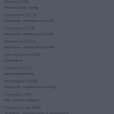
Mirena (2378)
Anticonceptie - overig
Citalopram (1513)
Depressie - antidepressiva SSRI
Sertraline (1274)
Depressie - antidepressiva SSRI
Paroxetine (1272)
Depressie - antidepressiva SSRI
Simvastatine (1228)
Cholesterol
Champix (1187)
Verslavingsziekten
Venlafaxine (1004)
Depressie - antidepressiva overig
Tramadol (939)
Pijn - morfine-achtigen
Thyrax Duotab (882)
Schildklier - hypothyroidie (traagwerkend)