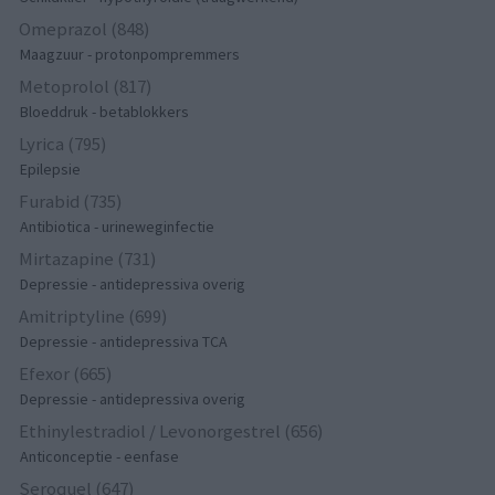
Omeprazol (848)
Maagzuur - protonpompremmers
Metoprolol (817)
Bloeddruk - betablokkers
Lyrica (795)
Epilepsie
Furabid (735)
Antibiotica - urineweginfectie
Mirtazapine (731)
Depressie - antidepressiva overig
Amitriptyline (699)
Depressie - antidepressiva TCA
Efexor (665)
Depressie - antidepressiva overig
Ethinylestradiol / Levonorgestrel (656)
Anticonceptie - eenfase
Seroquel (647)