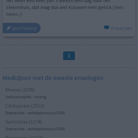
het weer een keer per 3 weken een dag naar het
ziekenhuis, dat mag dus wel klauwen met geld k
[lees
meer...]
0 reacties
geef mening
1
Medicijnen met de meeste ervaringen
Mirena (2378)
Anticonceptie - overig
Citalopram (1513)
Depressie - antidepressiva SSRI
Sertraline (1274)
Depressie - antidepressiva SSRI
Paroxetine (1272)