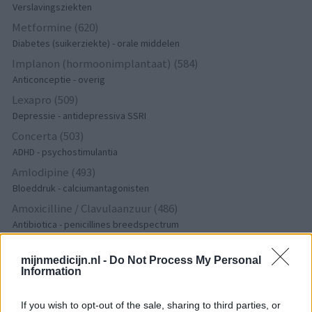
Verslavingsziekten
Metformine (620)
Diabetes (suikerziekte) - orale middelen
Implanon (hormoonimplantaat) (584)
Anticonceptie - overig
Lexapro (509)
Depressie - antidepressiva SSRI
Concerta (503)
ADHD - psychostimulantia
Amlodipine (493)
Bloeddruk - calciumantagonisten
Amoxicilline / Clavulaanzuur (486)
Antibiotica - penicillines breedspectrum
Roaccutane (480)
mijnmedicijn.nl -
Do Not Process My Personal
Acne
Information
Dexamfetamine (446)
ADHD - psychostimulantia
If you wish to opt-out of the sale, sharing to third parties, or