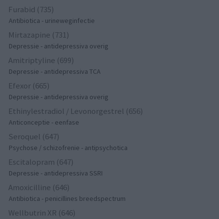
Furabid (735)
Antibiotica - urineweginfectie
Mirtazapine (731)
Depressie - antidepressiva overig
Amitriptyline (699)
Depressie - antidepressiva TCA
Efexor (665)
Depressie - antidepressiva overig
Ethinylestradiol / Levonorgestrel (656)
Anticonceptie - eenfase
Seroquel (647)
Psychose / schizofrenie - antipsychotica
Escitalopram (647)
Depressie - antidepressiva SSRI
Amoxicilline (646)
Antibiotica - penicillines breedspectrum
Wellbutrin XR (646)