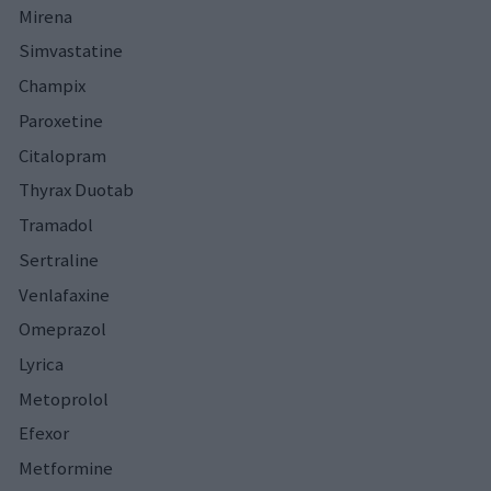
Mirena
Simvastatine
Champix
Paroxetine
Citalopram
Thyrax Duotab
Tramadol
Sertraline
Venlafaxine
Omeprazol
Lyrica
Metoprolol
Efexor
Metformine