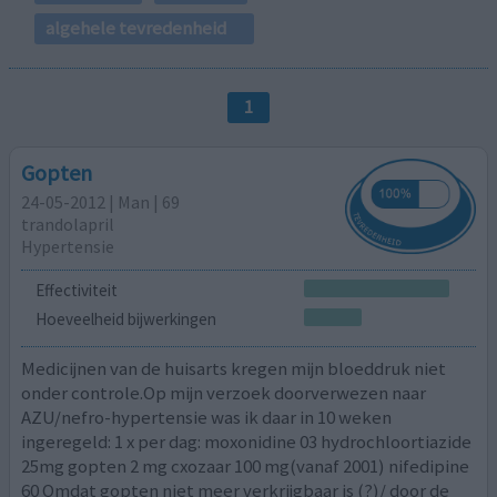
algehele tevredenheid
1
Gopten
24-05-2012 | Man | 69
trandolapril
Hypertensie
Effectiviteit
Hoeveelheid bijwerkingen
Medicijnen van de huisarts kregen mijn bloeddruk niet
onder controle.Op mijn verzoek doorverwezen naar
AZU/nefro-hypertensie was ik daar in 10 weken
ingeregeld: 1 x per dag: moxonidine 03 hydrochloortiazide
25mg gopten 2 mg cxozaar 100 mg(vanaf 2001) nifedipine
60 Omdat gopten niet meer verkrijgbaar is (?)/ door de