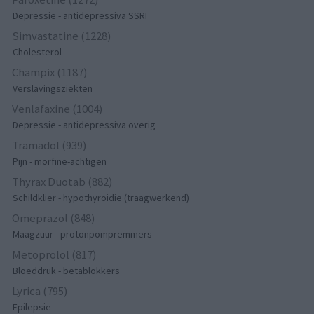
Depressie - antidepressiva SSRI
Simvastatine (1228)
Cholesterol
Champix (1187)
Verslavingsziekten
Venlafaxine (1004)
Depressie - antidepressiva overig
Tramadol (939)
Pijn - morfine-achtigen
Thyrax Duotab (882)
Schildklier - hypothyroidie (traagwerkend)
Omeprazol (848)
Maagzuur - protonpompremmers
Metoprolol (817)
Bloeddruk - betablokkers
Lyrica (795)
Epilepsie