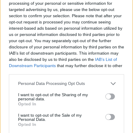
Euthyrox (436)
processing of your personal or sensitive information for
Schildklier - hypothyroidie (traagwerkend)
targeted advertising by us, please use the below opt-out
section to confirm your selection. Please note that after your
opt-out request is processed you may continue seeing
interest-based ads based on personal information utilized by
De reviews op deze pagina zijn door de gebruikers
us or personal information disclosed to third parties prior to
gegenereerd en vervolgens gelezen en aangepast alvorens
your opt-out. You may separately opt-out of the further
goedkeuring, om zo te voldoen aan onze standaarden wat betreft
disclosure of your personal information by third parties on the
een review voor een medicijn. Voor het delen van ervaringen is
IAB’s list of downstream participants. This information may
geen medische kennis noodzakelijk. Op deze manier geven de
also be disclosed by us to third parties on the
IAB’s List of
reviews alleen een beeld van de ervaring van de schrijvers en niet
Downstream Participants
that may further disclose it to other
die van de eigenaar van deze website. Denk er aan dat de
third parties.
ervaringen kunnen verschillen van persoon tot persoon en dat u
voor medisch advies altijd contact op moet nemen met uw arts of
Personal Data Processing Opt Outs
apotheker.
I want to opt-out of the Sharing of my
personal data.
Opted In
I want to opt-out of the Sale of my
Personal Data.
Opted In