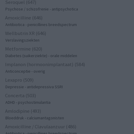
Seroquel (647)
Psychose / schizofrenie - antipsychotica
Amoxicilline (646)
Antibiotica - penicillines breedspectrum
Wellbutrin XR (646)
Verslavingsziekten
Metformine (620)
Diabetes (suikerziekte) - orale middelen
Implanon (hormoonimplantaat) (584)
Anticonceptie - overig
Lexapro (509)
Depressie - antidepressiva SSRI
Concerta (503)
ADHD - psychostimulantia
Amlodipine (493)
Bloeddruk - calciumantagonisten
Amoxicilline / Clavulaanzuur (486)
Antibiotica - penicillines breedspectrum