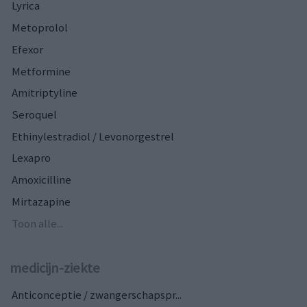
Lyrica
Metoprolol
Efexor
Metformine
Amitriptyline
Seroquel
Ethinylestradiol / Levonorgestrel
Lexapro
Amoxicilline
Mirtazapine
Toon alle...
medicijn-ziekte
Anticonceptie / zwangerschapspr...