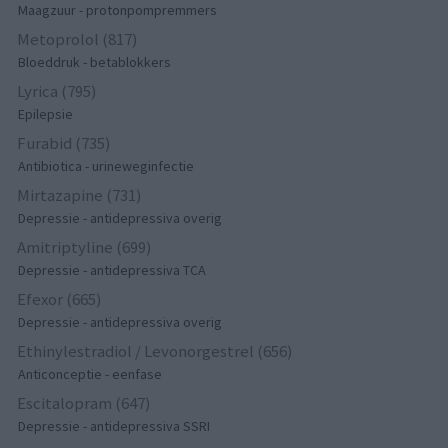
Maagzuur - protonpompremmers
Metoprolol (817)
Bloeddruk - betablokkers
Lyrica (795)
Epilepsie
Furabid (735)
Antibiotica - urineweginfectie
Mirtazapine (731)
Depressie - antidepressiva overig
Amitriptyline (699)
Depressie - antidepressiva TCA
Efexor (665)
Depressie - antidepressiva overig
Ethinylestradiol / Levonorgestrel (656)
Anticonceptie - eenfase
Escitalopram (647)
Depressie - antidepressiva SSRI