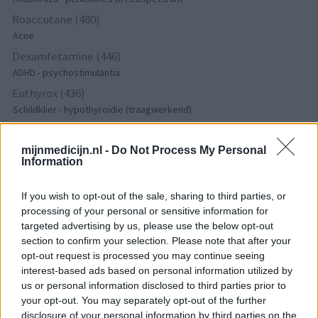
Roaccutane (480)
Acne
Dexamfetamine (446)
ADHD - psychostimulantia
Euthyrox (436)
Schildklier - hypothyroidie (traagwerkend)
mijnmedicijn.nl -
Do Not Process My Personal
De reviews op deze pagina zijn door de gebruikers
Information
gegenereerd en vervolgens gelezen en aangepast alvorens
goedkeuring, om zo te voldoen aan onze standaarden wat betreft
If you wish to opt-out of the sale, sharing to third parties, or
een review voor een medicijn. Voor het delen van ervaringen is
processing of your personal or sensitive information for
geen medische kennis noodzakelijk. Op deze manier geven de
targeted advertising by us, please use the below opt-out
reviews alleen een beeld van de ervaring van de schrijvers en niet
section to confirm your selection. Please note that after your
die van de eigenaar van deze website. Denk er aan dat de
opt-out request is processed you may continue seeing
ervaringen kunnen verschillen van persoon tot persoon en dat u
interest-based ads based on personal information utilized by
voor medisch advies altijd contact op moet nemen met uw arts of
us or personal information disclosed to third parties prior to
apotheker.
your opt-out. You may separately opt-out of the further
disclosure of your personal information by third parties on the