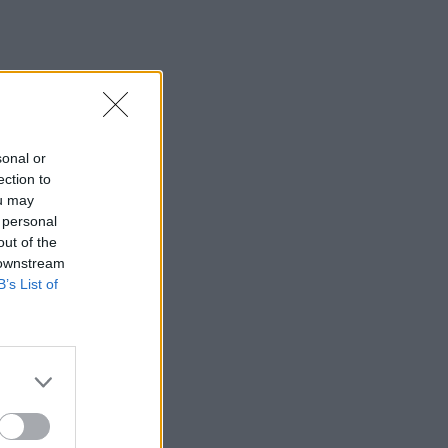
sonal or
ection to
ou may
 personal
out of the
 downstream
B’s List of