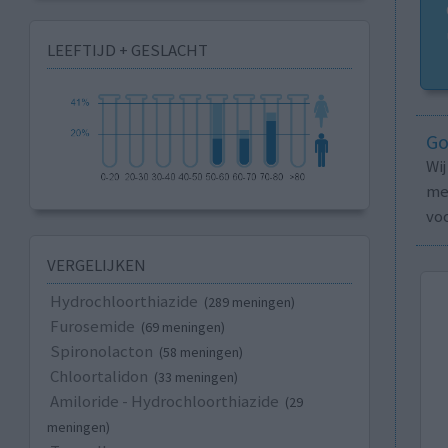
LEEFTIJD + GESLACHT
Go
Wi
med
vo
VERGELIJKEN
Hydrochloorthiazide
(289 meningen)
Furosemide
(69 meningen)
Spironolacton
(58 meningen)
Chloortalidon
(33 meningen)
Amiloride - Hydrochloorthiazide
(29
meningen)