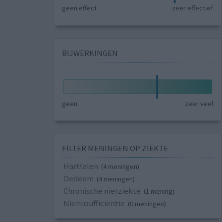
geen effect
zeer effectief
BIJWERKINGEN
geen
zeer veel
FILTER MENINGEN OP ZIEKTE
Hartfalen
(4 meningen)
Oedeem
(4 meningen)
Chronische nierziekte
(1 mening)
Nierinsufficiëntie
(0 meningen)