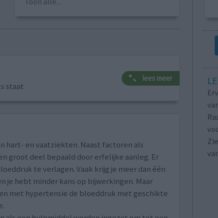
Toon alle...
lees meer
LE
ts staat
Erv
van
Raa
voo
Zie
n hart- en vaatziekten. Naast factoren als
va
n groot deel bepaald door erfelijke aanleg. Er
loeddruk te verlagen. Vaak krijg je meer dan één
n je hebt minder kans op bijwerkingen. Maar
nten met hypertensie de bloeddruk met geschikte
e.
an als een hulpmiddel worden ingezet om tot een