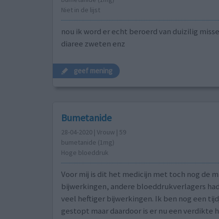
Niet in de lijst
nou ik word er echt beroerd van duizilig misse
diaree zweten enz
geef mening
Bumetanide
28-04-2020 | Vrouw | 59
bumetanide (1mg)
Hoge bloeddruk
Voor mij is dit het medicijn met toch nog de m
bijwerkingen, andere bloeddrukverlagers ha
veel heftiger bijwerkingen. Ik ben nog een tij
gestopt maar daardoor is er nu een verdikte 