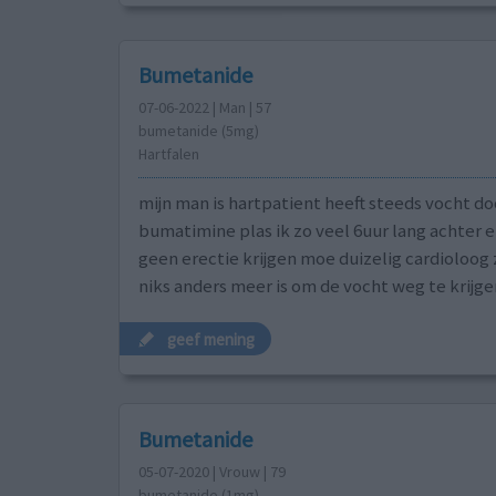
Bumetanide
07-06-2022 | Man | 57
bumetanide (5mg)
Hartfalen
mijn man is hartpatient heeft steeds vocht do
bumatimine plas ik zo veel 6uur lang achter e
geen erectie krijgen moe duizelig cardioloog 
niks anders meer is om de vocht weg te krijg
geef mening
Bumetanide
05-07-2020 | Vrouw | 79
bumetanide (1mg)