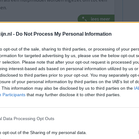
en.
lees meer
jn.nl -
Do Not Process My Personal Information
lacht
leeftijd
algehele tevredenheid
to opt-out of the sale, sharing to third parties, or processing of your per
formation for targeted advertising by us, please use the below opt-out s
2
r selection. Please note that after your opt-out request is processed y
eing interest-based ads based on personal information utilized by us or
disclosed to third parties prior to your opt-out. You may separately opt-
losure of your personal information by third parties on the IAB’s list of
. This information may also be disclosed by us to third parties on the
IA
Participants
that may further disclose it to other third parties.
te geringe
Effectiviteit
l Data Processing Opt Outs
40 mg is
Hoeveelheid bijwerkingen
g lam. Dat
o opt-out of the Sharing of my personal data.
pt. Een combinatie met hydrochloorthiazide is