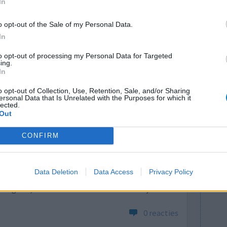
In
o opt-out of the Sale of my Personal Data.
0 reacties
In
to opt-out of processing my Personal Data for Targeted
ing.
In
o opt-out of Collection, Use, Retention, Sale, and/or Sharing
ersonal Data that Is Unrelated with the Purposes for which it
lected.
Out
CONFIRM
.
Effectiviteit
 de
Hoeveelheid bijwerkingen
rking van
Data Deletion
Data Access
Privacy Policy
rst, dat ik s'nachts denk dat ik een hartaanval
 wel goed, maar duurde ook maar een uurtje of 3.
0 reacties