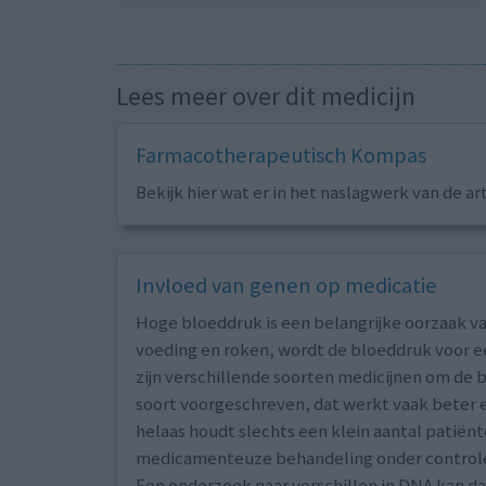
Lees meer over dit medicijn
Farmacotherapeutisch Kompas
Bekijk hier wat er in het naslagwerk van de ar
Invloed van genen op medicatie
Hoge bloeddruk is een belangrijke oorzaak va
voeding en roken, wordt de bloeddruk voor ee
zijn verschillende soorten medicijnen om de b
soort voorgeschreven, dat werkt vaak beter e
helaas houdt slechts een klein aantal patië
medicamenteuze behandeling onder control
Een onderzoek naar verschillen in DNA kan d