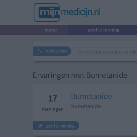
home
geef je mening
Selecteer een ander medicij
medicijnen
Ervaringen met Bumetanide
Bumetanide
17
bumetanide
meningen
geef je mening