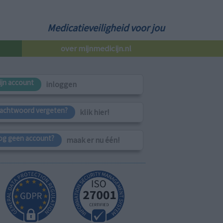
Medicatieveiligheid voor jou
over mijnmedicijn.nl
ijn account
inloggen
achtwoord vergeten?
klik hier!
og geen account?
maak er nu één!