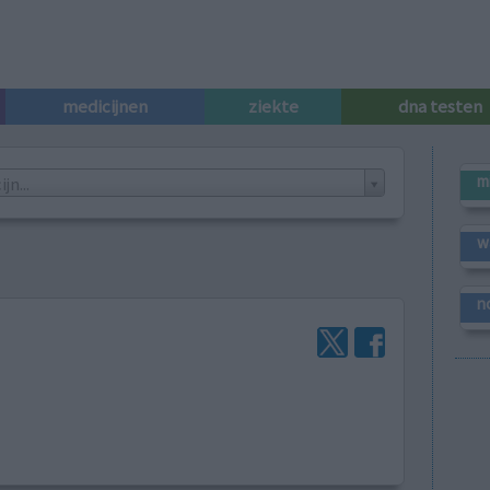
medicijnen
ziekte
dna testen
m
n...
w
n