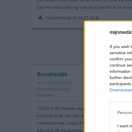
betere behandeling van de bloeddruk te kom
mijnmedicijn.nl
(22-07-2019)
mijnmedici
Sorteer op
ges
If you wish 
sensitive in
1
confirm you
continue se
information 
Bumetanide
further disc
31-12-2022 | Man | 79
participants
bumetanide (2mg)
Downstream 
Hartfalen
Vocht in de benen vasthouden als gevolg van 
Persona
pompkracht van het hart. Alleen Furosemide 
onvoldoende, maar dit middel legt mij volledi
I want t
kan niet de bedoeling zijn. Ben er mee gesto