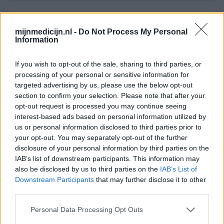
Zocor
mijnmedicijn.nl -
Do Not Process My Personal
27-10-2013 | Man | 61
Information
simvastatine (20mg)
Niet in de lijst
If you wish to opt-out of the sale, sharing to third parties, or
Effectiviteit
processing of your personal or sensitive information for
targeted advertising by us, please use the below opt-out
Hoeveelheid bijwerkingen
section to confirm your selection. Please note that after your
opt-out request is processed you may continue seeing
leverontsteking moet nu stoppen van de arts gezien mijn
interest-based ads based on personal information utilized by
bloedwaarden voor de lever niet goed zijn, na één maand
us or personal information disclosed to third parties prior to
terug bloed onderzoek.
your opt-out. You may separately opt-out of the further
disclosure of your personal information by third parties on the
0 reacties
geef mening
IAB’s list of downstream participants. This information may
also be disclosed by us to third parties on the
IAB’s List of
Downstream Participants
that may further disclose it to other
third parties.
Zocor
25-10-2012 | Vrouw | 62
Personal Data Processing Opt Outs
simvastatine