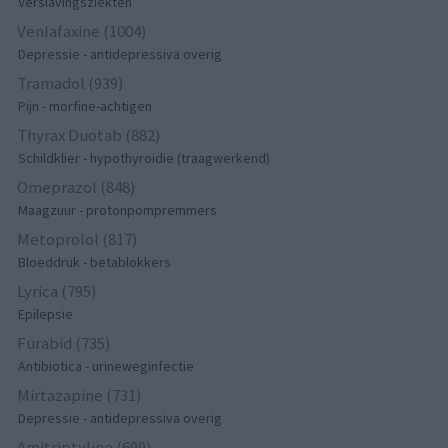
Verslavingsziekten
Venlafaxine (1004)
Depressie - antidepressiva overig
Tramadol (939)
Pijn - morfine-achtigen
Thyrax Duotab (882)
Schildklier - hypothyroidie (traagwerkend)
Omeprazol (848)
Maagzuur - protonpompremmers
Metoprolol (817)
Bloeddruk - betablokkers
Lyrica (795)
Epilepsie
Furabid (735)
Antibiotica - urineweginfectie
Mirtazapine (731)
Depressie - antidepressiva overig
Amitriptyline (699)