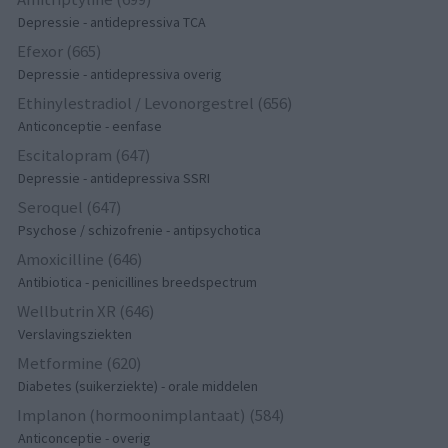
Depressie - antidepressiva TCA
Efexor (665)
Depressie - antidepressiva overig
Ethinylestradiol / Levonorgestrel (656)
Anticonceptie - eenfase
Escitalopram (647)
Depressie - antidepressiva SSRI
Seroquel (647)
Psychose / schizofrenie - antipsychotica
Amoxicilline (646)
Antibiotica - penicillines breedspectrum
Wellbutrin XR (646)
Verslavingsziekten
Metformine (620)
Diabetes (suikerziekte) - orale middelen
Implanon (hormoonimplantaat) (584)
Anticonceptie - overig