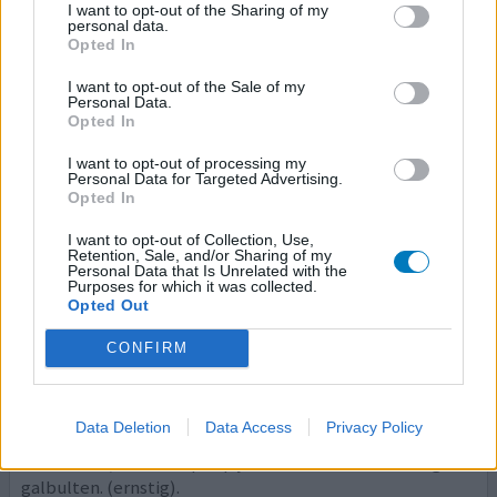
Cholesterol
I want to opt-out of the Sharing of my
personal data.
Opted In
Effectiviteit
Hoeveelheid bijwerkingen
I want to opt-out of the Sale of my
Personal Data.
Opted In
geen bijwerkingen bij dit merkmiddel.
I want to opt-out of processing my
0 reacties
Personal Data for Targeted Advertising.
geef mening
Opted In
I want to opt-out of Collection, Use,
Retention, Sale, and/or Sharing of my
Zocor
Personal Data that Is Unrelated with the
Purposes for which it was collected.
12-01-2012 | Vrouw | 65
Opted Out
simvastatine
Hoog cholesterol
CONFIRM
Effectiviteit
Hoeveelheid bijwerkingen
Data Deletion
Data Access
Privacy Policy
uitstekend, wel wat spierpijn. van simvastatine kreeg ik
galbulten. (ernstig).