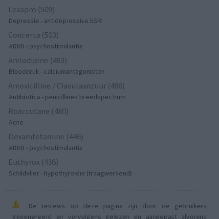
Lexapro (509)
Depressie - antidepressiva SSRI
Concerta (503)
ADHD - psychostimulantia
Amlodipine (493)
Bloeddruk - calciumantagonisten
Amoxicilline / Clavulaanzuur (486)
Antibiotica - penicillines breedspectrum
Roaccutane (480)
Acne
Dexamfetamine (446)
ADHD - psychostimulantia
Euthyrox (436)
Schildklier - hypothyroidie (traagwerkend)
De reviews op deze pagina zijn door de gebruikers
gegenereerd en vervolgens gelezen en aangepast alvorens