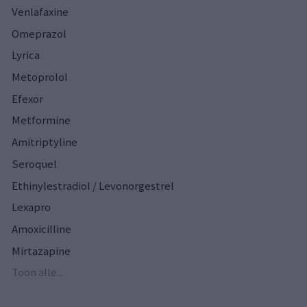
Venlafaxine
Omeprazol
Lyrica
Metoprolol
Efexor
Metformine
Amitriptyline
Seroquel
Ethinylestradiol / Levonorgestrel
Lexapro
Amoxicilline
Mirtazapine
Toon alle...