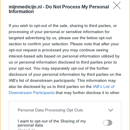
Medicijnen met de meeste ervaringen
mijnmedicijn.nl -
Do Not Process My Personal
Mirena (2378)
Information
Anticonceptie - overig
If you wish to opt-out of the sale, sharing to third parties, or
Citalopram (1513)
processing of your personal or sensitive information for
Depressie - antidepressiva SSRI
targeted advertising by us, please use the below opt-out
Sertraline (1274)
section to confirm your selection. Please note that after your
Depressie - antidepressiva SSRI
opt-out request is processed you may continue seeing
Paroxetine (1272)
interest-based ads based on personal information utilized by
us or personal information disclosed to third parties prior to
Depressie - antidepressiva SSRI
your opt-out. You may separately opt-out of the further
Simvastatine (1228)
disclosure of your personal information by third parties on the
Cholesterol
IAB’s list of downstream participants. This information may
Champix (1187)
also be disclosed by us to third parties on the
IAB’s List of
Downstream Participants
that may further disclose it to other
Verslavingsziekten
third parties.
Venlafaxine (1004)
Depressie - antidepressiva overig
Personal Data Processing Opt Outs
Tramadol (939)
I want to opt-out of the Sharing of my
Pijn - morfine-achtigen
personal data.
Opted In