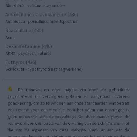
Bloeddruk - calciumantagonisten
Amoxicilline / Clavulaanzuur (486)
Antibiotica - penicillines breedspectrum
Roaccutane (480)
Acne
Dexamfetamine (446)
ADHD - psychostimulantia
Euthyrox (436)
Schildklier - hypothyroidie (traagwerkend)
De reviews op deze pagina zijn door de gebruikers
gegenereerd en vervolgens gelezen en aangepast alvorens
goedkeuring, om zo te voldoen aan onze standaarden wat betreft
een review voor een medicijn. Voor het delen van ervaringen is
geen medische kennis noodzakelijk. Op deze manier geven de
reviews alleen een beeld van de ervaring van de schrijvers en niet
die van de eigenaar van deze website. Denk er aan dat de
ervaringen kunnen verschillen van persoon tot persoon en dat u