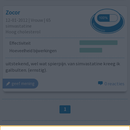
Zocor
12-01-2012 | Vrouw | 65
simvastatine
Hoog cholesterol
Effectiviteit
Hoeveelheid bijwerkingen
uitstekend, wel wat spierpijn. van simvastatine kreeg ik
galbulten. (ernstig).
0 reacties
geef mening
1