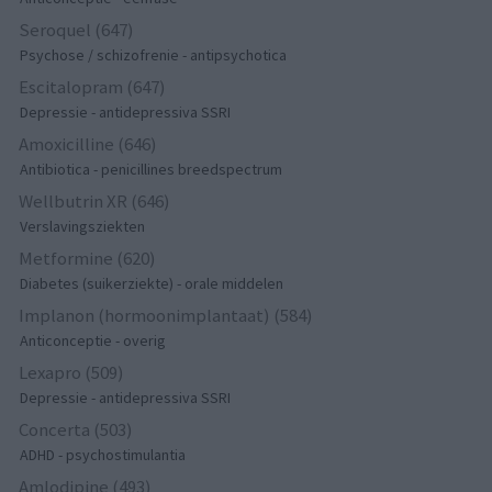
Seroquel (647)
Psychose / schizofrenie - antipsychotica
Escitalopram (647)
Depressie - antidepressiva SSRI
Amoxicilline (646)
Antibiotica - penicillines breedspectrum
Wellbutrin XR (646)
Verslavingsziekten
Metformine (620)
Diabetes (suikerziekte) - orale middelen
Implanon (hormoonimplantaat) (584)
Anticonceptie - overig
Lexapro (509)
Depressie - antidepressiva SSRI
Concerta (503)
ADHD - psychostimulantia
Amlodipine (493)