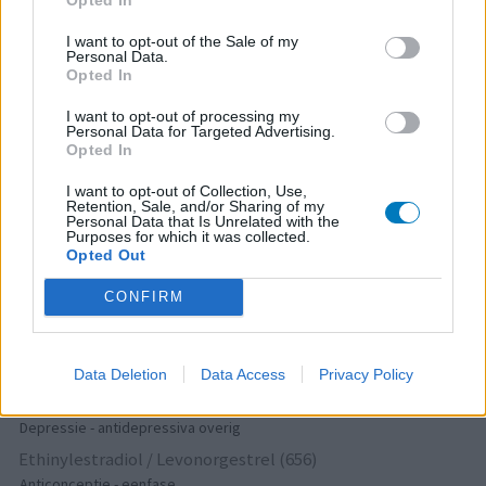
Thyrax Duotab (882)
Schildklier - hypothyroidie (traagwerkend)
I want to opt-out of the Sale of my
Personal Data.
Omeprazol (848)
Opted In
Maagzuur - protonpompremmers
I want to opt-out of processing my
Metoprolol (817)
Personal Data for Targeted Advertising.
Bloeddruk - betablokkers
Opted In
Lyrica (795)
I want to opt-out of Collection, Use,
Epilepsie
Retention, Sale, and/or Sharing of my
Personal Data that Is Unrelated with the
Furabid (735)
Purposes for which it was collected.
Opted Out
Antibiotica - urineweginfectie
Mirtazapine (731)
CONFIRM
Depressie - antidepressiva overig
Amitriptyline (699)
Depressie - antidepressiva TCA
Data Deletion
Data Access
Privacy Policy
Efexor (665)
Depressie - antidepressiva overig
Ethinylestradiol / Levonorgestrel (656)
Anticonceptie - eenfase