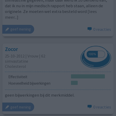
slimvastine gegeven, maar daar werd ik zo beroerd van,
dat ik nu in mijn medisch rapport heb staan, alleen de
originele. Ze moeten wel extra besteld word
[lees
meer...]
0 reacties
geef mening
Zocor
25-10-2012 | Vrouw | 62
simvastatine
Cholesterol
Effectiviteit
Hoeveelheid bijwerkingen
geen bijwerkingen bij dit merkmiddel.
0 reacties
geef mening