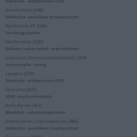
Depressie - antidepressiva SSRI
Amoxicilline (646)
Antibiotica - penicillines breedspectrum
Wellbutrin XR (646)
Verslavingsziekten
Metformine (620)
Diabetes (suikerziekte) - orale middelen
Implanon (hormoonimplantaat) (584)
Anticonceptie - overig
Lexapro (509)
Depressie - antidepressiva SSRI
Concerta (503)
ADHD - psychostimulantia
Amlodipine (493)
Bloeddruk - calciumantagonisten
Amoxicilline / Clavulaanzuur (486)
Antibiotica - penicillines breedspectrum
Roaccutane (480)