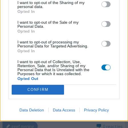
0 reacties
I want to opt-out of the Sharing of my
geef mening
personal data.
Opted In
I want to opt-out of the Sale of my
Prednison tabletten
Personal Data.
Opted In
12-03-2018 | Vrouw | 74
prednison (20mg)
I want to opt-out of processing my
Spierreuma
Personal Data for Targeted Advertising.
Opted In
Effectiviteit
I want to opt-out of Collection, Use,
Hoeveelheid bijwerkingen
Retention, Sale, and/or Sharing of my
Personal Data that Is Unrelated with the
Purposes for which it was collected.
Plotselinge aanval van heftige pijn in de schouders. Kon
Opted Out
me niet meer bewegen en liep te kermen in huis. Had al
langere tijd pijnklachten in schoudergordel en nek maar
CONFIRM
werd op verkeerde been gezet door discushernia in de
nek. Heb voor deze aandoening al eerder 5 prednison
iinjecties gehad. Na 4 maanden nu dit erbij dus in zelfde
Data Deletion
Data Access
Privacy Policy
omgeving. Was de dag voor de aanval al bij d
[lees meer...]
0 reacties
geef mening