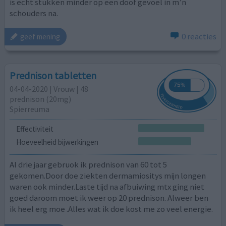
is echt stukken minder op een doof gevoel in m’n
schouders na.
0 reacties
geef mening
Prednison tabletten
04-04-2020 | Vrouw | 48
prednison (20mg)
Spierreuma
Effectiviteit
Hoeveelheid bijwerkingen
Al drie jaar gebruok ik prednison van 60 tot 5
gekomen.Door doe ziekten dermamiositys mijn longen
waren ook minder.Laste tijd na afbuiwing mtx ging niet
goed daroom moet ik weer op 20 prednison. Alweer ben
ik heel erg moe .Alles wat ik doe kost me zo veel energie.