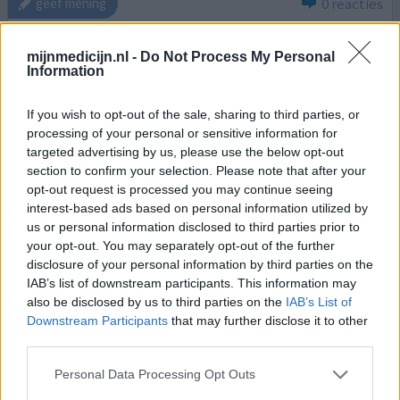
0 reacties
geef mening
mijnmedicijn.nl -
Do Not Process My Personal
Prednison tabletten
Information
08-09-2018 | Man | 55
prednison (5mg)
If you wish to opt-out of the sale, sharing to third parties, or
Spierreuma
processing of your personal or sensitive information for
targeted advertising by us, please use the below opt-out
Effectiviteit
section to confirm your selection. Please note that after your
Hoeveelheid bijwerkingen
opt-out request is processed you may continue seeing
interest-based ads based on personal information utilized by
us or personal information disclosed to third parties prior to
heb sinds kort spierreuma en ben begonnen met 15 mg
your opt-out. You may separately opt-out of the further
prednisolon. Pillen werken voor een gedeelte 60%
disclosure of your personal information by third parties on the
minder pijn. Voel me sinds ik deze pillen slik niet echt op
IAB’s list of downstream participants. This information may
me gemak en val heel slecht in slaap. Had jaren bijna geen
also be disclosed by us to third parties on the
IAB’s List of
last van aangezichtspijn maar toen ik begon met
Downstream Participants
that may further disclose it to other
prednisol kwam dat weer terug. Dus ben zelf naar 10mg
third parties.
gegaan waardoor de aangezichtspijn minder is
geworden
[lees meer...]
Personal Data Processing Opt Outs