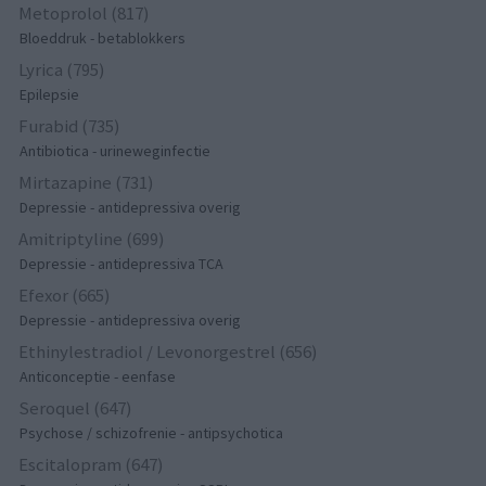
Metoprolol (817)
Bloeddruk - betablokkers
Lyrica (795)
Epilepsie
Furabid (735)
Antibiotica - urineweginfectie
Mirtazapine (731)
Depressie - antidepressiva overig
Amitriptyline (699)
Depressie - antidepressiva TCA
Efexor (665)
Depressie - antidepressiva overig
Ethinylestradiol / Levonorgestrel (656)
Anticonceptie - eenfase
Seroquel (647)
Psychose / schizofrenie - antipsychotica
Escitalopram (647)