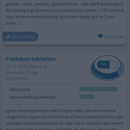
gevoel, moe, zweten ,geen eetlust.. wie heeft ervaring of
dit zolang kan duren voor prednisolon werkt?? Of moet ik
naar andere reumatoloog want ben bang dat he
[lees
meer...]
0 reacties
geef mening
Prednison tabletten
16-11-2022 | Man | 76
prednison (5mg)
Spierreuma
Effectiviteit
Hoeveelheid bijwerkingen
spier reuma gekregen het begon met pijn en kromme
vingers bij slapen in rechterhand twee maanden erna pijn
in beide bovenbenen kon ze niet meer optillen een week
erna veel pijn in beide schouders en nek kon deze niet