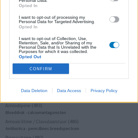
Depressie - antidepressiva SSRI
Personal Data.
Opted In
Amoxicilline (646)
Antibiotica - penicillines breedspectrum
I want to opt-out of processing my
Personal Data for Targeted Advertising.
Wellbutrin XR (646)
Opted In
Verslavingsziekten
I want to opt-out of Collection, Use,
Metformine (620)
Retention, Sale, and/or Sharing of my
Personal Data that Is Unrelated with the
Diabetes (suikerziekte) - orale middelen
Purposes for which it was collected.
Implanon (hormoonimplantaat) (584)
Opted Out
Anticonceptie - overig
CONFIRM
Lexapro (509)
Depressie - antidepressiva SSRI
Concerta (503)
Data Deletion
Data Access
Privacy Policy
ADHD - psychostimulantia
Amlodipine (493)
Bloeddruk - calciumantagonisten
Amoxicilline / Clavulaanzuur (486)
Antibiotica - penicillines breedspectrum
Roaccutane (480)