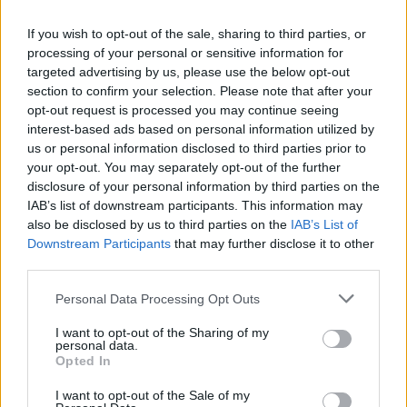
Metoprolol (817)
Bloeddruk - betablokkers
If you wish to opt-out of the sale, sharing to third parties, or
processing of your personal or sensitive information for
Lyrica (795)
targeted advertising by us, please use the below opt-out
Epilepsie
section to confirm your selection. Please note that after your
Furabid (735)
opt-out request is processed you may continue seeing
Antibiotica - urineweginfectie
interest-based ads based on personal information utilized by
Mirtazapine (731)
us or personal information disclosed to third parties prior to
your opt-out. You may separately opt-out of the further
Depressie - antidepressiva overig
disclosure of your personal information by third parties on the
Amitriptyline (699)
IAB’s list of downstream participants. This information may
Depressie - antidepressiva TCA
also be disclosed by us to third parties on the
IAB’s List of
Efexor (665)
Downstream Participants
that may further disclose it to other
third parties.
Depressie - antidepressiva overig
Ethinylestradiol / Levonorgestrel (656)
Personal Data Processing Opt Outs
Anticonceptie - eenfase
I want to opt-out of the Sharing of my
Seroquel (647)
personal data.
Psychose / schizofrenie - antipsychotica
Opted In
Escitalopram (647)
I want to opt-out of the Sale of my