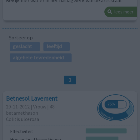
Bekijk hier wat er in het naslagwerk van de arts staat
lees meer
Sorteer op
geslacht
leeftijd
algehele tevredenheid
1
Betnesol Lavement
29-11-2012 | Vrouw | 48
betamethason
Colitis ulcerosa
Effectiviteit
Hoeveelheid bijwerkingen