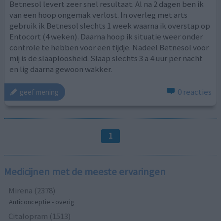
Betnesol levert zeer snel resultaat. Al na 2 dagen ben ik
van een hoop ongemak verlost. In overleg met arts
gebruik ik Betnesol slechts 1 week waarna ik overstap op
Entocort (4 weken). Daarna hoop ik situatie weer onder
controle te hebben voor een tijdje. Nadeel Betnesol voor
mij is de slaaploosheid. Slaap slechts 3 a 4 uur per nacht
en lig daarna gewoon wakker.
0 reacties
geef mening
1
Medicijnen met de meeste ervaringen
Mirena (2378)
Anticonceptie - overig
Citalopram (1513)