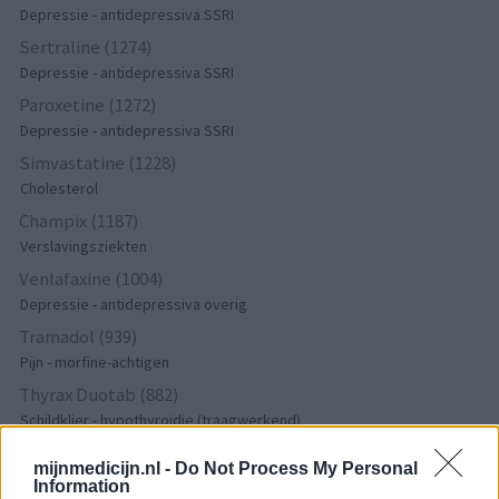
Depressie - antidepressiva SSRI
Sertraline (1274)
Depressie - antidepressiva SSRI
Paroxetine (1272)
Depressie - antidepressiva SSRI
Simvastatine (1228)
Cholesterol
Champix (1187)
Verslavingsziekten
Venlafaxine (1004)
Depressie - antidepressiva overig
Tramadol (939)
Pijn - morfine-achtigen
Thyrax Duotab (882)
Schildklier - hypothyroidie (traagwerkend)
Omeprazol (848)
mijnmedicijn.nl -
Do Not Process My Personal
Maagzuur - protonpompremmers
Information