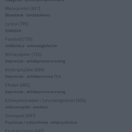
Metoprolol (817)
Bloeddruk - betablokkers
Lyrica (795)
Epilepsie
Furabid (735)
Antibiotica - urineweginfectie
Mirtazapine (731)
Depressie - antidepressiva overig
Amitriptyline (699)
Depressie - antidepressiva TCA
Efexor (665)
Depressie - antidepressiva overig
Ethinylestradiol / Levonorgestrel (656)
Anticonceptie - eenfase
Seroquel (647)
Psychose / schizofrenie - antipsychotica
Escitalopram (647)