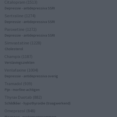
Citalopram (1513)
Depressie - antidepressiva SSRI
Sertraline (1274)
Depressie - antidepressiva SSRI
Paroxetine (1272)
Depressie - antidepressiva SSRI
Simvastatine (1228)
Cholesterol
Champix (1187)
Verslavingsziekten
Venlafaxine (1004)
Depressie - antidepressiva overig
Tramadol (939)
Pijn - morfine-achtigen
Thyrax Duotab (882)
Schildklier - hypothyroidie (traagwerkend)
Omeprazol (848)
Maagzuur - protonpompremmers