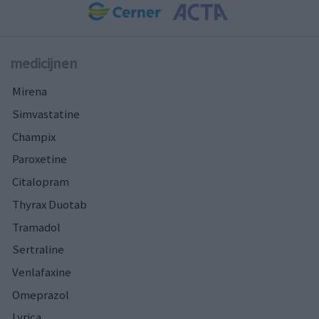
medicijnen
Mirena
Simvastatine
Champix
Paroxetine
Citalopram
Thyrax Duotab
Tramadol
Sertraline
Venlafaxine
Omeprazol
Lyrica