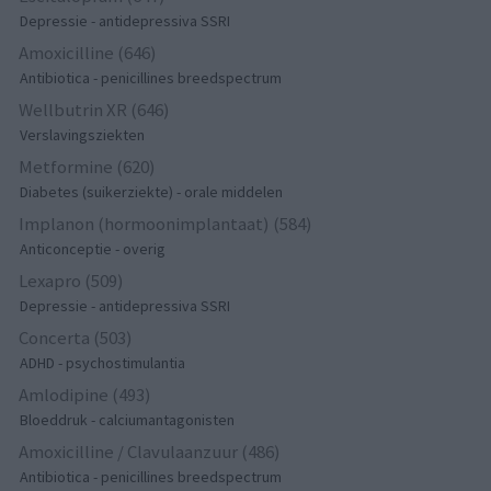
Depressie - antidepressiva SSRI
Amoxicilline (646)
Antibiotica - penicillines breedspectrum
Wellbutrin XR (646)
Verslavingsziekten
Metformine (620)
Diabetes (suikerziekte) - orale middelen
Implanon (hormoonimplantaat) (584)
Anticonceptie - overig
Lexapro (509)
Depressie - antidepressiva SSRI
Concerta (503)
ADHD - psychostimulantia
Amlodipine (493)
Bloeddruk - calciumantagonisten
Amoxicilline / Clavulaanzuur (486)
Antibiotica - penicillines breedspectrum