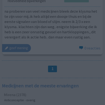
Hoeveelheid bijwerkingen
na proberen van veel medicijnen bleek deze klysma het
te zijn voor mij..ik heb altijd een doosje thuis en bij de
eerste signalen van bloed of slijm. neem ik 2/3 x een
klysma.. klachten zijn dan weg.. enigste bijwerking die ik
heb is een zeer onrustig gevoel en hartkloppingen., dit
verergert als ik actie heb.. dan maar even rustig aan..
0 reacties
geef mening
1
Medicijnen met de meeste ervaringen
Mirena (2378)
Anticonceptie - overig