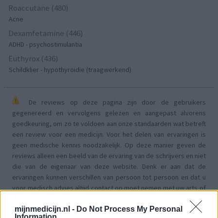
Roaccutane (480)
Acne
Dexamfetamine (446)
ADHD - psychostimulantia
Euthyrox (436)
Schildklier - hypothyroidie (traagwerkend)
De reviews op deze pagina zijn door de gebruikers
gegenereerd en vervolgens gelezen en aangepast alvorens
goedkeuring, om zo te voldoen aan onze standaarden wat betreft
een review voor een medicijn. Voor het delen van ervaringen is
geen medische kennis noodzakelijk. Op deze manier geven de
reviews alleen een beeld van de ervaring van de schrijvers en niet
die van de eigenaar van deze website. Denk er aan dat de
ervaringen kunnen verschillen van persoon tot persoon en dat u
voor medisch advies altijd contact op moet nemen met uw arts of
apotheker.
mijnmedicijn.nl -
Do Not Process My Personal
Information