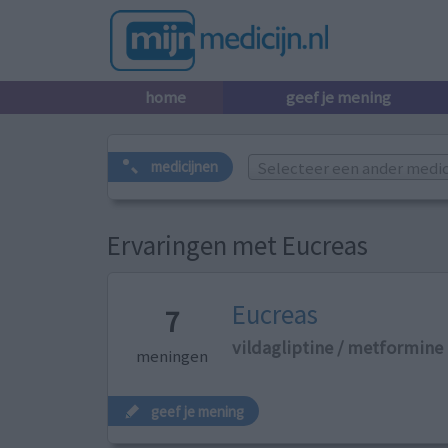
home
geef je mening
Selecteer een ander medicij
medicijnen
Ervaringen met Eucreas
Eucreas
7
vildagliptine / metformine
meningen
geef je mening