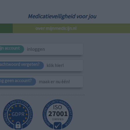
Medicatieveiligheid voor jou
over mijnmedicijn.nl
ijn account
inloggen
achtwoord vergeten?
klik hier!
og geen account?
maak er nu één!