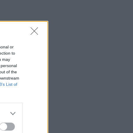
sonal or
ection to
ou may
 personal
out of the
 downstream
B’s List of