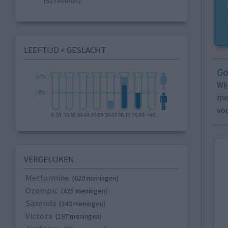
(52 reviews)
LEEFTIJD + GESLACHT
Go
Wi
med
vo
VERGELIJKEN
Metformine
(620 meningen)
Ozempic
(425 meningen)
Saxenda
(240 meningen)
Victoza
(197 meningen)