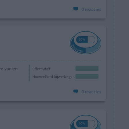
0 reacties
ee van en
Effectiviteit
Hoeveelheid bijwerkingen
0 reacties