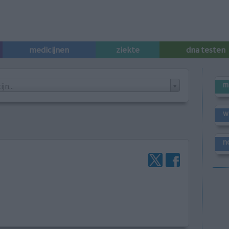
medicijnen
ziekte
dna testen
m
n...
w
n