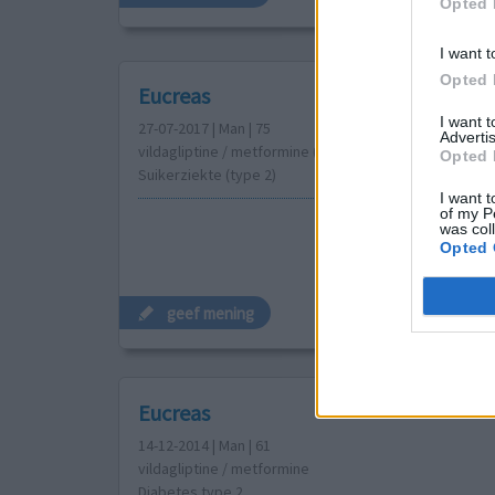
Opted 
I want t
Opted 
Eucreas
I want 
27-07-2017 | Man | 75
Advertis
vildagliptine / metformine (50/850mg)
Opted 
Suikerziekte (type 2)
I want t
of my P
was col
Opted 
geef mening
Eucreas
14-12-2014 | Man | 61
vildagliptine / metformine
Diabetes type 2