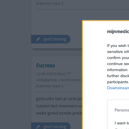
Diabetes type 2
mijnmedici
geef mening
If you wish 
sensitive in
confirm you
continue se
Eucreas
information 
12-08-2019 | Man | 77
further disc
vildagliptine / metformine (50/1000mg)
participants
Diabetes type 2
Downstream 
gebruikt het al vele jaren bevalt me goed ik 
tussen het innemen van de 2 tabletten dat is 
Persona
wekt goed zonde problemen
I want t
geef mening