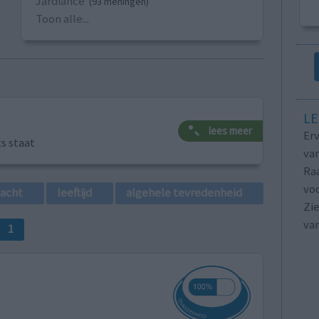
Jardiance
(93 meningen)
Toon alle...
LE
lees meer
Erv
ts staat
van
Raa
voo
lacht
leeftijd
algehele tevredenheid
Zie
va
1