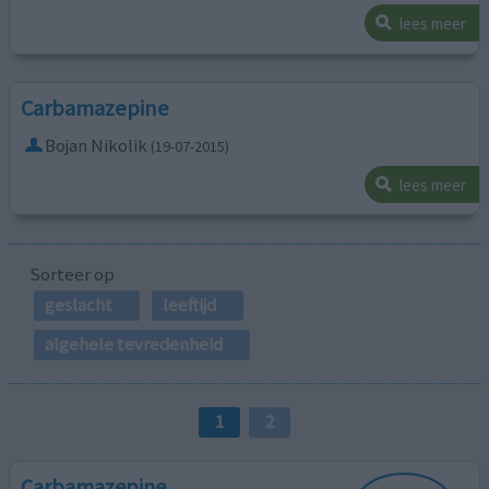
lees meer
Carbamazepine
Bojan Nikolik
(19-07-2015)
lees meer
Sorteer op
geslacht
leeftijd
algehele tevredenheid
1
2
Carbamazepine