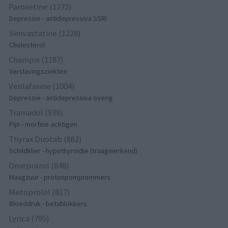
Paroxetine (1272)
Depressie - antidepressiva SSRI
Simvastatine (1228)
Cholesterol
Champix (1187)
Verslavingsziekten
Venlafaxine (1004)
Depressie - antidepressiva overig
Tramadol (939)
Pijn - morfine-achtigen
Thyrax Duotab (882)
Schildklier - hypothyroidie (traagwerkend)
Omeprazol (848)
Maagzuur - protonpompremmers
Metoprolol (817)
Bloeddruk - betablokkers
Lyrica (795)