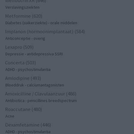
Wellbutrin XR (646)
Verslavingsziekten
Metformine (620)
Diabetes (suikerziekte) - orale middelen
Implanon (hormoonimplantaat) (584)
Anticonceptie - overig
Lexapro (509)
Depressie - antidepressiva SSRI
Concerta (503)
ADHD - psychostimulantia
Amlodipine (493)
Bloeddruk - calciumantagonisten
Amoxicilline / Clavulaanzuur (486)
Antibiotica - penicillines breedspectrum
Roaccutane (480)
Acne
Dexamfetamine (446)
ADHD - psychostimulantia