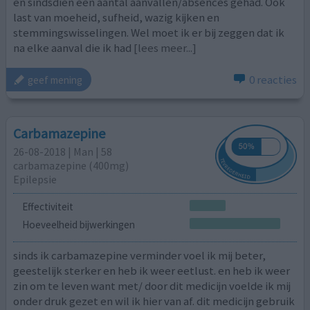
en sindsdien een aantal aanvallen/absences gehad. Ook
last van moeheid, sufheid, wazig kijken en
stemmingswisselingen. Wel moet ik er bij zeggen dat ik
na elke aanval die ik had
[lees meer...]
0 reacties
geef mening
Carbamazepine
26-08-2018 | Man | 58
carbamazepine (400mg)
Epilepsie
Effectiviteit
Hoeveelheid bijwerkingen
sinds ik carbamazepine verminder voel ik mij beter,
geestelijk sterker en heb ik weer eetlust. en heb ik weer
zin om te leven want met/ door dit medicijn voelde ik mij
onder druk gezet en wil ik hier van af. dit medicijn gebruik