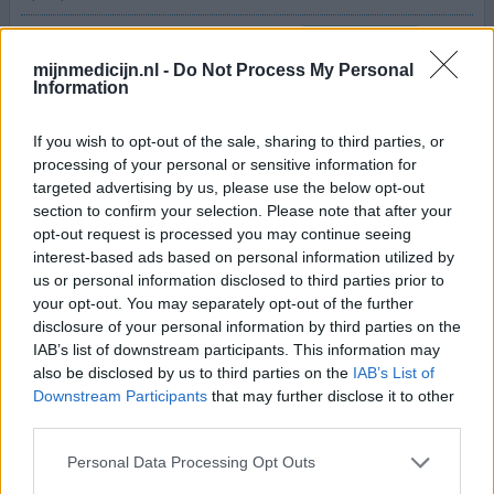
Effectiviteit
Hoeveelheid bijwerkingen
mijnmedicijn.nl -
Do Not Process My Personal
Information
Ik ben begonnen met deze medicijn 25 jr geleden en even
overgestapt naar lamboligine of zoiets. Dat viel zo
If you wish to opt-out of the sale, sharing to third parties, or
verkeerd en ben weer terug gegaan naar carbazipine.
processing of your personal or sensitive information for
Geen bijwerking oi.
targeted advertising by us, please use the below opt-out
section to confirm your selection. Please note that after your
opt-out request is processed you may continue seeing
0 reacties
geef mening
interest-based ads based on personal information utilized by
us or personal information disclosed to third parties prior to
your opt-out. You may separately opt-out of the further
Carbamazepine
disclosure of your personal information by third parties on the
IAB’s list of downstream participants. This information may
19-11-2019 | Man | 58
carbamazepine (400mg)
also be disclosed by us to third parties on the
IAB’s List of
Epilepsie
Downstream Participants
that may further disclose it to other
third parties.
Effectiviteit
Personal Data Processing Opt Outs
Hoeveelheid bijwerkingen