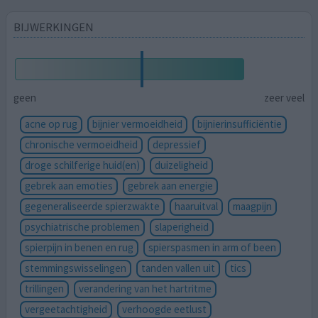
BIJWERKINGEN
geen
zeer veel
acne op rug
bijnier vermoeidheid
bijnierinsufficiëntie
chronische vermoeidheid
depressief
droge schilferige huid(en)
duizeligheid
gebrek aan emoties
gebrek aan energie
gegeneraliseerde spierzwakte
haaruitval
maagpijn
psychiatrische problemen
slaperigheid
spierpijn in benen en rug
spierspasmen in arm of been
stemmingswisselingen
tanden vallen uit
tics
trillingen
verandering van het hartritme
vergeetachtigheid
verhoogde eetlust