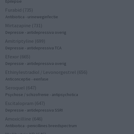
Epilepsie
Furabid (735)
Antibiotica - urineweginfectie
Mirtazapine (731)
Depressie - antidepressiva overig
Amitriptyline (699)
Depressie - antidepressiva TCA
Efexor (665)
Depressie - antidepressiva overig
Ethinylestradiol / Levonorgestrel (656)
Anticonceptie - eenfase
Seroquel (647)
Psychose / schizofrenie - antipsychotica
Escitalopram (647)
Depressie - antidepressiva SSRI
Amoxicilline (646)
Antibiotica - penicillines breedspectrum