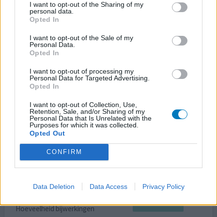
I want to opt-out of the Sharing of my
In het begin bijwerkingen als duizeligheid maar dat
personal data.
Opted In
verdween snel. In de loop van de tijd werden meer
deficienties ontdekt, vaak doordat de artsen nalatig
I want to opt-out of the Sale of my
waren om daar eerder op te lette. Zorg dat u regelmatig
Personal Data.
gecontroleerd wordt op alle bloedwaarden, u kunt niet
Opted In
afgaan op de artsen zelf. Schakel anders uw huisarts in.
I want to opt-out of processing my
Vraag ook om volledige informatie over alle
Personal Data for Targeted Advertising.
mogelijk
[lees meer...]
Opted In
I want to opt-out of Collection, Use,
0 reacties
geef mening
Retention, Sale, and/or Sharing of my
Personal Data that Is Unrelated with the
Purposes for which it was collected.
Opted Out
Carbamazepine
CONFIRM
23-10-2019 | Vrouw | 23
carbamazepine (200mg)
Epilepsie
Data Deletion
Data Access
Privacy Policy
Effectiviteit
Hoeveelheid bijwerkingen