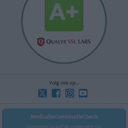
Volg ons op...
MedicatieCombinatieCheck
Controleer nu zelf de combinatie van