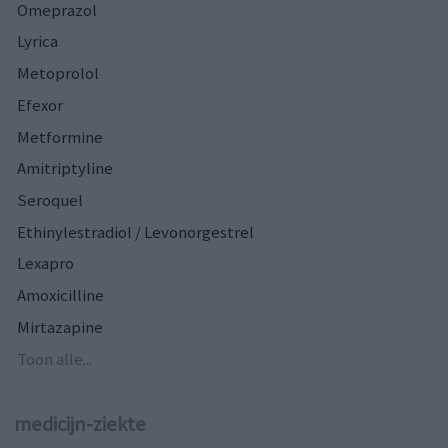
Omeprazol
Lyrica
Metoprolol
Efexor
Metformine
Amitriptyline
Seroquel
Ethinylestradiol / Levonorgestrel
Lexapro
Amoxicilline
Mirtazapine
Toon alle...
medicijn-ziekte