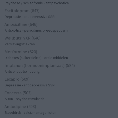
Psychose / schizofrenie - antipsychotica
Escitalopram (647)
Depressie - antidepressiva SSRI
Amoxicilline (646)
Antibiotica - penicillines breedspectrum
Wellbutrin XR (646)
Verslavingsziekten
Metformine (620)
Diabetes (suikerziekte) - orale middelen
Implanon (hormoonimplantaat) (584)
Anticonceptie - overig
Lexapro (509)
Depressie - antidepressiva SSRI
Concerta (503)
ADHD - psychostimulantia
Amlodipine (493)
Bloeddruk - calciumantagonisten