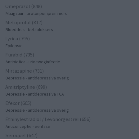
Omeprazol (848)
Maagzuur - protonpompremmers
Metoprolol (817)
Bloeddruk - betablokkers
Lyrica (795)
Epilepsie
Furabid (735)
Antibiotica - urineweginfectie
Mirtazapine (731)
Depressie - antidepressiva overig
Amitriptyline (699)
Depressie - antidepressiva TCA
Efexor (665)
Depressie - antidepressiva overig
Ethinylestradiol / Levonorgestrel (656)
Anticonceptie - eenfase
Seroquel (647)