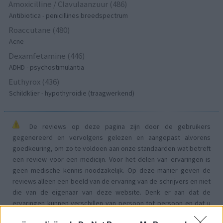
Amoxicilline / Clavulaanzuur (486)
Antibiotica - penicillines breedspectrum
Roaccutane (480)
Acne
Dexamfetamine (446)
ADHD - psychostimulantia
Euthyrox (436)
Schildklier - hypothyroidie (traagwerkend)
De reviews op deze pagina zijn door de gebruikers
gegenereerd en vervolgens gelezen en aangepast alvorens
goedkeuring, om zo te voldoen aan onze standaarden wat betreft
een review voor een medicijn. Voor het delen van ervaringen is
geen medische kennis noodzakelijk. Op deze manier geven de
reviews alleen een beeld van de ervaring van de schrijvers en niet
die van de eigenaar van deze website. Denk er aan dat de
ervaringen kunnen verschillen van persoon tot persoon en dat u
voor medisch advies altijd contact op moet nemen met uw arts of