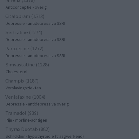
Mirena (2378)
Anticonceptie - overig
Citalopram (1513)
Depressie - antidepressiva SSRI
Sertraline (1274)
Depressie - antidepressiva SSRI
Paroxetine (1272)
Depressie - antidepressiva SSRI
Simvastatine (1228)
Cholesterol
Champix (1187)
Verslavingsziekten
Venlafaxine (1004)
Depressie - antidepressiva overig
Tramadol (939)
Pijn - morfine-achtigen
Thyrax Duotab (882)
Schildklier - hypothyroidie (traagwerkend)