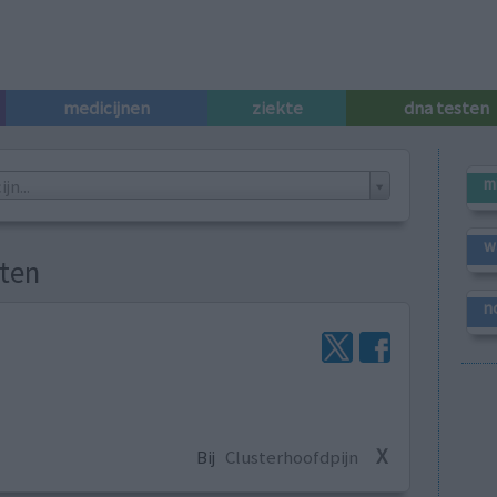
medicijnen
ziekte
dna testen
m
n...
w
tten
n
X
Bij
Clusterhoofdpijn