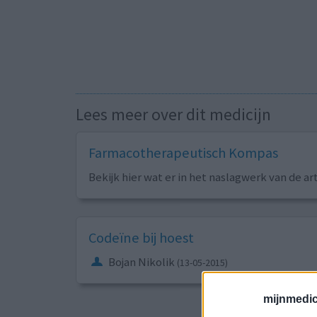
Lees meer over dit medicijn
Farmacotherapeutisch Kompas
Bekijk hier wat er in het naslagwerk van de ar
Codeïne bij hoest
Bojan Nikolik
(13-05-2015)
mijnmedici
Sorteer op
ges