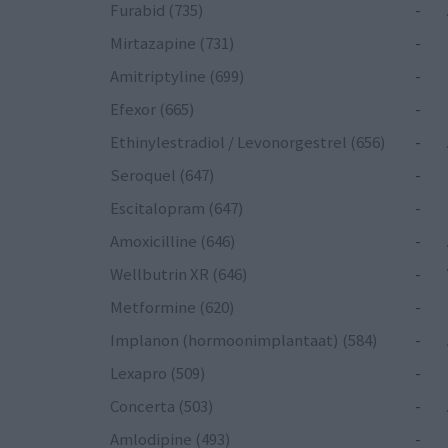
Furabid (735)
-
Mirtazapine (731)
-
Amitriptyline (699)
-
Efexor (665)
-
Ethinylestradiol / Levonorgestrel (656)
-
Seroquel (647)
-
Escitalopram (647)
-
Amoxicilline (646)
-
Wellbutrin XR (646)
-
Metformine (620)
-
Implanon (hormoonimplantaat) (584)
-
Lexapro (509)
-
Concerta (503)
-
Amlodipine (493)
-