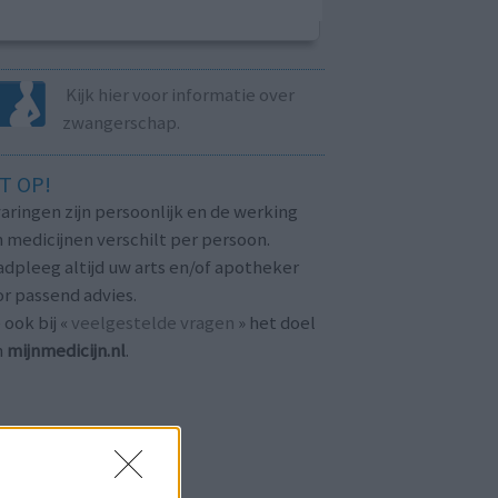
Kijk hier voor informatie over
zwangerschap.
T OP!
aringen zijn persoonlijk en de werking
 medicijnen verschilt per persoon.
dpleeg altijd uw arts en/of apotheker
r passend advies.
 ook bij «
veelgestelde vragen
» het doel
n
mijnmedicijn.nl
.