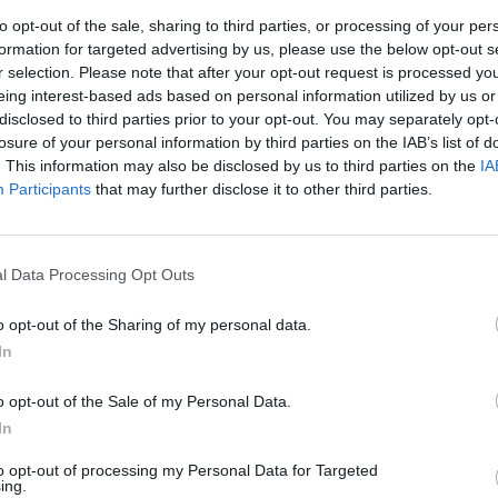
to opt-out of the sale, sharing to third parties, or processing of your per
1
formation for targeted advertising by us, please use the below opt-out s
r selection. Please note that after your opt-out request is processed y
eing interest-based ads based on personal information utilized by us or
disclosed to third parties prior to your opt-out. You may separately opt-
losure of your personal information by third parties on the IAB’s list of
. This information may also be disclosed by us to third parties on the
IA
Participants
that may further disclose it to other third parties.
ook
Effectiviteit
 krijgt,
l Data Processing Opt Outs
Hoeveelheid bijwerkingen
, i.v.m. 'n
o opt-out of the Sharing of my personal data.
In
0 reacties
o opt-out of the Sale of my Personal Data.
In
1
to opt-out of processing my Personal Data for Targeted
ing.