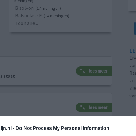
meningen)
Bisolvon
(17 meningen)
Balsoclase E
(14 meningen)
Toon alle...
LE
Erv
van
lees meer
Raa
ts staat
voo
Zie
va
lees meer
jn.nl -
Do Not Process My Personal Information
lacht
leeftijd
algehele tevredenheid