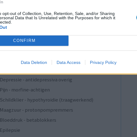
In
o opt-out of Collection, Use, Retention, Sale, and/or Sharing
ersonal Data that Is Unrelated with the Purposes for which it
Anticonceptie - overig
lected.
Out
Depressie - antidepressiva SSRI
Depressie - antidepressiva SSRI
CONFIRM
Depressie - antidepressiva SSRI
Cholesterol
Data Deletion
Data Access
Privacy Policy
Verslavingsziekten
Depressie - antidepressiva overig
Pijn - morfine-achtigen
Schildklier - hypothyroidie (traagwerkend)
Maagzuur - protonpompremmers
Bloeddruk - betablokkers
Epilepsie