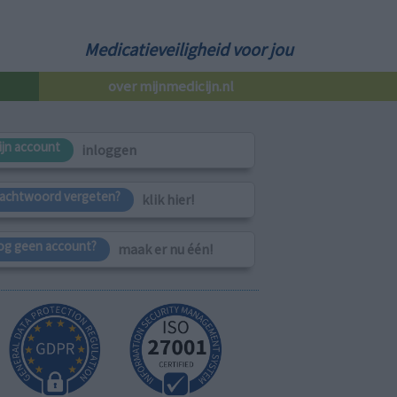
Medicatieveiligheid voor jou
over mijnmedicijn.nl
ijn account
inloggen
achtwoord vergeten?
klik hier!
og geen account?
maak er nu één!