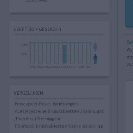
(52 reviews)
LEEFTIJD + GESLACHT
Go
Wi
med
vo
VERGELIJKEN
Noscapect Roter
(58 meningen)
Acetylcysteine Bruistabletten / Granulaat
/Poeders
(25 meningen)
Fluimucil bruistabletten/capsules etc
(19