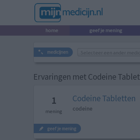
home
geef je mening
Selecteer een ander medicij
medicijnen
Ervaringen met Codeine Table
Codeine Tabletten
1
codeine
mening
geef je mening