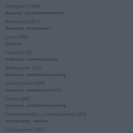
Omeprazol (848)
Maagzuur - protonpompremmers
Metoprolol (817)
Bloeddruk - betablokkers
Lyrica (795)
Epilepsie
Furabid (735)
Antibiotica - urineweginfectie
Mirtazapine (731)
Depressie - antidepressiva overig
Amitriptyline (699)
Depressie - antidepressiva TCA
Efexor (665)
Depressie - antidepressiva overig
Ethinylestradiol / Levonorgestrel (656)
Anticonceptie - eenfase
Escitalopram (647)