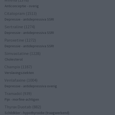
Mirena (2378)
Anticonceptie - overig
Citalopram (1513)
Depressie - antidepressiva SSRI
Sertraline (1274)
Depressie - antidepressiva SSRI
Paroxetine (1272)
Depressie - antidepressiva SSRI
Simvastatine (1228)
Cholesterol
Champix (1187)
Verslavingsziekten
Venlafaxine (1004)
Depressie - antidepressiva overig
Tramadol (939)
Pijn - morfine-achtigen
Thyrax Duotab (882)
Schildklier - hypothyroidie (traagwerkend)