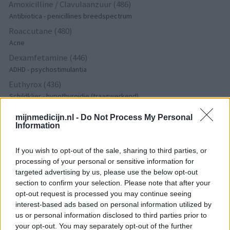
Amoxicilline / Clavulaanzuur (486)
Antibiotica - penicillines breedspectrum
Roaccutane (480)
Acne
Dexamfetamine (446)
ADHD - psychostimulantia
Euthyrox (436)
Schildklier - hypothyroidie (traagwerkend)
mijnmedicijn.nl -
Do Not Process My Personal
Information
De reviews op deze pagina zijn door de gebruikers
gegenereerd en vervolgens gelezen en aangepast alvorens
If you wish to opt-out of the sale, sharing to third parties, or
goedkeuring, om zo te voldoen aan onze standaarden wat betreft
processing of your personal or sensitive information for
een review voor een medicijn. Voor het delen van ervaringen is
targeted advertising by us, please use the below opt-out
geen medische kennis noodzakelijk. Op deze manier geven de
section to confirm your selection. Please note that after your
reviews alleen een beeld van de ervaring van de schrijvers en niet
opt-out request is processed you may continue seeing
die van de eigenaar van deze website. Denk er aan dat de
interest-based ads based on personal information utilized by
ervaringen kunnen verschillen van persoon tot persoon en dat u
us or personal information disclosed to third parties prior to
voor medisch advies altijd contact op moet nemen met uw arts of
your opt-out. You may separately opt-out of the further