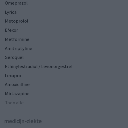
Omeprazol
Lyrica
Metoprolol
Efexor
Metformine
Amitriptyline
Seroquel
Ethinylestradiol / Levonorgestrel
Lexapro
Amoxicilline
Mirtazapine
Toon alle...
medicijn-ziekte