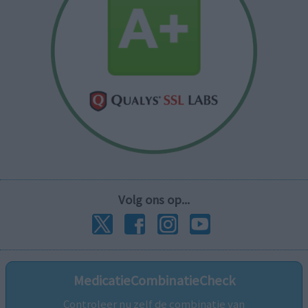
Volg ons op...
MedicatieCombinatieCheck
Controleer nu zelf de combinatie van