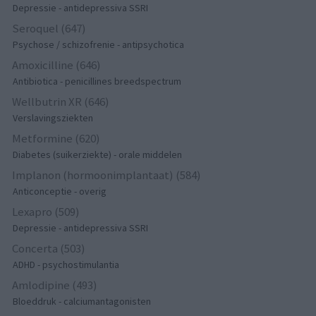
Depressie - antidepressiva SSRI
Seroquel (647)
Psychose / schizofrenie - antipsychotica
Amoxicilline (646)
Antibiotica - penicillines breedspectrum
Wellbutrin XR (646)
Verslavingsziekten
Metformine (620)
Diabetes (suikerziekte) - orale middelen
Implanon (hormoonimplantaat) (584)
Anticonceptie - overig
Lexapro (509)
Depressie - antidepressiva SSRI
Concerta (503)
ADHD - psychostimulantia
Amlodipine (493)
Bloeddruk - calciumantagonisten