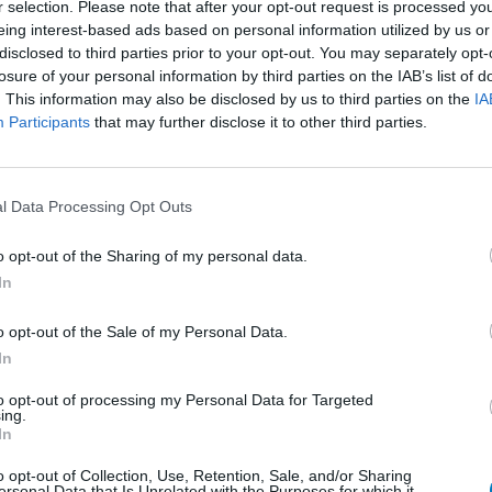
upilumab,
r selection. Please note that after your opt-out request is processed y
Effectiviteit
eing interest-based ads based on personal information utilized by us or
et gewenste
Hoeveelheid bijwerkingen
disclosed to third parties prior to your opt-out. You may separately opt-
het toch
Bijwerkingen
losure of your personal information by third parties on the IAB’s list of
ke traject
. This information may also be disclosed by us to third parties on the
IA
misselijkheid
hoofdpijn
Participants
that may further disclose it to other third parties.
herhaaldelijk overgeven
s. Na een
de gezond
vermoeidheid
acne
l Data Processing Opt Outs
0 reacties
o opt-out of the Sharing of my personal data.
In
1
o opt-out of the Sale of my Personal Data.
In
to opt-out of processing my Personal Data for Targeted
ing.
Anticonceptie - overig
In
Depressie - antidepressiva SSRI
o opt-out of Collection, Use, Retention, Sale, and/or Sharing
ersonal Data that Is Unrelated with the Purposes for which it