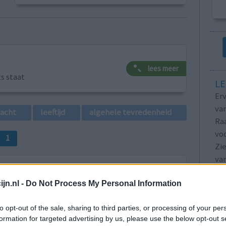
lees meer
ts staat
LE
Erv
van
lacht
leeftijd
algehele tevredenheid
Raa
voo
1
Zie
va
jn.nl -
Do Not Process My Personal Information
to opt-out of the sale, sharing to third parties, or processing of your per
formation for targeted advertising by us, please use the below opt-out s