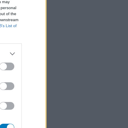
ou may
 personal
out of the
 downstream
B’s List of