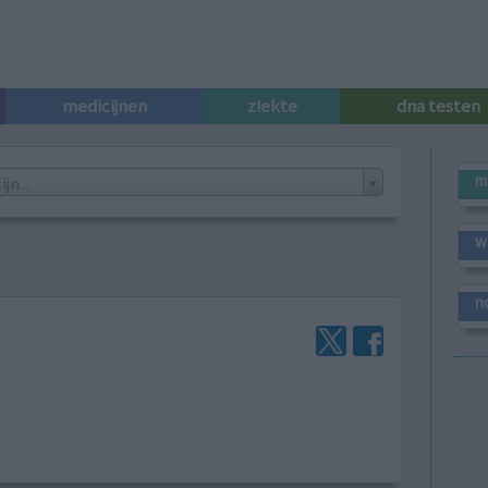
medicijnen
ziekte
dna testen
m
n...
w
n