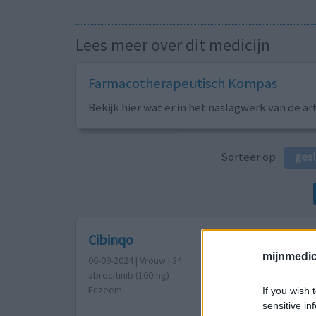
Lees meer over dit medicijn
Farmacotherapeutisch Kompas
Bekijk hier wat er in het naslagwerk van de ar
Sorteer op
ges
Cibinqo
mijnmedici
06-09-2024 | Vrouw | 34
abrocitinib (100mg)
Eczeem
If you wish 
sensitive in