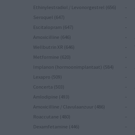
Ethinylestradiol / Levonorgestrel (656)
-
Seroquel (647)
-
Escitalopram (647)
-
Amoxicilline (646)
-
Wellbutrin XR (646)
-
Metformine (620)
-
Implanon (hormoonimplantaat) (584)
-
Lexapro (509)
-
Concerta (503)
-
Amlodipine (493)
-
Amoxicilline / Clavulaanzuur (486)
-
Roaccutane (480)
-
Dexamfetamine (446)
-