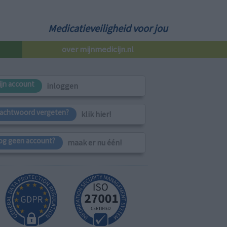
Medicatieveiligheid voor jou
over mijnmedicijn.nl
ijn account
inloggen
achtwoord vergeten?
klik hier!
og geen account?
maak er nu één!