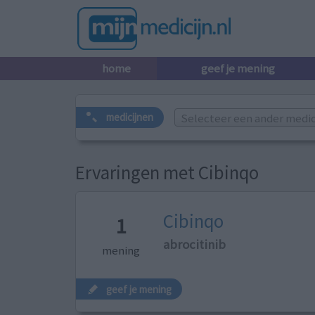
home
geef je mening
Selecteer een ander medicij
medicijnen
Ervaringen met Cibinqo
Cibinqo
1
abrocitinib
mening
geef je mening