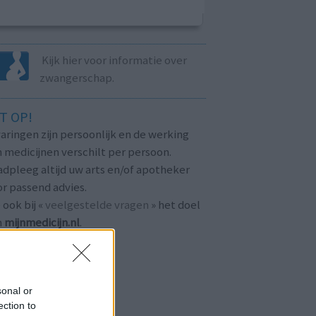
Kijk hier voor informatie over
zwangerschap.
T OP!
aringen zijn persoonlijk en de werking
 medicijnen verschilt per persoon.
dpleeg altijd uw arts en/of apotheker
r passend advies.
 ook bij «
veelgestelde vragen
» het doel
n
mijnmedicijn.nl
.
sonal or
ection to