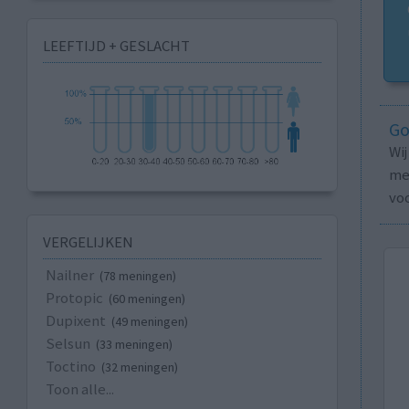
LEEFTIJD + GESLACHT
Go
Wi
med
vo
VERGELIJKEN
Nailner
(78 meningen)
Protopic
(60 meningen)
Dupixent
(49 meningen)
Selsun
(33 meningen)
Toctino
(32 meningen)
Toon alle...