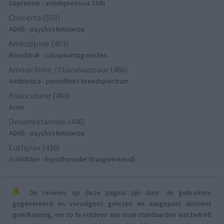
Depressie - antidepressiva SSRI
Concerta (503)
ADHD - psychostimulantia
Amlodipine (493)
Bloeddruk - calciumantagonisten
Amoxicilline / Clavulaanzuur (486)
Antibiotica - penicillines breedspectrum
Roaccutane (480)
Acne
Dexamfetamine (446)
ADHD - psychostimulantia
Euthyrox (436)
Schildklier - hypothyroidie (traagwerkend)
De reviews op deze pagina zijn door de gebruikers
gegenereerd en vervolgens gelezen en aangepast alvorens
goedkeuring, om zo te voldoen aan onze standaarden wat betreft