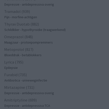
Depressie - antidepressiva overig
Tramadol (939)
Pijn - morfine-achtigen
Thyrax Duotab (882)
Schildklier - hypothyroidie (traagwerkend)
Omeprazol (848)
Maagzuur - protonpompremmers
Metoprolol (817)
Bloeddruk - betablokkers
Lyrica (795)
Epilepsie
Furabid (735)
Antibiotica - urineweginfectie
Mirtazapine (731)
Depressie - antidepressiva overig
Amitriptyline (699)
Depressie - antidepressiva TCA