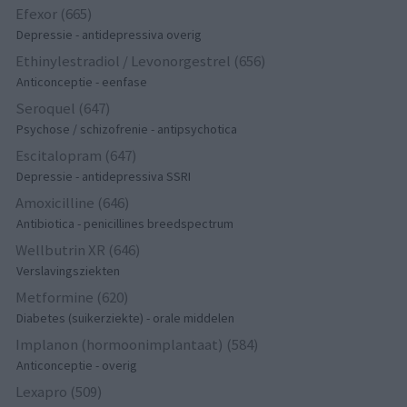
Efexor (665)
Depressie - antidepressiva overig
Ethinylestradiol / Levonorgestrel (656)
Anticonceptie - eenfase
Seroquel (647)
Psychose / schizofrenie - antipsychotica
Escitalopram (647)
Depressie - antidepressiva SSRI
Amoxicilline (646)
Antibiotica - penicillines breedspectrum
Wellbutrin XR (646)
Verslavingsziekten
Metformine (620)
Diabetes (suikerziekte) - orale middelen
Implanon (hormoonimplantaat) (584)
Anticonceptie - overig
Lexapro (509)