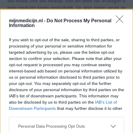
een review voor een medicijn. Voor het delen van ervaringen is
geen medische kennis noodzakelijk. Op deze manier geven de
reviews alleen een beeld van de ervaring van de schrijvers en niet
die van de eigenaar van deze website. Denk er aan dat de
mijnmedicijn.nl -
Do Not Process My Personal
Information
ervaringen kunnen verschillen van persoon tot persoon en dat u
voor medisch advies altijd contact op moet nemen met uw arts of
If you wish to opt-out of the sale, sharing to third parties, or
apotheker.
processing of your personal or sensitive information for
targeted advertising by us, please use the below opt-out
section to confirm your selection. Please note that after your
opt-out request is processed you may continue seeing
interest-based ads based on personal information utilized by
us or personal information disclosed to third parties prior to
your opt-out. You may separately opt-out of the further
disclosure of your personal information by third parties on the
IAB’s list of downstream participants. This information may
also be disclosed by us to third parties on the
IAB’s List of
Downstream Participants
that may further disclose it to other
third parties.
Personal Data Processing Opt Outs