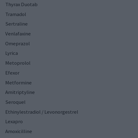
Thyrax Duotab
Tramadol
Sertraline
Venlafaxine
Omeprazol
Lyrica
Metoprolol
Efexor
Metformine
Amitriptyline
Seroquel
Ethinylestradiol / Levonorgestrel
Lexapro
Amoxicilline