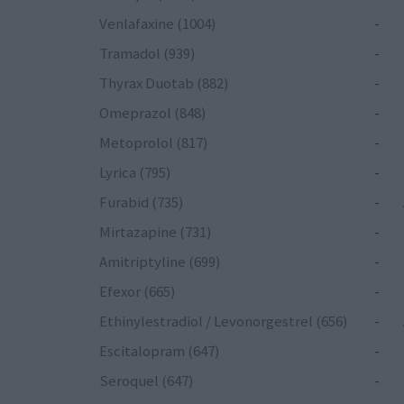
Venlafaxine (1004)
-
Tramadol (939)
-
Thyrax Duotab (882)
-
Omeprazol (848)
-
Metoprolol (817)
-
Lyrica (795)
-
Furabid (735)
-
Mirtazapine (731)
-
Amitriptyline (699)
-
Efexor (665)
-
Ethinylestradiol / Levonorgestrel (656)
-
Escitalopram (647)
-
Seroquel (647)
-