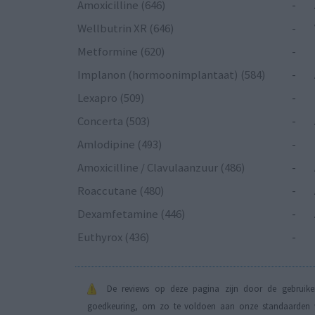
Amoxicilline (646)
-
Wellbutrin XR (646)
-
Metformine (620)
-
Implanon (hormoonimplantaat) (584)
-
Lexapro (509)
-
Concerta (503)
-
Amlodipine (493)
-
Amoxicilline / Clavulaanzuur (486)
-
Roaccutane (480)
-
Dexamfetamine (446)
-
Euthyrox (436)
-
De reviews op deze pagina zijn door de gebruiker
goedkeuring, om zo te voldoen aan onze standaarden wa