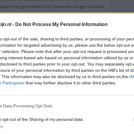
l patiënten gemiddeld vijf maanden langer kunnen
jn.nl -
Do Not Process My Personal Information
-2019)
naar artikel
to opt-out of the sale, sharing to third parties, or processing of your per
formation for targeted advertising by us, please use the below opt-out s
lacht
leeftijd
algehele tevredenheid
r selection. Please note that after your opt-out request is processed y
eing interest-based ads based on personal information utilized by us or
1
disclosed to third parties prior to your opt-out. You may separately opt-
losure of your personal information by third parties on the IAB’s list of
. This information may also be disclosed by us to third parties on the
IA
Participants
that may further disclose it to other third parties.
l Data Processing Opt Outs
angdurige)
Effectiviteit
o opt-out of the Sharing of my personal data.
de)
Hoeveelheid bijwerkingen
In
De dosis