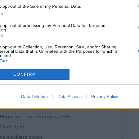
 tot nu de maximum dosis van 50 mg per dag,
o opt-out of the Sale of my Personal Data.
menteel zijn ze goed (zowel bloedcellen als
In
lees meer...]
to opt-out of processing my Personal Data for Targeted
ing.
0 reacties
In
o opt-out of Collection, Use, Retention, Sale, and/or Sharing
ersonal Data that Is Unrelated with the Purposes for which it
lected.
1
Out
CONFIRM
Anticonceptie - overig
Depressie - antidepressiva SSRI
Data Deletion
Data Access
Privacy Policy
Depressie - antidepressiva SSRI
Depressie - antidepressiva SSRI
Cholesterol
Verslavingsziekten