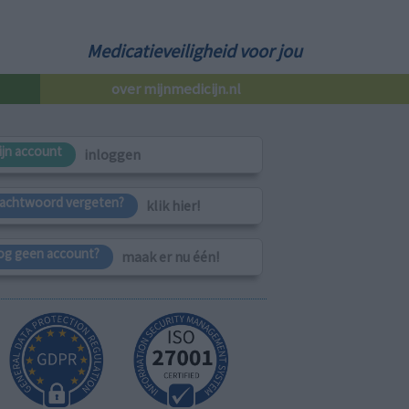
Medicatieveiligheid voor jou
over mijnmedicijn.nl
ijn account
inloggen
achtwoord vergeten?
klik hier!
og geen account?
maak er nu één!