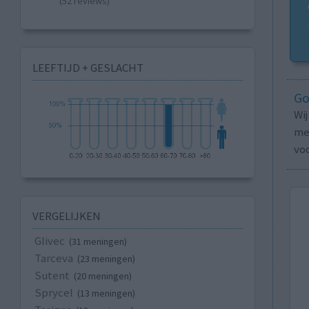
(52 reviews)
LEEFTIJD + GESLACHT
Go
Wi
med
vo
VERGELIJKEN
Glivec
(31 meningen)
Tarceva
(23 meningen)
Sutent
(20 meningen)
Sprycel
(13 meningen)