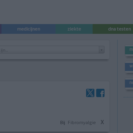
medicijnen
ziekte
dna testen
m
n...
w
n
X
Bij
Fibromyalgie