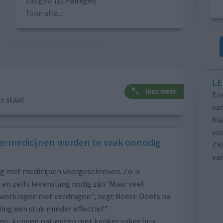
Tasigna
(12 meningen)
Toon alle...
LE
lees meer
Erv
ts staat
van
Raa
voo
rmedicijnen worden te vaak onnodig
Zie
va
ng met medicijnen voorgeschreven. Zo’n
en zelfs levenslang nodig zijn.“Maar veel
jwerkingen niet verdragen”, zegt Boers-Doets na
ng een stuk minder effectief.”
en, kunnen patiënten met kanker vaker hun