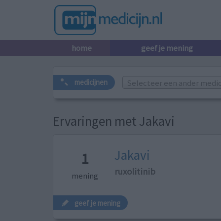
home
geef je mening
Selecteer een ander medicij
medicijnen
Ervaringen met Jakavi
Jakavi
1
ruxolitinib
mening
geef je mening