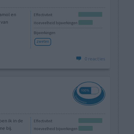
tamol en
Effectiviteit
 van
Hoeveelheid bijwerkingen
Bijwerkingen
zweten
0 reacties
oen ik in de
Effectiviteit
e bij.
Hoeveelheid bijwerkingen