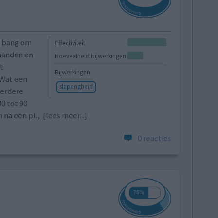
el bang om
Effectiviteit
maanden en
Hoeveelheid bijwerkingen
t
Bijwerkingen
 Wat een
slaperigheid
eerdere
30 tot 90
 na een pil,
[lees meer...]
0 reacties