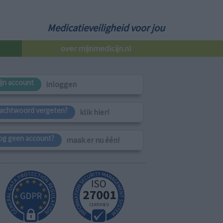
Medicatieveiligheid voor jou
over mijnmedicijn.nl
ijn account
inloggen
achtwoord vergeten?
klik hier!
og geen account?
maak er nu één!