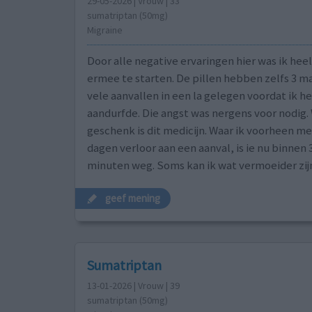
29-05-2026 | Vrouw | 33
sumatriptan (50mg)
Migraine
Door alle negative ervaringen hier was ik he
ermee te starten. De pillen hebben zelfs 3 
vele aanvallen in een la gelegen voordat ik he
aandurfde. Die angst was nergens voor nodig.
geschenk is dit medicijn. Waar ik voorheen m
dagen verloor aan een aanval, is ie nu binnen 
minuten weg. Soms kan ik wat vermoeider zijn
geef mening
Sumatriptan
13-01-2026 | Vrouw | 39
sumatriptan (50mg)