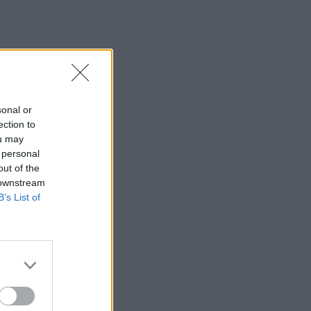
sonal or
ection to
ou may
 personal
out of the
 downstream
B’s List of