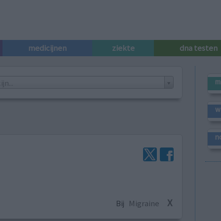
medicijnen
ziekte
dna testen
m
n...
w
n
X
Bij
Migraine