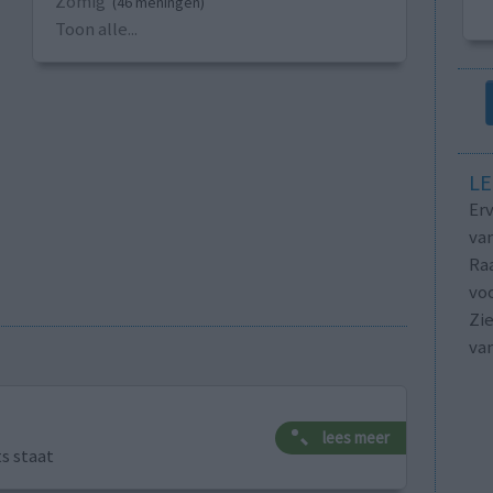
Zomig
(46 meningen)
Toon alle...
LE
Erv
van
Raa
voo
Zie
va
lees meer
ts staat