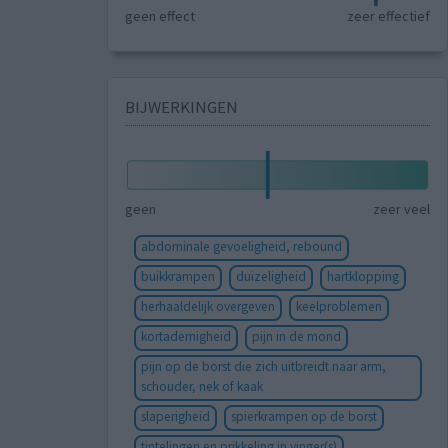
geen effect
zeer effectief
BIJWERKINGEN
geen
zeer veel
abdominale gevoeligheid, rebound
buikkrampen
duizeligheid
hartklopping
herhaaldelijk overgeven
keelproblemen
kortademigheid
pijn in de mond
pijn op de borst die zich uitbreidt naar arm,
schouder, nek of kaak
slaperigheid
spierkrampen op de borst
tintelingen en prikkeling in vinger(s)