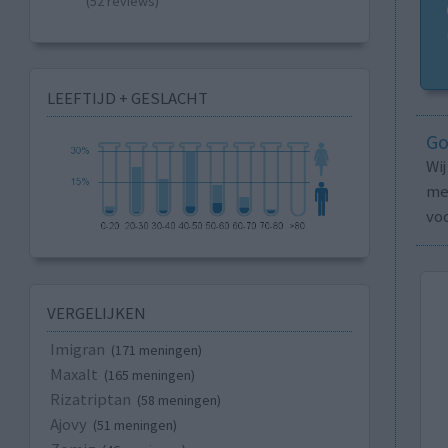
(52 reviews)
LEEFTIJD + GESLACHT
Go
Wi
med
vo
VERGELIJKEN
Imigran
(171 meningen)
Maxalt
(165 meningen)
Rizatriptan
(58 meningen)
Ajovy
(51 meningen)