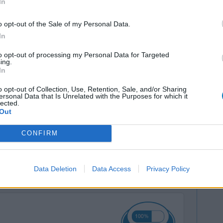
In
o opt-out of the Sale of my Personal Data.
In
to opt-out of processing my Personal Data for Targeted
ing.
gesteldheid,
Effectiviteit
In
chreven
Hoeveelheid bijwerkingen
jwerkingen.
o opt-out of Collection, Use, Retention, Sale, and/or Sharing
Bijwerkingen
ersonal Data that Is Unrelated with the Purposes for which it
lijk de
lected.
hartklopping
versuft
Out
n beetje
omdat ik
CONFIRM
rain
[lees meer...]
0 reacties
Data Deletion
Data Access
Privacy Policy