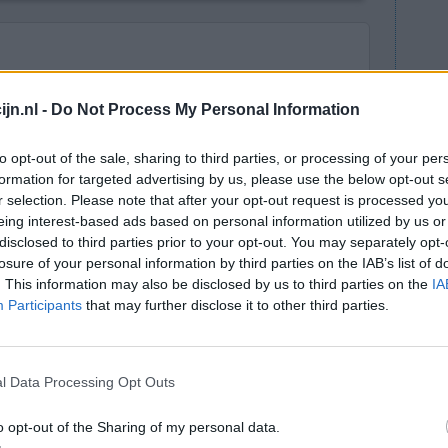
sche aandoening met een complexe achtergond.
zijn op de medicijnen die worden gebruikt tegen
jn.nl -
Do Not Process My Personal Information
 van bijwerkingen zijn veel voorkomende
to opt-out of the sale, sharing to third parties, or processing of your per
formation for targeted advertising by us, please use the below opt-out s
ndoening een belangrijke en complexe genetische
r selection. Please note that after your opt-out request is processed y
 behandeling met medicijnen, met name op
eing interest-based ads based on personal information utilized by us or
seert). Farmacogenetica kunnen helpen.
disclosed to third parties prior to your opt-out. You may separately opt-
losure of your personal information by third parties on the IAB’s list of
Meer uitleg over Farmacogenetica
. This information may also be disclosed by us to third parties on the
IA
Participants
that may further disclose it to other third parties.
lacht
leeftijd
algehele tevredenheid
l Data Processing Opt Outs
2
o opt-out of the Sharing of my personal data.