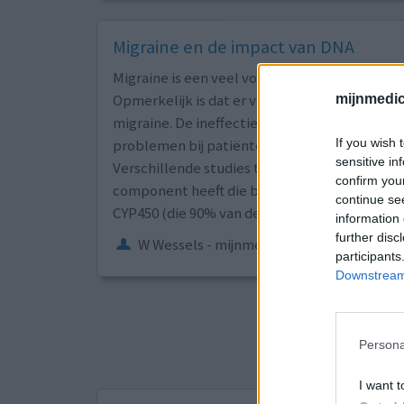
Migraine en de impact van DNA
Migraine is een veel voorkomende neurologi
Opmerkelijk is dat er verschillende reacties 
mijnmedici
migraine. De ineffectieve respons en de mate
If you wish 
problemen bij patiënten.
sensitive in
Verschillende studies tonen aan dat deze aa
confirm you
component heeft die betrekking heeft op de
continue se
CYP450 (die 90% van de medicijnen metaboli
information 
further disc
W Wessels - mijnmedicijn.nl
(03-09-2019)
participants
Downstream 
Sorteer op
ges
Persona
1
I want t