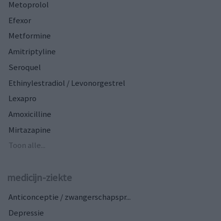
Metoprolol
Efexor
Metformine
Amitriptyline
Seroquel
Ethinylestradiol / Levonorgestrel
Lexapro
Amoxicilline
Mirtazapine
Toon alle...
medicijn-ziekte
Anticonceptie / zwangerschapspr...
Depressie