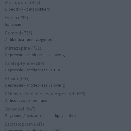
Metoprolol (817)
Bloeddruk - betablokkers
Lyrica (795)
Epilepsie
Furabid (735)
Antibiotica - urineweginfectie
Mirtazapine (731)
Depressie - antidepressiva overig
Amitriptyline (699)
Depressie - antidepressiva TCA
Efexor (665)
Depressie - antidepressiva overig
Ethinylestradiol / Levonorgestrel (656)
Anticonceptie - eenfase
Seroquel (647)
Psychose / schizofrenie - antipsychotica
Escitalopram (647)
Depressie - antidepressiva SSRI