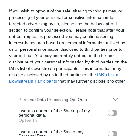
Acne
If you wish to opt-out of the sale, sharing to third parties, or
Dexamfetamine (446)
processing of your personal or sensitive information for
ADHD - psychostimulantia
targeted advertising by us, please use the below opt-out
Euthyrox (436)
section to confirm your selection. Please note that after your
opt-out request is processed you may continue seeing
Schildklier - hypothyroidie (traagwerkend)
interest-based ads based on personal information utilized by
us or personal information disclosed to third parties prior to
your opt-out. You may separately opt-out of the further
De reviews op deze pagina zijn door de gebruikers
disclosure of your personal information by third parties on the
gegenereerd en vervolgens gelezen en aangepast alvorens
IAB’s list of downstream participants. This information may
goedkeuring, om zo te voldoen aan onze standaarden wat betreft
also be disclosed by us to third parties on the
IAB’s List of
een review voor een medicijn. Voor het delen van ervaringen is
Downstream Participants
that may further disclose it to other
geen medische kennis noodzakelijk. Op deze manier geven de
third parties.
reviews alleen een beeld van de ervaring van de schrijvers en niet
die van de eigenaar van deze website. Denk er aan dat de
Personal Data Processing Opt Outs
ervaringen kunnen verschillen van persoon tot persoon en dat u
voor medisch advies altijd contact op moet nemen met uw arts of
I want to opt-out of the Sharing of my
personal data.
apotheker.
Opted In
I want to opt-out of the Sale of my