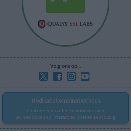
Volg ons op...
MedicatieCombinatieCheck
Controleer nu zelf de combinatie van
uw medicijnen op interacties, snel en eenvoudig.