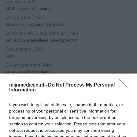
Concerta (503)
ADHD - psychostimulantia
Amlodipine (493)
Bloeddruk - calciumantagonisten
Amoxicilline / Clavulaanzuur (486)
Antibiotica - penicillines breedspectrum
Roaccutane (480)
Acne
Dexamfetamine (446)
ADHD - psychostimulantia
Euthyrox (436)
mijnmedicijn.nl -
Do Not Process My Personal
Schildklier - hypothyroidie (traagwerkend)
Information
If you wish to opt-out of the sale, sharing to third parties, or
De reviews op deze pagina zijn door de gebruikers
processing of your personal or sensitive information for
gegenereerd en vervolgens gelezen en aangepast alvorens
targeted advertising by us, please use the below opt-out
goedkeuring, om zo te voldoen aan onze standaarden wat betreft
section to confirm your selection. Please note that after your
een review voor een medicijn. Voor het delen van ervaringen is
opt-out request is processed you may continue seeing
geen medische kennis noodzakelijk. Op deze manier geven de
interest-based ads based on personal information utilized by