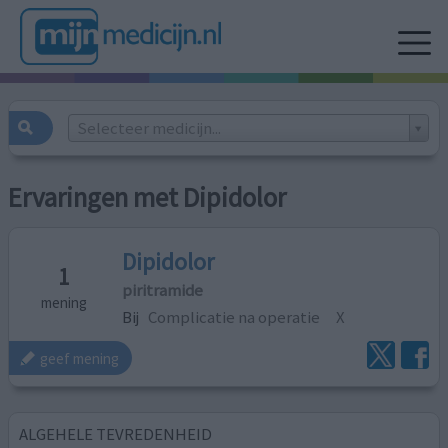
Selecteer medicijn...
Ervaringen met Dipidolor
Dipidolor
1
piritramide
mening
Bij
Complicatie na operatie
X
geef mening
ALGEHELE TEVREDENHEID