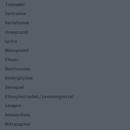
Tramadol
Sertraline
Venlafaxine
Omeprazol
Lyrica
Metoprolol
Efexor
Metformine
Amitriptyline
Seroquel
Ethinylestradiol / Levonorgestrel
Lexapro
Amoxicilline
Mirtazapine