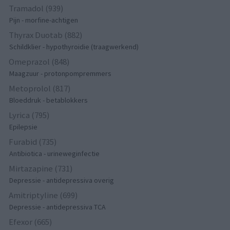
Tramadol (939)
Pijn - morfine-achtigen
Thyrax Duotab (882)
Schildklier - hypothyroidie (traagwerkend)
Omeprazol (848)
Maagzuur - protonpompremmers
Metoprolol (817)
Bloeddruk - betablokkers
Lyrica (795)
Epilepsie
Furabid (735)
Antibiotica - urineweginfectie
Mirtazapine (731)
Depressie - antidepressiva overig
Amitriptyline (699)
Depressie - antidepressiva TCA
Efexor (665)