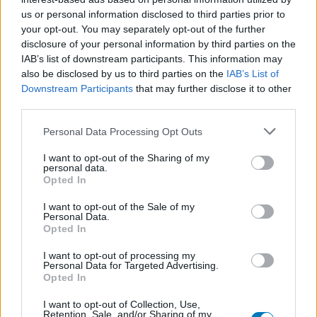
reviews alleen een beeld van de ervaring van de schrijvers en niet
us or personal information disclosed to third parties prior to
die van de eigenaar van deze website. Denk er aan dat de
your opt-out. You may separately opt-out of the further
ervaringen kunnen verschillen van persoon tot persoon en dat u
disclosure of your personal information by third parties on the
voor medisch advies altijd contact op moet nemen met uw arts of
IAB’s list of downstream participants. This information may
apotheker.
also be disclosed by us to third parties on the
IAB’s List of
Downstream Participants
that may further disclose it to other
third parties.
Personal Data Processing Opt Outs
I want to opt-out of the Sharing of my
personal data.
Opted In
I want to opt-out of the Sale of my
Personal Data.
Opted In
I want to opt-out of processing my
Personal Data for Targeted Advertising.
Opted In
I want to opt-out of Collection, Use,
Retention, Sale, and/or Sharing of my