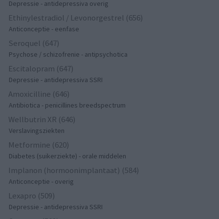
Depressie - antidepressiva overig
Ethinylestradiol / Levonorgestrel (656)
Anticonceptie - eenfase
Seroquel (647)
Psychose / schizofrenie - antipsychotica
Escitalopram (647)
Depressie - antidepressiva SSRI
Amoxicilline (646)
Antibiotica - penicillines breedspectrum
Wellbutrin XR (646)
Verslavingsziekten
Metformine (620)
Diabetes (suikerziekte) - orale middelen
Implanon (hormoonimplantaat) (584)
Anticonceptie - overig
Lexapro (509)
Depressie - antidepressiva SSRI