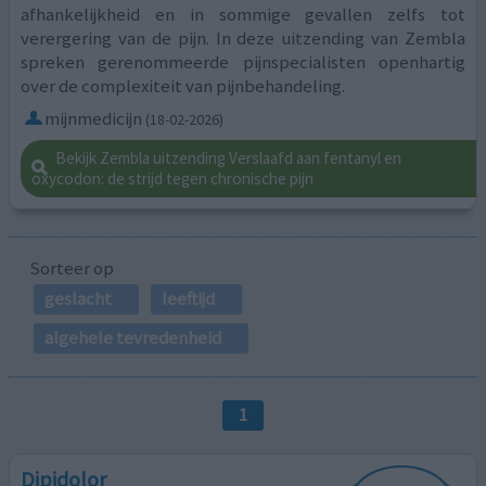
afhankelijkheid en in sommige gevallen zelfs tot
verergering van de pijn. In deze uitzending van Zembla
spreken gerenommeerde pijnspecialisten openhartig
over de complexiteit van pijnbehandeling.
mijnmedicijn
(18-02-2026)
Bekijk Zembla uitzending Verslaafd aan fentanyl en
oxycodon: de strijd tegen chronische pijn
Sorteer op
geslacht
leeftijd
algehele tevredenheid
1
Dipidolor