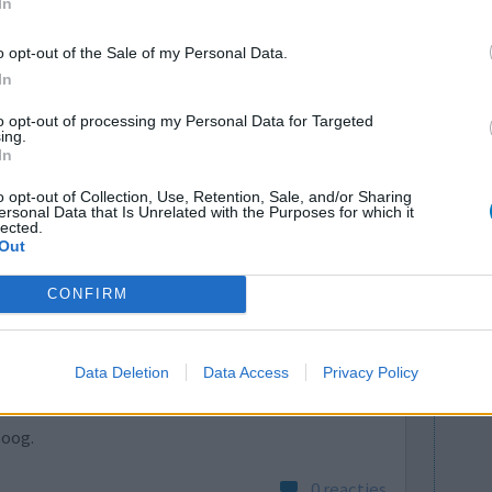
In
o opt-out of the Sale of my Personal Data.
In
lacht
leeftijd
algehele tevredenheid
to opt-out of processing my Personal Data for Targeted
ing.
1
In
o opt-out of Collection, Use, Retention, Sale, and/or Sharing
ersonal Data that Is Unrelated with the Purposes for which it
lected.
Out
CONFIRM
verlichting.
Effectiviteit
Data Deletion
Data Access
Privacy Policy
 niet lopen
Hoeveelheid bijwerkingen
 de huisarts
loog.
0 reacties