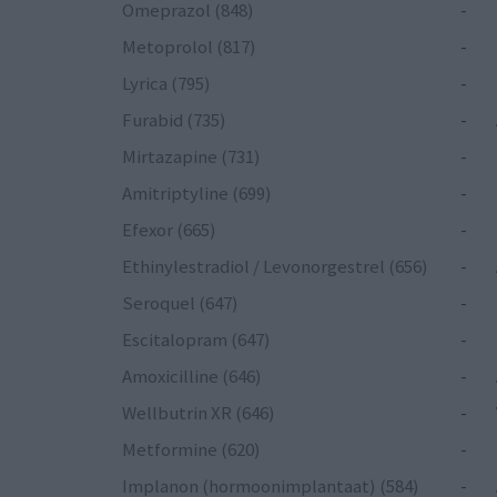
Omeprazol (848)
-
Metoprolol (817)
-
Lyrica (795)
-
Furabid (735)
-
Mirtazapine (731)
-
Amitriptyline (699)
-
Efexor (665)
-
Ethinylestradiol / Levonorgestrel (656)
-
Seroquel (647)
-
Escitalopram (647)
-
Amoxicilline (646)
-
Wellbutrin XR (646)
-
Metformine (620)
-
Implanon (hormoonimplantaat) (584)
-