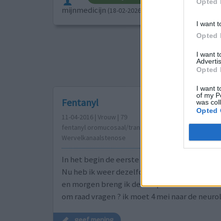
Opted 
mijnmedicijn
(18-02-2026)
I want t
Opted 
Sorteer op
ges
I want 
Advertis
Opted 
I want t
of my P
Fentanyl
was col
Opted 
11-04-2016 | Vrouw | 79
fentanyl oromucosaal/transdermaal (1200ug)
Wervelkanaalstenose
In het begin de eerste 2 pleisters gaven veel 
Nu heb ik weer dezelfde erge pijn ik kan bijna
en morgen breng ik de 4de pleister aan. Zal ik
om raad vragen ? ik moet 4 mei naar de neuro
geef mening