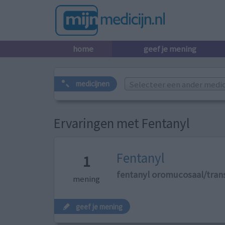
home
geef je mening
Selecteer een ander medicij
medicijnen
Ervaringen met Fentanyl
Fentanyl
1
fentanyl oromucosaal/tra
mening
geef je mening