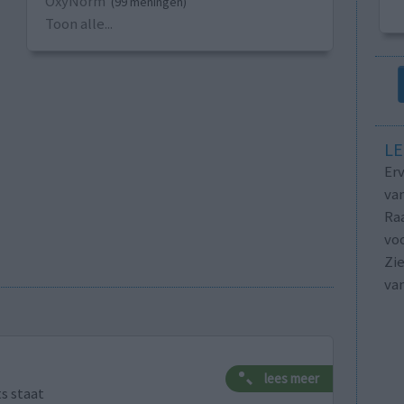
OxyNorm
(99 meningen)
Toon alle...
LE
Erv
van
Raa
voo
Zie
va
lees meer
ts staat