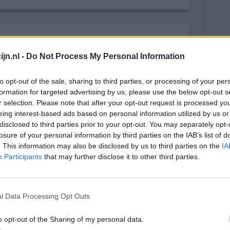
lees meer
jn.nl -
Do Not Process My Personal Information
to opt-out of the sale, sharing to third parties, or processing of your per
formation for targeted advertising by us, please use the below opt-out s
e strijd tegen chronische pijn
r selection. Please note that after your opt-out request is processed y
eing interest-based ads based on personal information utilized by us or
n zware, verslavende pijnstillers zoals oxycodon
disclosed to third parties prior to your opt-out. You may separately opt-
fen die zijn gemaakt van de papaverplant, worden
losure of your personal information by third parties on the IAB’s list of
n te dempen. Nieuwe cijfers van de Stichting
. This information may also be disclosed by us to third parties on the
IA
ongeveer 200.000 mensen deze middelen
Participants
that may further disclose it to other third parties.
ik leiden tot afhankelijkheid en in sommige
n deze uitzending van Zembla spreken
l Data Processing Opt Outs
ver de complexiteit van pijnbehandeling.
o opt-out of the Sharing of my personal data.
an fentanyl en oxycodon: de strijd tegen chronische pijn