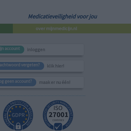
Medicatieveiligheid voor jou
over mijnmedicijn.nl
ijn account
inloggen
achtwoord vergeten?
klik hier!
og geen account?
maak er nu één!