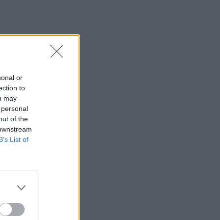
sonal or
ection to
ou may
 personal
out of the
 downstream
B’s List of