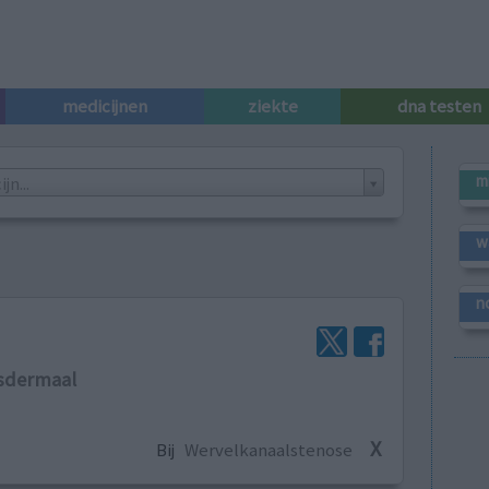
medicijnen
ziekte
dna testen
m
n...
w
n
nsdermaal
X
Bij
Wervelkanaalstenose