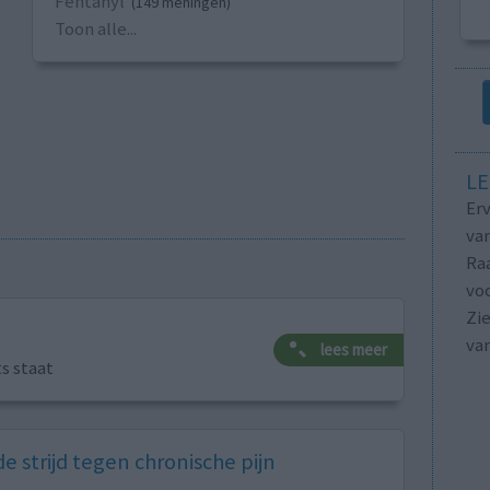
Fentanyl
(149 meningen)
Toon alle...
LE
Erv
van
Raa
voo
Zie
va
lees meer
ts staat
e strijd tegen chronische pijn