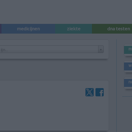
medicijnen
ziekte
dna testen
m
n...
w
n