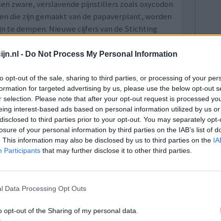
n zware, verslavende pijnstillers zoals oxycodon
fen die zijn gemaakt van de papaverplant, worden
n te dempen. Nieuwe cijfers van de Stichting
ongeveer 200.000 mensen deze middelen
jn.nl -
Do Not Process My Personal Information
ik leiden tot afhankelijkheid en in sommige
n deze uitzending van Zembla spreken
to opt-out of the sale, sharing to third parties, or processing of your per
formation for targeted advertising by us, please use the below opt-out s
ver de complexiteit van pijnbehandeling.
r selection. Please note that after your opt-out request is processed y
an fentanyl en oxycodon: de strijd tegen chronische pijn
eing interest-based ads based on personal information utilized by us or
disclosed to third parties prior to your opt-out. You may separately opt-
losure of your personal information by third parties on the IAB’s list of
. This information may also be disclosed by us to third parties on the
IA
Participants
that may further disclose it to other third parties.
lacht
leeftijd
algehele tevredenheid
4
5
6
7
l Data Processing Opt Outs
o opt-out of the Sharing of my personal data.