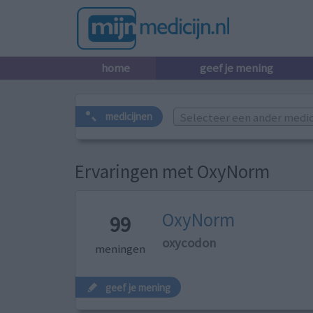
home
geef je mening
Selecteer een ander medicij
medicijnen
Ervaringen met OxyNorm
OxyNorm
99
oxycodon
meningen
geef je mening