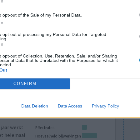
In
o opt-out of the Sale of my Personal Data.
In
 op 2 x 10
Effectiviteit
to opt-out of processing my Personal Data for Targeted
ing.
 en weet
Hoeveelheid bijwerkingen
In
o opt-out of Collection, Use, Retention, Sale, and/or Sharing
ersonal Data that Is Unrelated with the Purposes for which it
0 reacties
lected.
Out
CONFIRM
Data Deletion
Data Access
Privacy Policy
 jaar werkt
Effectiviteit
et helemaal
Hoeveelheid bijwerkingen