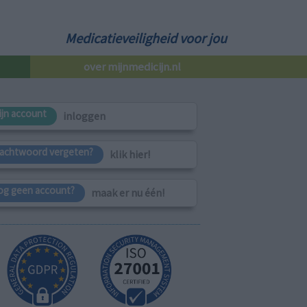
Medicatieveiligheid voor jou
over mijnmedicijn.nl
ijn account
inloggen
achtwoord vergeten?
klik hier!
og geen account?
maak er nu één!