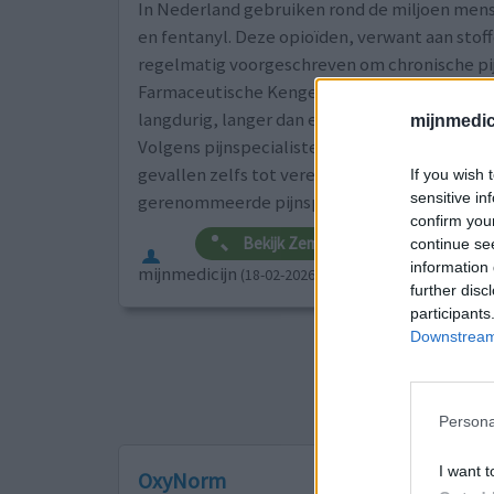
In Nederland gebruiken rond de miljoen mense
en fentanyl. Deze opioïden, verwant aan stof
regelmatig voorgeschreven om chronische pij
Farmaceutische Kengetallen laten zien dat 
langdurig, langer dan een maand, gebruiken.
mijnmedici
Volgens pijnspecialisten kan langdurig gebru
gevallen zelfs tot verergering van de pijn. I
If you wish 
sensitive in
gerenommeerde pijnspecialisten openhartig o
confirm you
Bekijk Zembla uitzending Verslaafd a
continue se
information 
mijnmedicijn
(18-02-2026)
further disc
participants
Downstream 
Sorteer op
ges
1
2
3
Persona
I want t
OxyNorm