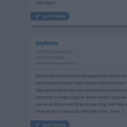
niet meer
geef mening
OxyNorm
15-07-2022 | Vrouw | 42
oxycodon (10mg)
Chronisch pijnsyndroom
Na me eerste darmhernia begonnen met tram
werkte een beetje maar na me openhartopera
bijna geen werking meer ervan dan overgesta
oxynorm in begin 5 gram. Maar moest al gauw
ook al aa. Minimum 50 gram per dag met nog een
moe ervan of wat ook. Veel pijn
[lees meer...]
geef mening