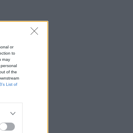
sonal or
ection to
ou may
 personal
out of the
 downstream
B’s List of