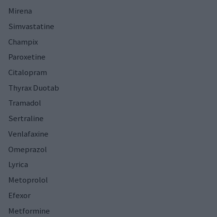
Mirena
Simvastatine
Champix
Paroxetine
Citalopram
Thyrax Duotab
Tramadol
Sertraline
Venlafaxine
Omeprazol
Lyrica
Metoprolol
Efexor
Metformine