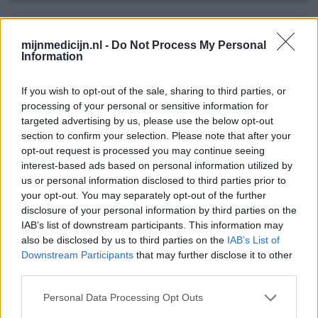
Fentanyl
mijnmedicijn.nl -
Do Not Process My Personal
24-06-2015 | Vrouw | 52
Information
fentanyl oromucosaal/transdermaal
(50ug)
If you wish to opt-out of the sale, sharing to third parties, or
Lage rugpijn
processing of your personal or sensitive information for
Effectiviteit
targeted advertising by us, please use the below opt-out
section to confirm your selection. Please note that after your
Hoeveelheid bijwerkingen
opt-out request is processed you may continue seeing
interest-based ads based on personal information utilized by
us or personal information disclosed to third parties prior to
your opt-out. You may separately opt-out of the further
0 reacties
geef mening
disclosure of your personal information by third parties on the
IAB’s list of downstream participants. This information may
also be disclosed by us to third parties on the
IAB’s List of
Downstream Participants
that may further disclose it to other
Fentanyl
third parties.
29-04-2015 | Man | 75
fentanyl oromucosaal/transdermaal
Personal Data Processing Opt Outs
(25ug)