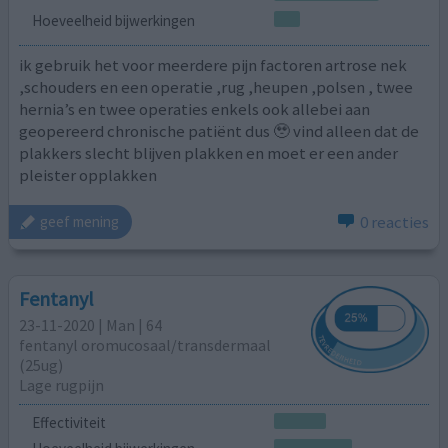
Hoeveelheid bijwerkingen
ik gebruik het voor meerdere pijn factoren artrose nek
,schouders en een operatie ,rug ,heupen ,polsen , twee
hernia’s en twee operaties enkels ook allebei aan
geopereerd chronische patiënt dus 🥹 vind alleen dat de
plakkers slecht blijven plakken en moet er een ander
pleister opplakken
0 reacties
geef mening
Fentanyl
23-11-2020 | Man | 64
fentanyl oromucosaal/transdermaal
(25ug)
Lage rugpijn
Effectiviteit