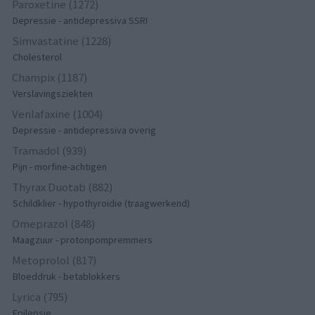
Paroxetine (1272)
Depressie - antidepressiva SSRI
Simvastatine (1228)
Cholesterol
Champix (1187)
Verslavingsziekten
Venlafaxine (1004)
Depressie - antidepressiva overig
Tramadol (939)
Pijn - morfine-achtigen
Thyrax Duotab (882)
Schildklier - hypothyroidie (traagwerkend)
Omeprazol (848)
Maagzuur - protonpompremmers
Metoprolol (817)
Bloeddruk - betablokkers
Lyrica (795)
Epilepsie