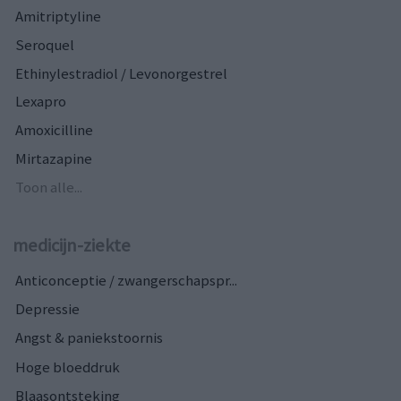
Amitriptyline
Seroquel
Ethinylestradiol / Levonorgestrel
Lexapro
Amoxicilline
Mirtazapine
Toon alle...
medicijn-ziekte
Anticonceptie / zwangerschapspr...
Depressie
Angst & paniekstoornis
Hoge bloeddruk
Blaasontsteking