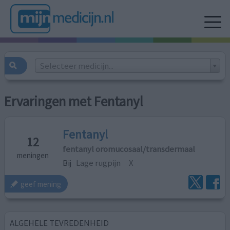
Selecteer medicijn...
Ervaringen met Fentanyl
Fentanyl
12
fentanyl oromucosaal/transdermaal
meningen
Bij
Lage rugpijn
X
geef mening
ALGEHELE TEVREDENHEID