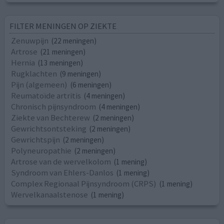
FILTER MENINGEN OP ZIEKTE
Zenuwpijn
(22 meningen)
Artrose
(21 meningen)
Hernia
(13 meningen)
Rugklachten
(9 meningen)
Pijn (algemeen)
(6 meningen)
Reumatoïde artritis
(4 meningen)
Chronisch pijnsyndroom
(4 meningen)
Ziekte van Bechterew
(2 meningen)
Gewrichtsontsteking
(2 meningen)
Gewrichtspijn
(2 meningen)
Polyneuropathie
(2 meningen)
Artrose van de wervelkolom
(1 mening)
Syndroom van Ehlers-Danlos
(1 mening)
Complex Regionaal Pijnsyndroom (CRPS)
(1 mening)
Wervelkanaalstenose
(1 mening)