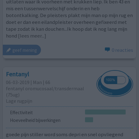
uitlaten waar ik voorheen met krukken liep. Ik ben 43 en
mis een tussenwervelschijf onderin en heb
botontkalking. De pleisters plakt mijn man op mijn rug en
doet er dan een eilandpleister overheen gefixeerd met
tape zodat ik kan douchen...Ik hoop dat ik nog lang mijn
hond
[lees meer...]
0 reacties
geef mening
Fentanyl
06-03-2019 | Man | 66
fentanyl oromucosaal/transdermaal
(75ug)
Lage rugpijn
Effectiviteit
Hoeveelheid bijwerkingen
goede pijn stiller word soms depri en snel opvliegend