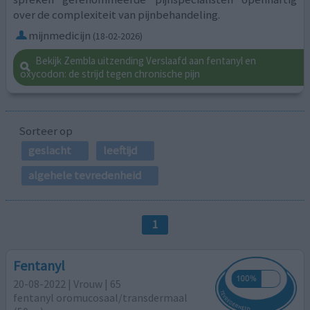
over de complexiteit van pijnbehandeling.
mijnmedicijn
(18-02-2026)
Bekijk Zembla uitzending Verslaafd aan fentanyl en
oxycodon: de strijd tegen chronische pijn
Sorteer op
geslacht
leeftijd
algehele tevredenheid
1
Fentanyl
20-08-2022 | Vrouw | 65
fentanyl oromucosaal/transdermaal