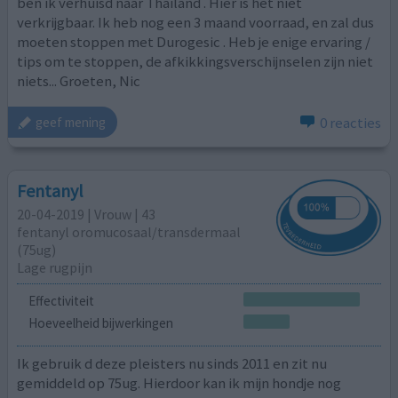
ben ik verhuisd naar Thailand . Hier is het niet
verkrijgbaar. Ik heb nog een 3 maand voorraad, en zal dus
moeten stoppen met Durogesic . Heb je enige ervaring /
tips om te stoppen, de afkikkingsverschijnselen zijn niet
niets... Groeten, Nic
0 reacties
geef mening
Fentanyl
20-04-2019 | Vrouw | 43
fentanyl oromucosaal/transdermaal
(75ug)
Lage rugpijn
Effectiviteit
Hoeveelheid bijwerkingen
Ik gebruik d deze pleisters nu sinds 2011 en zit nu
gemiddeld op 75ug. Hierdoor kan ik mijn hondje nog