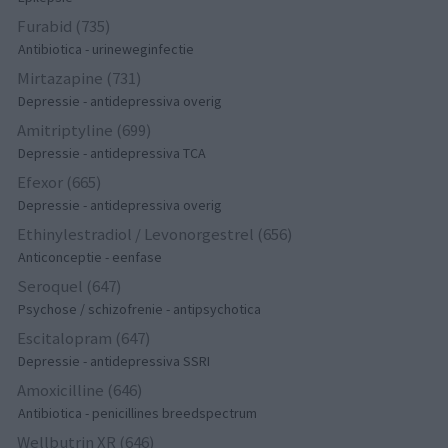
Furabid (735)
Antibiotica - urineweginfectie
Mirtazapine (731)
Depressie - antidepressiva overig
Amitriptyline (699)
Depressie - antidepressiva TCA
Efexor (665)
Depressie - antidepressiva overig
Ethinylestradiol / Levonorgestrel (656)
Anticonceptie - eenfase
Seroquel (647)
Psychose / schizofrenie - antipsychotica
Escitalopram (647)
Depressie - antidepressiva SSRI
Amoxicilline (646)
Antibiotica - penicillines breedspectrum
Wellbutrin XR (646)