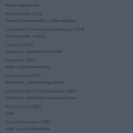
Verslavingsziekten
Metformine (620)
Diabetes (suikerziekte) - orale middelen
Implanon (hormoonimplantaat) (584)
Anticonceptie - overig
Lexapro (509)
Depressie - antidepressiva SSRI
Concerta (503)
ADHD - psychostimulantia
Amlodipine (493)
Bloeddruk - calciumantagonisten
Amoxicilline / Clavulaanzuur (486)
Antibiotica - penicillines breedspectrum
Roaccutane (480)
Acne
Dexamfetamine (446)
ADHD - psychostimulantia