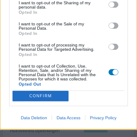
Lage rugpijn
I want to opt-out of the Sharing of my
personal data.
Effectiviteit
Opted In
Hoeveelheid bijwerkingen
I want to opt-out of the Sale of my
Personal Data.
ik heb 2 hernia's en 2x stenose gehad help wel ben
Opted In
begonnen met 12 ug maar nu zit ik op 25ug helpt nu 1 a 2
I want to opt-out of processing my
dagen moet dus hoger gaan wil het nog helpen
Personal Data for Targeted Advertising.
Opted In
0 reacties
geef mening
I want to opt-out of Collection, Use,
Retention, Sale, and/or Sharing of my
Personal Data that Is Unrelated with the
Purposes for which it was collected.
Fentanyl
Opted Out
12-07-2014 | Man | 28
CONFIRM
fentanyl oromucosaal/transdermaal
(50ug)
Lage rugpijn
Data Deletion
Data Access
Privacy Policy
Effectiviteit
Hoeveelheid bijwerkingen