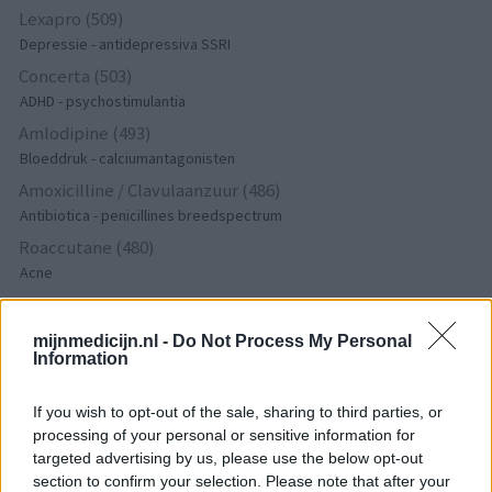
Lexapro (509)
Depressie - antidepressiva SSRI
Concerta (503)
ADHD - psychostimulantia
Amlodipine (493)
Bloeddruk - calciumantagonisten
Amoxicilline / Clavulaanzuur (486)
Antibiotica - penicillines breedspectrum
Roaccutane (480)
Acne
Dexamfetamine (446)
ADHD - psychostimulantia
mijnmedicijn.nl -
Do Not Process My Personal
Information
Euthyrox (436)
Schildklier - hypothyroidie (traagwerkend)
If you wish to opt-out of the sale, sharing to third parties, or
processing of your personal or sensitive information for
targeted advertising by us, please use the below opt-out
De reviews op deze pagina zijn door de gebruikers
section to confirm your selection. Please note that after your
gegenereerd en vervolgens gelezen en aangepast alvorens