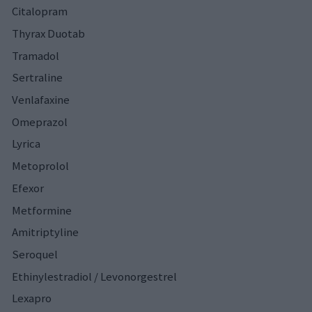
Citalopram
Thyrax Duotab
Tramadol
Sertraline
Venlafaxine
Omeprazol
Lyrica
Metoprolol
Efexor
Metformine
Amitriptyline
Seroquel
Ethinylestradiol / Levonorgestrel
Lexapro