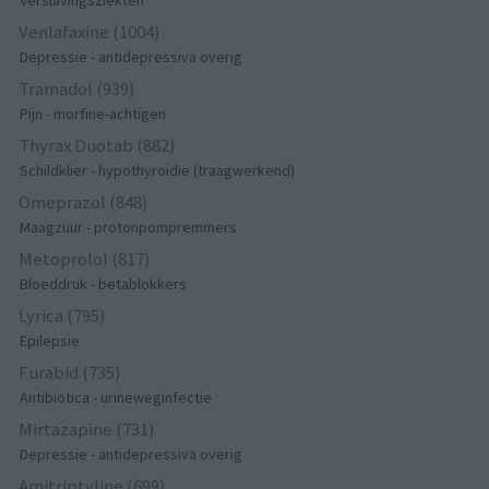
Verslavingsziekten
Venlafaxine (1004)
Depressie - antidepressiva overig
Tramadol (939)
Pijn - morfine-achtigen
Thyrax Duotab (882)
Schildklier - hypothyroidie (traagwerkend)
Omeprazol (848)
Maagzuur - protonpompremmers
Metoprolol (817)
Bloeddruk - betablokkers
Lyrica (795)
Epilepsie
Furabid (735)
Antibiotica - urineweginfectie
Mirtazapine (731)
Depressie - antidepressiva overig
Amitriptyline (699)