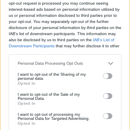
opt-out request is processed you may continue seeing
goedkeuring, om zo te voldoen aan onze standaarden wat betreft
interest-based ads based on personal information utilized by
een review voor een medicijn. Voor het delen van ervaringen is
us or personal information disclosed to third parties prior to
geen medische kennis noodzakelijk. Op deze manier geven de
your opt-out. You may separately opt-out of the further
reviews alleen een beeld van de ervaring van de schrijvers en niet
disclosure of your personal information by third parties on the
die van de eigenaar van deze website. Denk er aan dat de
IAB’s list of downstream participants. This information may
ervaringen kunnen verschillen van persoon tot persoon en dat u
also be disclosed by us to third parties on the
IAB’s List of
voor medisch advies altijd contact op moet nemen met uw arts of
Downstream Participants
that may further disclose it to other
apotheker.
third parties.
Personal Data Processing Opt Outs
I want to opt-out of the Sharing of my
personal data.
Opted In
I want to opt-out of the Sale of my
Personal Data.
Opted In
I want to opt-out of processing my
Personal Data for Targeted Advertising.
Opted In