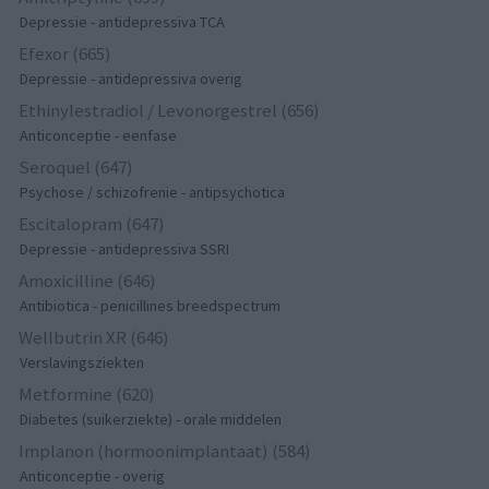
Depressie - antidepressiva TCA
Efexor (665)
Depressie - antidepressiva overig
Ethinylestradiol / Levonorgestrel (656)
Anticonceptie - eenfase
Seroquel (647)
Psychose / schizofrenie - antipsychotica
Escitalopram (647)
Depressie - antidepressiva SSRI
Amoxicilline (646)
Antibiotica - penicillines breedspectrum
Wellbutrin XR (646)
Verslavingsziekten
Metformine (620)
Diabetes (suikerziekte) - orale middelen
Implanon (hormoonimplantaat) (584)
Anticonceptie - overig