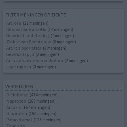
FILTER MENINGEN OP ZIEKTE
Artrose
(21 meningen)
Reumatoïde artritis
(14 meningen)
Gewrichtsontsteking
(7 meningen)
Ziekte van Bechterew
(6 meningen)
Artritis psoriatica
(3 meningen)
Gewrichtspijn
(2 meningen)
Artrose van de wervelkolom
(2 meningen)
Lage rugpijn
(0 meningen)
VERGELIJKEN
Diclofenac
(434 meningen)
Naproxen
(285 meningen)
Arcoxia
(167 meningen)
Ibuprofen
(159 meningen)
Paracetamol
(125 meningen)
Toon alle...