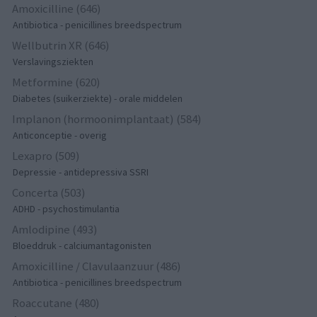
Amoxicilline (646)
Antibiotica - penicillines breedspectrum
Wellbutrin XR (646)
Verslavingsziekten
Metformine (620)
Diabetes (suikerziekte) - orale middelen
Implanon (hormoonimplantaat) (584)
Anticonceptie - overig
Lexapro (509)
Depressie - antidepressiva SSRI
Concerta (503)
ADHD - psychostimulantia
Amlodipine (493)
Bloeddruk - calciumantagonisten
Amoxicilline / Clavulaanzuur (486)
Antibiotica - penicillines breedspectrum
Roaccutane (480)