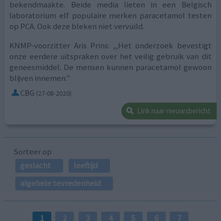
bekendmaakte. Beide media lieten in een Belgisch
laboratorium elf populaire merken paracetamol testen
op PCA. Ook deze bleken niet vervuild.
KNMP-voorzitter Aris Prins: ,,Het onderzoek bevestigt
onze eerdere uitspraken over het veilig gebruik van dit
geneesmiddel. De mensen kunnen paracetamol gewoon
blijven innemen.”
CBG
(27-08-2020)
Link naar nieuwsbericht
Sorteer op
geslacht
leeftijd
algehele tevredenheid
1
2
3
4
5
6
7