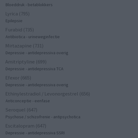
Bloeddruk - betablokkers
Lyrica (795)
Epilepsie
Furabid (735)
Antibiotica - urineweginfectie
Mirtazapine (731)
Depressie - antidepressiva overig
Amitriptyline (699)
Depressie - antidepressiva TCA
Efexor (665)
Depressie - antidepressiva overig
Ethinylestradiol / Levonorgestrel (656)
Anticonceptie - eenfase
Seroquel (647)
Psychose / schizofrenie - antipsychotica
Escitalopram (647)
Depressie - antidepressiva SSRI