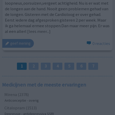
loopneus,oorsuizen,vergeet achtigheid. Nu is er wat met
de longen aan de hand. Nooit geen problemen gehad van
de longen. Gisteren met de Cardioloog er over gehad.
Eerst iedere dag afgesproken gisteren 2 per week. Maar
ik ga helemaal ermee stoppen.Dan maar meer pijn. Er was
al een allerl
[lees meer...]
0 reacties
geef mening
1
2
3
4
5
6
7
Medicijnen met de meeste ervaringen
Mirena (2378)
Anticonceptie - overig
Citalopram (1513)
Depressie - antidepressiva SSRI