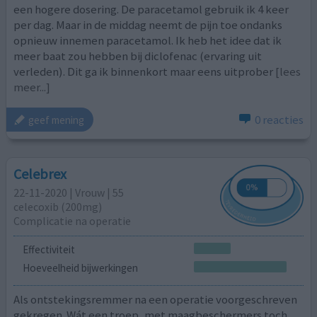
een hogere dosering. De paracetamol gebruik ik 4 keer
per dag. Maar in de middag neemt de pijn toe ondanks
opnieuw innemen paracetamol. Ik heb het idee dat ik
meer baat zou hebben bij diclofenac (ervaring uit
verleden). Dit ga ik binnenkort maar eens uitprober
[lees
meer...]
0 reacties
geef mening
Celebrex
22-11-2020 | Vrouw | 55
celecoxib (200mg)
Complicatie na operatie
Effectiviteit
Hoeveelheid bijwerkingen
Als ontstekingsremmer na een operatie voorgeschreven
gekregen. Wát een troep, met maagbeschermers toch