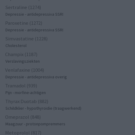
Sertraline (1274)
Depressie - antidepressiva SSRI
Paroxetine (1272)
Depressie - antidepressiva SSRI
Simvastatine (1228)
Cholesterol
Champix (1187)
Verslavingsziekten
Venlafaxine (1004)
Depressie - antidepressiva overig
Tramadol (939)
Pijn - morfine-achtigen
Thyrax Duotab (882)
Schildklier - hypothyroidie (traagwerkend)
Omeprazol (848)
Maagzuur - protonpompremmers
Metoprolol (817)