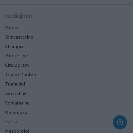
medicijnen
Mirena
Simvastatine
Champix
Paroxetine
Citalopram
Thyrax Duotab
Tramadol
Sertraline
Venlafaxine
Omeprazol
Lyrica
Metoprolol