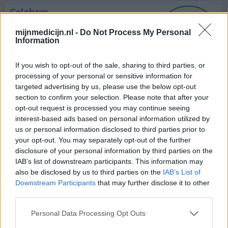
Celebrex
02-02-2020 | Vrouw | 62
mijnmedicijn.nl -
Do Not Process My Personal
celecoxib (200mg)
Information
Niet in de lijst
If you wish to opt-out of the sale, sharing to third parties, or
Effectiviteit
processing of your personal or sensitive information for
Hoeveelheid bijwerkingen
targeted advertising by us, please use the below opt-out
section to confirm your selection. Please note that after your
Meer pijnstilling nodig ivm ondraaglijke pijn, niet kunnen
opt-out request is processed you may continue seeing
zitten, in 1 houding liggen. Ibuprofen 400mg 3x per dag
interest-based ads based on personal information utilized by
hielp niet voldoende. Maar celebrex heeft voor mij teveel
us or personal information disclosed to third parties prior to
bijwerkingen op de maag. Maagpijn en misselijk na 1 dag
your opt-out. You may separately opt-out of the further
gebruik al. 2e dag heftige maagpijn terwijl ik 40 mg
disclosure of your personal information by third parties on the
Pantoprazol maagbeschermer erbij gebruik. 's nachts
IAB’s list of downstream participants. This information may
maagpijn en heftige diarree, daar zit ik
[lees meer...]
also be disclosed by us to third parties on the
IAB’s List of
Downstream Participants
that may further disclose it to other
0 reacties
geef mening
third parties.
Personal Data Processing Opt Outs