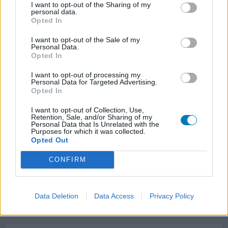
Celebrex
I want to opt-out of the Sharing of my
personal data.
27-07-2019 | Vrouw | 52
Opted In
celecoxib (200mg)
Gewrichtsontsteking
I want to opt-out of the Sale of my
Personal Data.
Opted In
Effectiviteit
Hoeveelheid bijwerkingen
I want to opt-out of processing my
Personal Data for Targeted Advertising.
Opted In
In januari 2018 kreeg ik plots last van pijn aan het linkse S.
I. gewricht. Telkens als ik een tijdje had neergezeten,
I want to opt-out of Collection, Use,
kreeg ik heel veel zeer in het gewricht, zo erg dat ik bijna
Retention, Sale, and/or Sharing of my
Personal Data that Is Unrelated with the
niet meer kon stappen. Eerst een andere
Purposes for which it was collected.
ontstekingsremmer genomen gedurende een maand en
Opted Out
kine gevolgd. Hielp niets. Vervolgens naar fysische
geneeskunde in het UZA. Daar ook kine gevolgd, maar
CONFIRM
de
[lees meer...]
0 reacties
geef mening
Data Deletion
Data Access
Privacy Policy