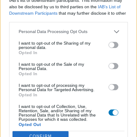
IAB’s list of downstream participants. This information may
also be disclosed by us to third parties on the
IAB’s List of
Amoxicilline (646)
Downstream Participants
that may further disclose it to other
Antibiotica - penicillines breedspectrum
third parties.
Wellbutrin XR (646)
Verslavingsziekten
Personal Data Processing Opt Outs
Metformine (620)
I want to opt-out of the Sharing of my
Diabetes (suikerziekte) - orale middelen
personal data.
Opted In
Implanon (hormoonimplantaat) (584)
Anticonceptie - overig
I want to opt-out of the Sale of my
Personal Data.
Lexapro (509)
Opted In
Depressie - antidepressiva SSRI
I want to opt-out of processing my
Concerta (503)
Personal Data for Targeted Advertising.
ADHD - psychostimulantia
Opted In
Amlodipine (493)
I want to opt-out of Collection, Use,
Bloeddruk - calciumantagonisten
Retention, Sale, and/or Sharing of my
Personal Data that Is Unrelated with the
Amoxicilline / Clavulaanzuur (486)
Purposes for which it was collected.
Opted Out
Antibiotica - penicillines breedspectrum
Roaccutane (480)
CONFIRM