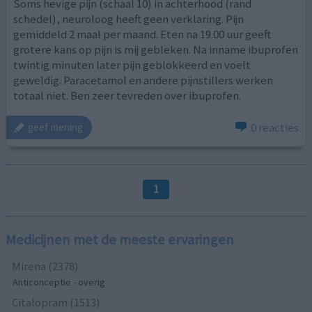
Soms hevige pijn (schaal 10) in achterhood (rand
schedel), neuroloog heeft geen verklaring. Pijn
gemiddeld 2 maal per maand. Eten na 19.00 uur geeft
grotere kans op pijn is mij gebleken. Na inname ibuprofen
twintig minuten later pijn geblokkeerd en voelt
geweldig. Paracetamol en andere pijnstillers werken
totaal niet. Ben zeer tevreden over ibuprofen.
0 reacties
geef mening
1
Medicijnen met de meeste ervaringen
Mirena (2378)
Anticonceptie - overig
Citalopram (1513)