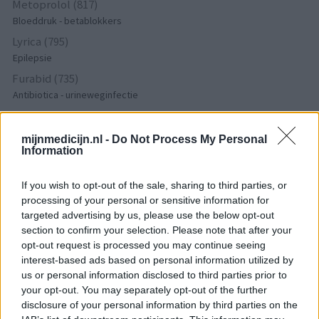
Metoprolol (817)
Bloeddruk - betablokkers
Lyrica (795)
Epilepsie
Furabid (735)
Antibiotica - urineweginfectie
Mirtazapine (731)
Depressie - antidepressiva overig
mijnmedicijn.nl -
Do Not Process My Personal
Information
Amitriptyline (699)
Depressie - antidepressiva TCA
If you wish to opt-out of the sale, sharing to third parties, or
Efexor (665)
processing of your personal or sensitive information for
Depressie - antidepressiva overig
targeted advertising by us, please use the below opt-out
Ethinylestradiol / Levonorgestrel (656)
section to confirm your selection. Please note that after your
Anticonceptie - eenfase
opt-out request is processed you may continue seeing
interest-based ads based on personal information utilized by
Seroquel (647)
us or personal information disclosed to third parties prior to
Psychose / schizofrenie - antipsychotica
your opt-out. You may separately opt-out of the further
Escitalopram (647)
disclosure of your personal information by third parties on the
Depressie - antidepressiva SSRI