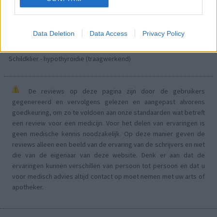
Acne
Dexamfetamine (446)
ADHD - psychostimulantia
Data Deletion
Data Access
Privacy Policy
Euthyrox (436)
Schildklier - hypothyroidie (traagwerkend)
De reviews op deze pagina zijn door de gebruikers
gegenereerd en vervolgens gelezen en aangepast alvorens
goedkeuring, om zo te voldoen aan onze standaarden wat betreft
een review voor een medicijn. Voor het delen van ervaringen is
geen medische kennis noodzakelijk. Op deze manier geven de
reviews alleen een beeld van de ervaring van de schrijvers en niet
die van de eigenaar van deze website. Denk er aan dat de
ervaringen kunnen verschillen van persoon tot persoon en dat u
voor medisch advies altijd contact op moet nemen met uw arts of
apotheker.