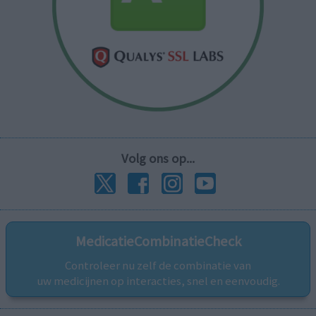
Volg ons op...
MedicatieCombinatieCheck
Controleer nu zelf de combinatie van
uw medicijnen op interacties, snel en eenvoudig.