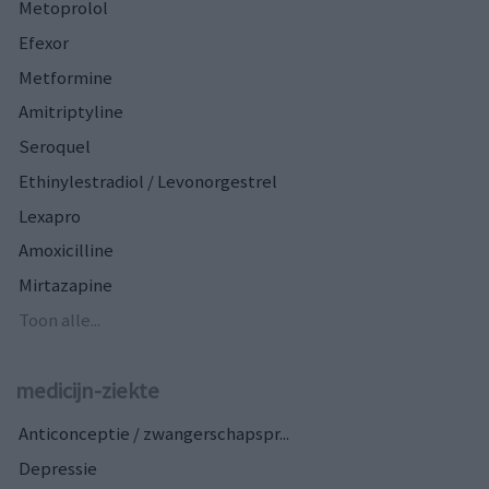
Metoprolol
Efexor
Metformine
Amitriptyline
Seroquel
Ethinylestradiol / Levonorgestrel
Lexapro
Amoxicilline
Mirtazapine
Toon alle...
medicijn-ziekte
Anticonceptie / zwangerschapspr...
Depressie