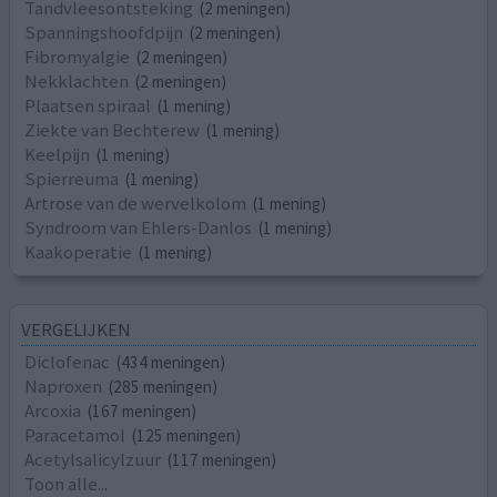
Tandvleesontsteking
(2 meningen)
Spanningshoofdpijn
(2 meningen)
Fibromyalgie
(2 meningen)
Nekklachten
(2 meningen)
Plaatsen spiraal
(1 mening)
Ziekte van Bechterew
(1 mening)
Keelpijn
(1 mening)
Spierreuma
(1 mening)
Artrose van de wervelkolom
(1 mening)
Syndroom van Ehlers-Danlos
(1 mening)
Kaakoperatie
(1 mening)
VERGELIJKEN
Diclofenac
(434 meningen)
Naproxen
(285 meningen)
Arcoxia
(167 meningen)
Paracetamol
(125 meningen)
Acetylsalicylzuur
(117 meningen)
Toon alle...