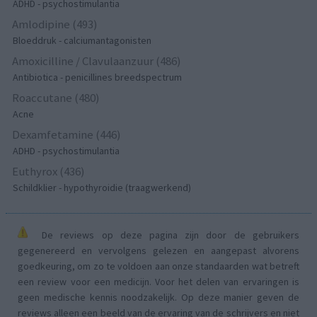
ADHD - psychostimulantia
Amlodipine (493)
Bloeddruk - calciumantagonisten
Amoxicilline / Clavulaanzuur (486)
Antibiotica - penicillines breedspectrum
Roaccutane (480)
Acne
Dexamfetamine (446)
ADHD - psychostimulantia
Euthyrox (436)
Schildklier - hypothyroidie (traagwerkend)
De reviews op deze pagina zijn door de gebruikers
gegenereerd en vervolgens gelezen en aangepast alvorens
goedkeuring, om zo te voldoen aan onze standaarden wat betreft
een review voor een medicijn. Voor het delen van ervaringen is
geen medische kennis noodzakelijk. Op deze manier geven de
reviews alleen een beeld van de ervaring van de schrijvers en niet