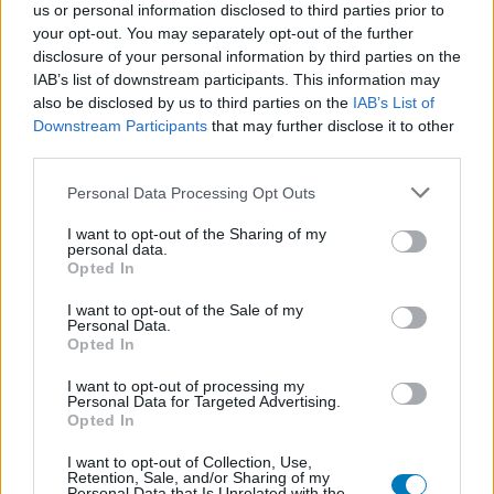
us or personal information disclosed to third parties prior to
Pijn - morfine-achtigen
your opt-out. You may separately opt-out of the further
Thyrax Duotab (882)
disclosure of your personal information by third parties on the
Schildklier - hypothyroidie (traagwerkend)
IAB’s list of downstream participants. This information may
also be disclosed by us to third parties on the
IAB’s List of
Omeprazol (848)
Downstream Participants
that may further disclose it to other
Maagzuur - protonpompremmers
third parties.
Metoprolol (817)
Bloeddruk - betablokkers
Personal Data Processing Opt Outs
Lyrica (795)
I want to opt-out of the Sharing of my
Epilepsie
personal data.
Opted In
Furabid (735)
Antibiotica - urineweginfectie
I want to opt-out of the Sale of my
Personal Data.
Mirtazapine (731)
Opted In
Depressie - antidepressiva overig
I want to opt-out of processing my
Amitriptyline (699)
Personal Data for Targeted Advertising.
Depressie - antidepressiva TCA
Opted In
Efexor (665)
I want to opt-out of Collection, Use,
Depressie - antidepressiva overig
Retention, Sale, and/or Sharing of my
Personal Data that Is Unrelated with the