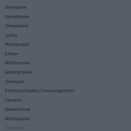
Sertraline
Venlafaxine
Omeprazol
Lyrica
Metoprolol
Efexor
Metformine
Amitriptyline
Seroquel
Ethinylestradiol / Levonorgestrel
Lexapro
Amoxicilline
Mirtazapine
Toon alle...