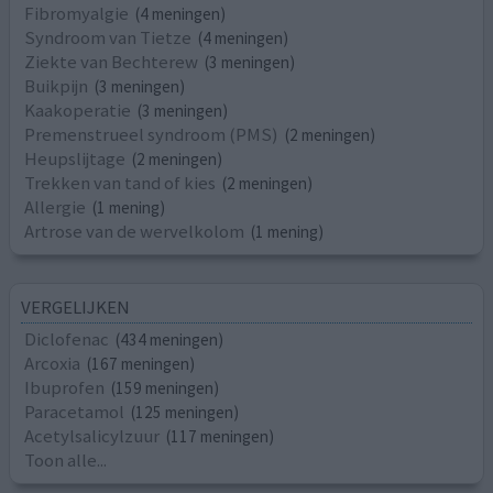
Fibromyalgie
(4 meningen)
Syndroom van Tietze
(4 meningen)
Ziekte van Bechterew
(3 meningen)
Buikpijn
(3 meningen)
Kaakoperatie
(3 meningen)
Premenstrueel syndroom (PMS)
(2 meningen)
Heupslijtage
(2 meningen)
Trekken van tand of kies
(2 meningen)
Allergie
(1 mening)
Artrose van de wervelkolom
(1 mening)
VERGELIJKEN
Diclofenac
(434 meningen)
Arcoxia
(167 meningen)
Ibuprofen
(159 meningen)
Paracetamol
(125 meningen)
Acetylsalicylzuur
(117 meningen)
Toon alle...