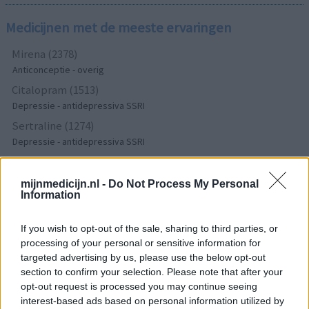
Medicijnen met de meeste ervaringen
Mirena (2378)
Anticonceptie - overig
Citalopram (1513)
Depressie - antidepressiva SSRI
Sertraline (1274)
Depressie - antidepressiva SSRI
Paroxetine (1272)
Depressie - antidepressiva SSRI
mijnmedicijn.nl -
Do Not Process My Personal
Information
Simvastatine (1228)
Cholesterol
If you wish to opt-out of the sale, sharing to third parties, or
Champix (1187)
processing of your personal or sensitive information for
Verslavingsziekten
targeted advertising by us, please use the below opt-out
Venlafaxine (1004)
section to confirm your selection. Please note that after your
Depressie - antidepressiva overig
opt-out request is processed you may continue seeing
interest-based ads based on personal information utilized by
Tramadol (939)