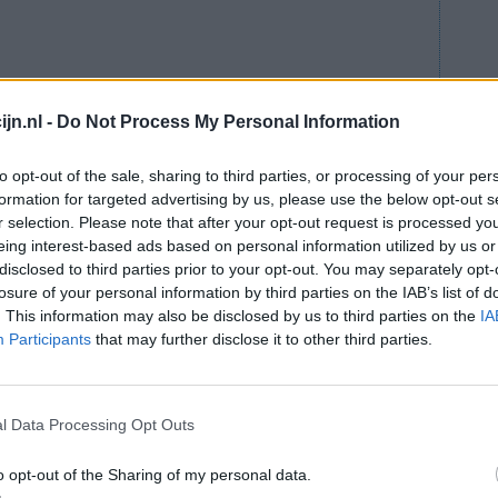
jn.nl -
Do Not Process My Personal Information
to opt-out of the sale, sharing to third parties, or processing of your per
lees meer
formation for targeted advertising by us, please use the below opt-out s
ts staat
r selection. Please note that after your opt-out request is processed y
eing interest-based ads based on personal information utilized by us or
disclosed to third parties prior to your opt-out. You may separately opt-
losure of your personal information by third parties on the IAB’s list of
onden
. This information may also be disclosed by us to third parties on the
IA
Participants
that may further disclose it to other third parties.
 concludeert de beroepsvereniging van
zoek van negentien merken paracetamol. Geen
erverwekkende stof PCA. De uitkomst van het
van een onderzoek dat NRC en tv-programma
l Data Processing Opt Outs
lieten in een Belgisch laboratorium elf
o opt-out of the Sharing of my personal data.
 Ook deze bleken niet vervuild.