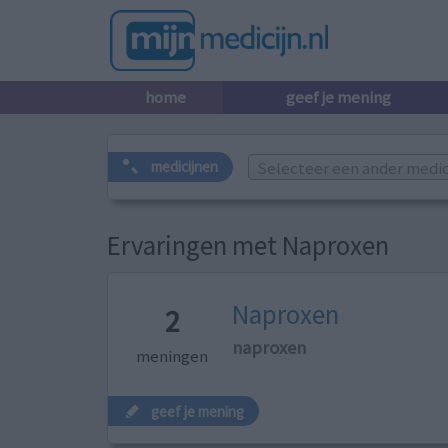
home
geef je mening
Selecteer een ander medicij
medicijnen
Ervaringen met Naproxen
Naproxen
2
naproxen
meningen
geef je mening