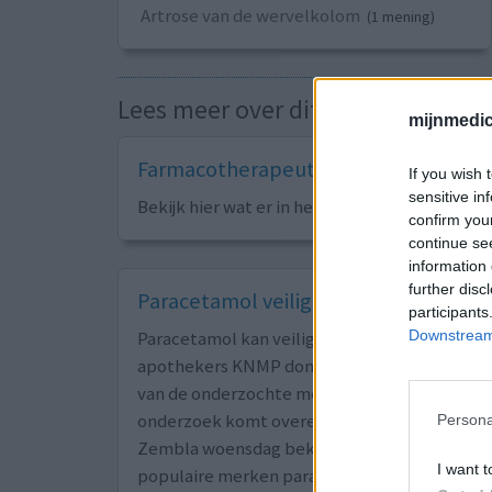
Artrose van de wervelkolom
(1 mening)
Lees meer over dit medicijn
mijnmedici
Farmacotherapeutisch Kompas
If you wish 
sensitive in
Bekijk hier wat er in het naslagwerk van de ar
confirm you
continue se
information 
further disc
Paracetamol veilig voor gebruik bev
participants
Downstream 
Paracetamol kan veilig gebruikt worden. Dat
apothekers KNMP donderdag na eigen onder
van de onderzochte merken bevatte de kank
onderzoek komt overeen met de resultaten 
Persona
Zembla woensdag bekendmaakte. Beide media 
I want t
populaire merken paracetamol testen op PCA.