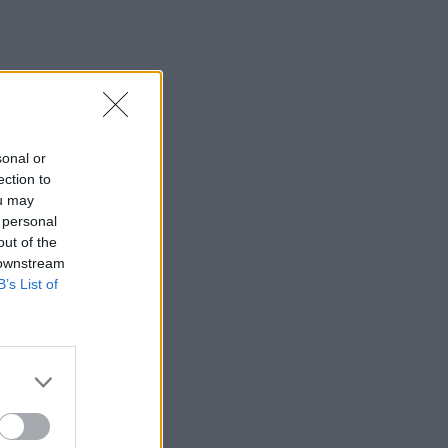
sonal or
ection to
ou may
 personal
out of the
 downstream
B’s List of