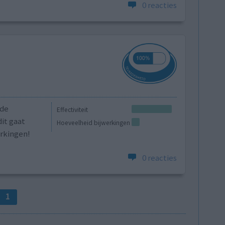
0 reacties
 de
Effectiviteit
it gaat
Hoeveelheid bijwerkingen
erkingen!
0 reacties
1