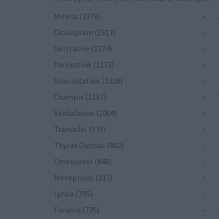
Mirena (2378)
-
Citalopram (1513)
-
Sertraline (1274)
-
Paroxetine (1272)
-
Simvastatine (1228)
-
Champix (1187)
-
Venlafaxine (1004)
-
Tramadol (939)
-
Thyrax Duotab (882)
-
Omeprazol (848)
-
Metoprolol (817)
-
Lyrica (795)
-
Furabid (735)
-