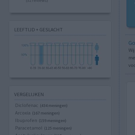
(52 reviews)
LEEFTIJD + GESLACHT
Go
Wi
med
vo
VERGELIJKEN
Diclofenac
(434 meningen)
Arcoxia
(167 meningen)
Ibuprofen
(159 meningen)
Paracetamol
(125 meningen)