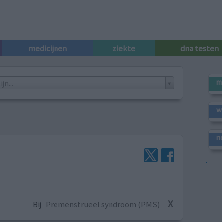
medicijnen
ziekte
dna testen
m
n...
w
n
X
Bij
Premenstrueel syndroom (PMS)