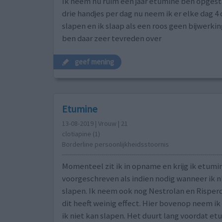
Ik neem nu ruim een jaar etumine ben opges
drie handjes per dag nu neem ik er elke dag 4
slapen en ik slaap als een roos geen bijwerkin
ben daar zeer tevreden over
geef mening
Etumine
13-08-2019 | Vrouw | 21
clotiapine (1)
Borderline persoonlijkheidsstoornis
Momenteel zit ik in opname en krijg ik etumi
voorgeschreven als indien nodig wanneer ik n
slapen. Ik neem ook nog Nestrolan en Risper
dit heeft weinig effect. Hier bovenop neem i
ik niet kan slapen. Het duurt lang voordat et