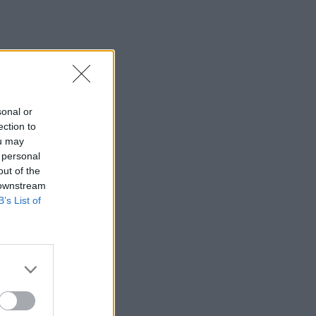
sonal or
ection to
ou may
 personal
out of the
 downstream
B’s List of