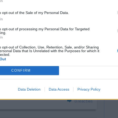
In
0 reacties
o opt-out of the Sale of my Personal Data.
In
to opt-out of processing my Personal Data for Targeted
ing.
In
o opt-out of Collection, Use, Retention, Sale, and/or Sharing
ersonal Data that Is Unrelated with the Purposes for which it
lected.
Out
het zeer
Effectiviteit
eter te
Hoeveelheid bijwerkingen
CONFIRM
ot een
randeerd binnen een uur voel ik me zo slap worden
e gevallen ook echt wel 5 uur langer!
Data Deletion
Data Access
Privacy Policy
0 reacties