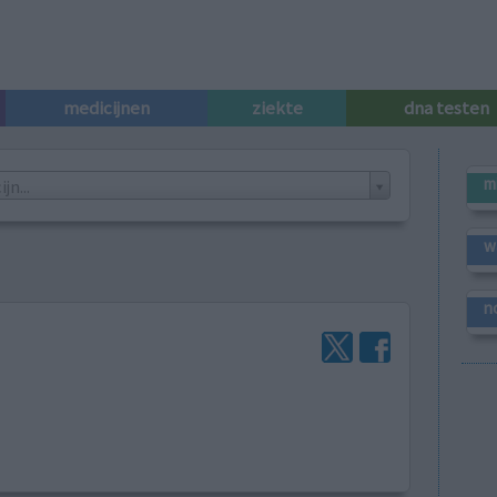
medicijnen
ziekte
dna testen
m
n...
w
n