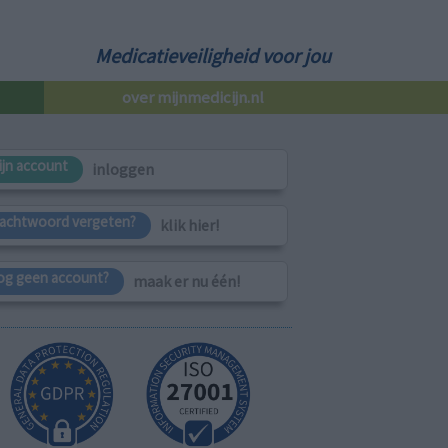
Medicatieveiligheid voor jou
over mijnmedicijn.nl
ijn account
inloggen
achtwoord vergeten?
klik hier!
og geen account?
maak er nu één!