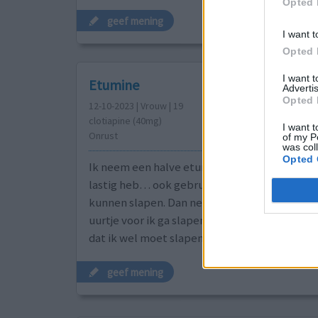
Opted 
geef mening
I want t
Opted 
I want 
Etumine
Advertis
Opted 
12-10-2023 | Vrouw | 19
clotiapine (40mg)
I want t
Onrust
of my P
was col
Opted 
Ik neem een halve etumine als ik voel dat ik 
lastig heb… ook gebruik ik dit wel eens om b
kunnen slapen. Dan neem ik een half uurtje t
uurtje voor ik ga slapen een pilletje en gega
dat ik wel moet slapen. Mijn nachtrust is in di
geef mening