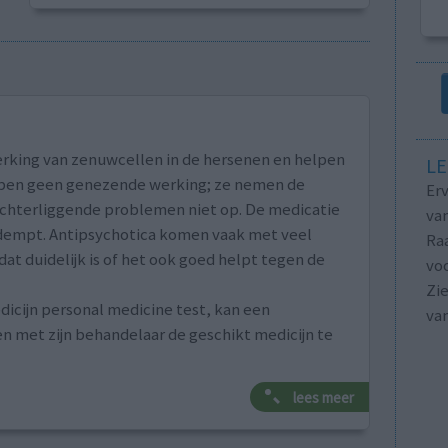
rking van zenuwcellen in de hersenen en helpen
LE
bben geen genezende werking; ze nemen de
Erv
achterliggende problemen niet op. De medicatie
van
edempt. Antipsychotica komen vaak met veel
Raa
at duidelijk is of het ook goed helpt tegen de
voo
Zie
icijn personal medicine test, kan een
va
n met zijn behandelaar de geschikt medicijn te
lees meer