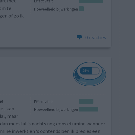
tart met
Effectiviteit
 om te
Hoeveelheid bijwerkingen
gen of zo ik
0 reacties
ne
Effectiviteit
iet kan
Hoeveelheid bijwerkingen
dal, maar
k dan meestal ‘s nachts nog eens etumine wanneer
umine inwerkt en ‘s ochtends ben ik precies een