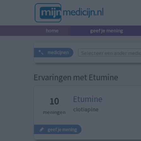
home
geef je mening
Selecteer een ander medicij
medicijnen
Ervaringen met Etumine
Etumine
10
clotiapine
meningen
geef je mening