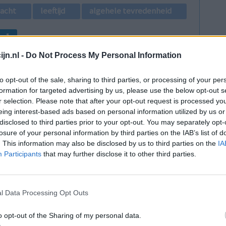
lacht
leeftijd
algehele tevredenheid
1
jn.nl -
Do Not Process My Personal Information
to opt-out of the sale, sharing to third parties, or processing of your per
formation for targeted advertising by us, please use the below opt-out s
r selection. Please note that after your opt-out request is processed y
eing interest-based ads based on personal information utilized by us or
disclosed to third parties prior to your opt-out. You may separately opt-
. Mijn
Effectiviteit
losure of your personal information by third parties on the IAB’s list of
robeerd te
Hoeveelheid bijwerkingen
. This information may also be disclosed by us to third parties on the
IA
 ik nog zo
Participants
that may further disclose it to other third parties.
Bijwerkingen
gen hebben
spiertrekkingen
slaperigheid
oken, daar
grote pupillen
s, had ik
l Data Processing Opt Outs
 ik kon
o opt-out of the Sharing of my personal data.