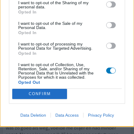
I want to opt-out of the Sharing of my
behandeling met Solian begonnen? Want ik heb
personal data.
begrepen dat het bij gewone apotheken niet verkrijgbaar
Opted In
is.
[lees meer...]
I want to opt-out of the Sale of my
Personal Data.
1 Reactie
geef mening
Opted In
I want to opt-out of processing my
Personal Data for Targeted Advertising.
Opted In
Solian
08-09-2017 | Vrouw | 40
I want to opt-out of Collection, Use,
amisulpride (50)
Retention, Sale, and/or Sharing of my
Personal Data that Is Unrelated with the
Angst & paniekstoornis
Purposes for which it was collected.
Opted Out
Effectiviteit
CONFIRM
Hoeveelheid bijwerkingen
Toen ik het middel 2 jaar geleden begon werkte het
middel heel goed. Ik was wel heel de dag moe, sliep heel
Data Deletion
Data Access
Privacy Policy
veel en verder werkte het middel zeer goed. Mijn paniek
was zo goed als weg, voelde me blijer en had minder