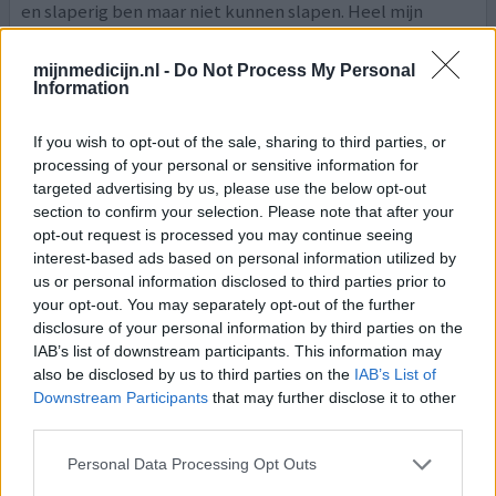
en slaperig ben maar niet kunnen slapen. Heel mijn
lichaam voelt meer gespannen en voel veel angst
[lees
meer...]
mijnmedicijn.nl -
Do Not Process My Personal
Information
0 reacties
geef mening
If you wish to opt-out of the sale, sharing to third parties, or
processing of your personal or sensitive information for
targeted advertising by us, please use the below opt-out
Solian
section to confirm your selection. Please note that after your
13-12-2017 | Man | 35
opt-out request is processed you may continue seeing
amisulpride (200)
interest-based ads based on personal information utilized by
Borderline persoonlijkheidsstoornis
us or personal information disclosed to third parties prior to
your opt-out. You may separately opt-out of the further
Effectiviteit
disclosure of your personal information by third parties on the
Hoeveelheid bijwerkingen
IAB’s list of downstream participants. This information may
also be disclosed by us to third parties on the
IAB’s List of
Ik heb volgende vraag gekregen: Hallo, ik heb een vraag.
Downstream Participants
that may further disclose it to other
Voordat u begon aan Solian/Amisulpride heeft u toen
third parties.
andere medicatie gebruikt? Werkten ze niet en bent u
daarom overgegaan naar Solian? En heeft u Clozapine
Personal Data Processing Opt Outs
gebruikt? Hoe reageerde u hier op? En hoe bent u aan de