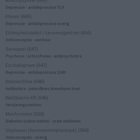
Amitriptyline (699)
Depressie - antidepressiva TCA
Efexor (665)
Depressie - antidepressiva overig
Ethinylestradiol / Levonorgestrel (656)
Anticonceptie - eenfase
Seroquel (647)
Psychose / schizofrenie - antipsychotica
Escitalopram (647)
Depressie - antidepressiva SSRI
Amoxicilline (646)
Antibiotica - penicillines breedspectrum
Wellbutrin XR (646)
Verslavingsziekten
Metformine (620)
Diabetes (suikerziekte) - orale middelen
Implanon (hormoonimplantaat) (584)
Anticonceptie - overig