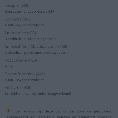
Lexapro (509)
Depressie - antidepressiva SSRI
Concerta (503)
ADHD - psychostimulantia
Amlodipine (493)
Bloeddruk - calciumantagonisten
Amoxicilline / Clavulaanzuur (486)
Antibiotica - penicillines breedspectrum
Roaccutane (480)
Acne
Dexamfetamine (446)
ADHD - psychostimulantia
Euthyrox (436)
Schildklier - hypothyroidie (traagwerkend)
De reviews op deze pagina zijn door de gebruikers
gegenereerd en vervolgens gelezen en aangepast alvorens