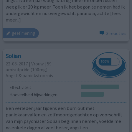
angst. Na een jaar woog ik 15 kg meer en ondertussen
weeg ik er 20 kg meer. Toen ik het begon te nemen had ik
ondergewicht en nu overgewicht. paranoia, achte
[lees
meer...]
3 reacties
geef mening
Solian
22-08-2017 | Vrouw | 59
amisulpride (100mg)
Angst & paniekstoornis
Effectiviteit
Hoeveelheid bijwerkingen
Ben verleden jaar tijdens een burn out met
paniekaanvallen en zelfmoordgedachten op voorschrift
van mijn psychiater Solian beginnen nemen, voelde me
na enkele dagen al veel beter, angst en