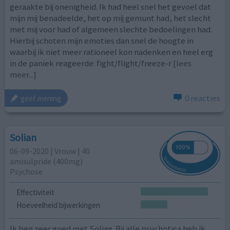
geraakte bij onenigheid. Ik had heel snel het gevoel dat
mijn mij benadeelde, het op mij gemunt had, het slecht
met mij voor had of algemeen slechte bedoelingen had.
Hierbij schoten mijn emoties dan snel de hoogte in
waarbij ik niet meer rationeel kon nadenken en heel erg
in de paniek reageerde: fight/flight/freeze-r
[lees
meer...]
0 reacties
geef mening
Solian
06-09-2020 | Vrouw | 40
amisulpride (400mg)
Psychose
Effectiviteit
Hoeveelheid bijwerkingen
Ik ben zeer goed met Solian. Bij alle psychotica heb ik