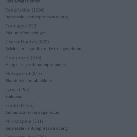
Verslavingsziekten
Venlafaxine (1004)
Depressie - antidepressiva overig
Tramadol (939)
Pijn - morfine-achtigen
Thyrax Duotab (882)
Schildklier - hypothyroidie (traagwerkend)
Omeprazol (848)
Maagzuur - protonpompremmers
Metoprolol (817)
Bloeddruk - betablokkers
Lyrica (795)
Epilepsie
Furabid (735)
Antibiotica - urineweginfectie
Mirtazapine (731)
Depressie - antidepressiva overig