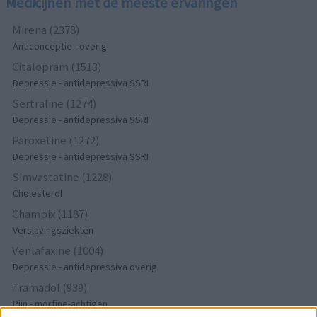
Medicijnen met de meeste ervaringen
Mirena (2378)
Anticonceptie - overig
Citalopram (1513)
Depressie - antidepressiva SSRI
Sertraline (1274)
Depressie - antidepressiva SSRI
Paroxetine (1272)
Depressie - antidepressiva SSRI
Simvastatine (1228)
Cholesterol
Champix (1187)
Verslavingsziekten
Venlafaxine (1004)
Depressie - antidepressiva overig
Tramadol (939)
Pijn - morfine-achtigen