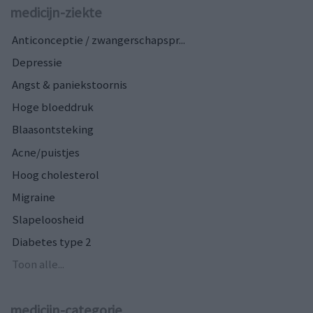
medicijn-ziekte
Anticonceptie / zwangerschapspr...
Depressie
Angst & paniekstoornis
Hoge bloeddruk
Blaasontsteking
Acne/puistjes
Hoog cholesterol
Migraine
Slapeloosheid
Diabetes type 2
Toon alle...
medicijn-categorie