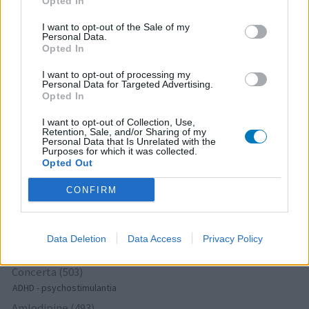
Anticonceptie - eenfase
Opted In
Escitalopram (647)
I want to opt-out of the Sale of my
Depressie - antidepressiva SSRI
Personal Data.
Opted In
Seroquel (647)
Psychose / schizofrenie - antipsychotica
I want to opt-out of processing my
Personal Data for Targeted Advertising.
Amoxicilline (646)
Opted In
Antibiotica - penicillines breedspectrum
I want to opt-out of Collection, Use,
Wellbutrin XR (646)
Retention, Sale, and/or Sharing of my
Personal Data that Is Unrelated with the
Verslavingsziekten
Purposes for which it was collected.
Metformine (620)
Opted Out
Diabetes (suikerziekte) - orale middelen
CONFIRM
Implanon (hormoonimplantaat) (584)
Anticonceptie - overig
Lexapro (509)
Data Deletion
Data Access
Privacy Policy
Depressie - antidepressiva SSRI
Concerta (503)
ADHD - psychostimulantia
Amlodipine (493)