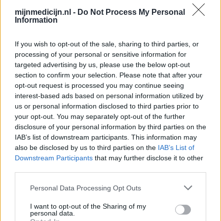
Thyrax Duotab (882)
mijnmedicijn.nl -
Do Not Process My Personal
Schildklier - hypothyroidie (traagwerkend)
Information
Omeprazol (848)
Maagzuur - protonpompremmers
If you wish to opt-out of the sale, sharing to third parties, or
processing of your personal or sensitive information for
Metoprolol (817)
targeted advertising by us, please use the below opt-out
Bloeddruk - betablokkers
section to confirm your selection. Please note that after your
Lyrica (795)
opt-out request is processed you may continue seeing
Epilepsie
interest-based ads based on personal information utilized by
Furabid (735)
us or personal information disclosed to third parties prior to
your opt-out. You may separately opt-out of the further
Antibiotica - urineweginfectie
disclosure of your personal information by third parties on the
Mirtazapine (731)
IAB’s list of downstream participants. This information may
Depressie - antidepressiva overig
also be disclosed by us to third parties on the
IAB’s List of
Amitriptyline (699)
Downstream Participants
that may further disclose it to other
third parties.
Depressie - antidepressiva TCA
Efexor (665)
Personal Data Processing Opt Outs
Depressie - antidepressiva overig
I want to opt-out of the Sharing of my
Ethinylestradiol / Levonorgestrel (656)
personal data.