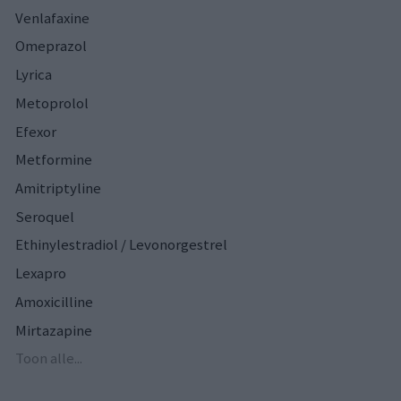
Venlafaxine
Omeprazol
Lyrica
Metoprolol
Efexor
Metformine
Amitriptyline
Seroquel
Ethinylestradiol / Levonorgestrel
Lexapro
Amoxicilline
Mirtazapine
Toon alle...