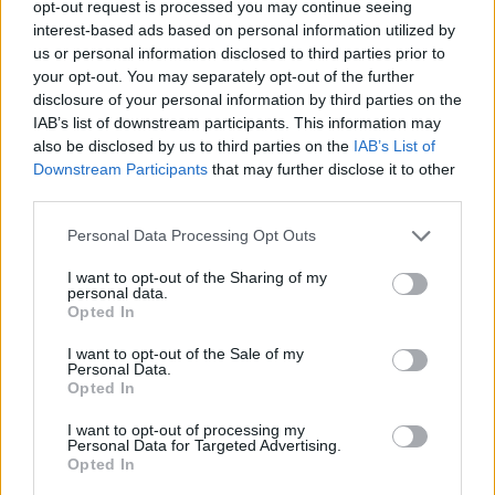
opt-out request is processed you may continue seeing
Depressie - antidepressiva TCA
interest-based ads based on personal information utilized by
Efexor (665)
us or personal information disclosed to third parties prior to
Depressie - antidepressiva overig
your opt-out. You may separately opt-out of the further
Ethinylestradiol / Levonorgestrel (656)
disclosure of your personal information by third parties on the
IAB’s list of downstream participants. This information may
Anticonceptie - eenfase
also be disclosed by us to third parties on the
IAB’s List of
Seroquel (647)
Downstream Participants
that may further disclose it to other
Psychose / schizofrenie - antipsychotica
third parties.
Escitalopram (647)
Personal Data Processing Opt Outs
Depressie - antidepressiva SSRI
Amoxicilline (646)
I want to opt-out of the Sharing of my
personal data.
Antibiotica - penicillines breedspectrum
Opted In
Wellbutrin XR (646)
I want to opt-out of the Sale of my
Verslavingsziekten
Personal Data.
Metformine (620)
Opted In
Diabetes (suikerziekte) - orale middelen
I want to opt-out of processing my
Implanon (hormoonimplantaat) (584)
Personal Data for Targeted Advertising.
Opted In
Anticonceptie - overig