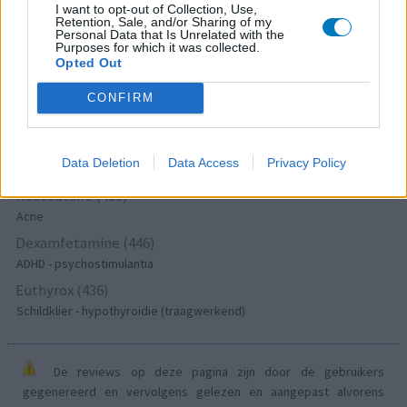
Lexapro (509)
I want to opt-out of Collection, Use,
Retention, Sale, and/or Sharing of my
Depressie - antidepressiva SSRI
Personal Data that Is Unrelated with the
Purposes for which it was collected.
Concerta (503)
Opted Out
ADHD - psychostimulantia
Amlodipine (493)
CONFIRM
Bloeddruk - calciumantagonisten
Amoxicilline / Clavulaanzuur (486)
Data Deletion
Data Access
Privacy Policy
Antibiotica - penicillines breedspectrum
Roaccutane (480)
Acne
Dexamfetamine (446)
ADHD - psychostimulantia
Euthyrox (436)
Schildklier - hypothyroidie (traagwerkend)
De reviews op deze pagina zijn door de gebruikers
gegenereerd en vervolgens gelezen en aangepast alvorens