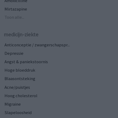
Amoxicilline
Mirtazapine
Toon alle...
medicijn-ziekte
Anticonceptie / zwangerschapspr...
Depressie
Angst & paniekstoornis
Hoge bloeddruk
Blaasontsteking
Acne/puistjes
Hoog cholesterol
Migraine
Slapeloosheid