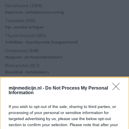
Venlafaxine (1004)
Depressie - antidepressiva overig
Tramadol (939)
Pijn - morfine-achtigen
Thyrax Duotab (882)
Schildklier - hypothyroidie (traagwerkend)
Omeprazol (848)
Maagzuur - protonpompremmers
Metoprolol (817)
Bloeddruk - betablokkers
Lyrica (795)
Epilepsie
mijnmedicijn.nl -
Do Not Process My Personal
Information
Furabid (735)
Antibiotica - urineweginfectie
If you wish to opt-out of the sale, sharing to third parties, or
Mirtazapine (731)
processing of your personal or sensitive information for
Depressie - antidepressiva overig
targeted advertising by us, please use the below opt-out
Amitriptyline (699)
section to confirm your selection. Please note that after your