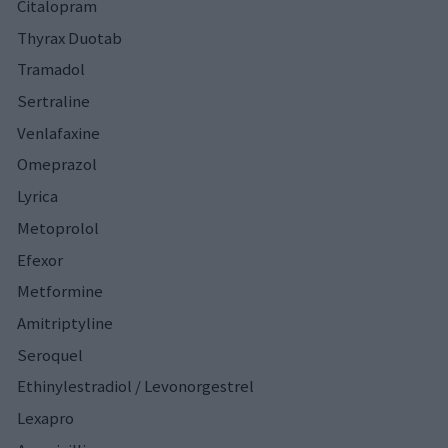
Citalopram
Thyrax Duotab
Tramadol
Sertraline
Venlafaxine
Omeprazol
Lyrica
Metoprolol
Efexor
Metformine
Amitriptyline
Seroquel
Ethinylestradiol / Levonorgestrel
Lexapro