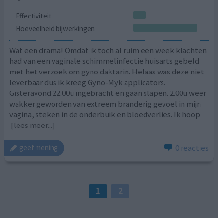
Effectiviteit
Hoeveelheid bijwerkingen
Wat een drama! Omdat ik toch al ruim een week klachten
had van een vaginale schimmelinfectie huisarts gebeld
met het verzoek om gyno daktarin. Helaas was deze niet
leverbaar dus ik kreeg Gyno-Myk applicators.
Gisteravond 22.00u ingebracht en gaan slapen. 2.00u weer
wakker geworden van extreem branderig gevoel in mijn
vagina, steken in de onderbuik en bloedverlies. Ik hoop
[lees meer...]
0 reacties
geef mening
1
2