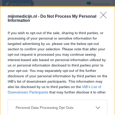
0 reacties
geef mening
mijnmedicijn.nl -
Do Not Process My Personal
Information
Gynomyk
14-03-2018 | Vrouw | 20
If you wish to opt-out of the sale, sharing to third parties, or
butoconazol (20mg/g)
processing of your personal or sensitive information for
Vaginale schimmelinfectie
targeted advertising by us, please use the below opt-out
section to confirm your selection. Please note that after your
Effectiviteit
opt-out request is processed you may continue seeing
Hoeveelheid bijwerkingen
interest-based ads based on personal information utilized by
us or personal information disclosed to third parties prior to
Ik gebruik dit product nooit weer, wat een pijn! Ik bracht
your opt-out. You may separately opt-out of the further
(op advies van de dokter) het ‘s avonds voor het slapen
disclosure of your personal information by third parties on the
gaan uitwendig aan. Na enkele secondes begon het
IAB’s list of downstream participants. This information may
ontzettend te branden en te jeuken! Het werd nog 20
also be disclosed by us to third parties on the
IAB’s List of
keer zo erg na een tijdje, ik lag te huilen van de pijn. Dit
Downstream Participants
that may further disclose it to other
product zouden ze niet meer mogen verkopen. Zelfs de
third parties.
assistente van de dokter raadde het af!!
Personal Data Processing Opt Outs
0 reacties
geef mening