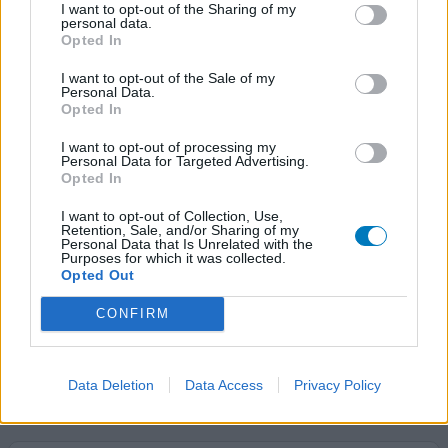
I want to opt-out of the Sharing of my
personal data.
Opted In
Gynomyk
I want to opt-out of the Sale of my
Personal Data.
12-11-2017 | Vrouw | 43
Opted In
butoconazol (20mg/g)
Vaginale schimmelinfectie
I want to opt-out of processing my
Personal Data for Targeted Advertising.
Opted In
Effectiviteit
Hoeveelheid bijwerkingen
I want to opt-out of Collection, Use,
Retention, Sale, and/or Sharing of my
Personal Data that Is Unrelated with the
Dit jeukt 's nachts en overdag veel te hard naar mijn zin. Ik
Purposes for which it was collected.
zie er tegenop naar buiten te gaan zelfs. Benieuwd of er
Opted Out
middelen bestaan die niet dit effect hebben.
CONFIRM
Gynodaktarin doet geloof ik hetzelfde met me. Heel
vervelend.
Data Deletion
Data Access
Privacy Policy
0 reacties
geef mening