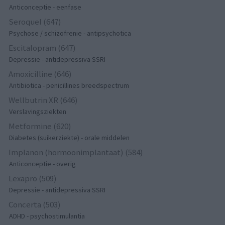
Anticonceptie - eenfase
Seroquel (647)
Psychose / schizofrenie - antipsychotica
Escitalopram (647)
Depressie - antidepressiva SSRI
Amoxicilline (646)
Antibiotica - penicillines breedspectrum
Wellbutrin XR (646)
Verslavingsziekten
Metformine (620)
Diabetes (suikerziekte) - orale middelen
Implanon (hormoonimplantaat) (584)
Anticonceptie - overig
Lexapro (509)
Depressie - antidepressiva SSRI
Concerta (503)
ADHD - psychostimulantia