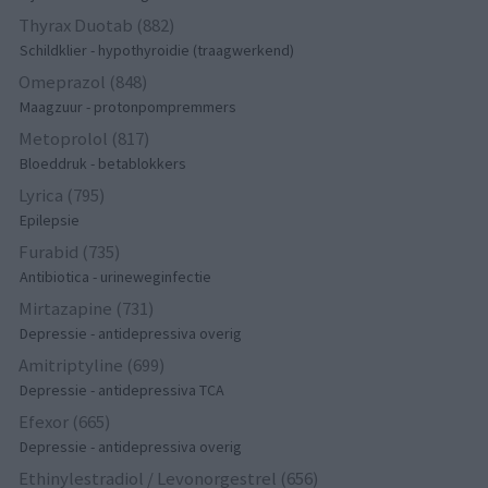
Thyrax Duotab (882)
Schildklier - hypothyroidie (traagwerkend)
Omeprazol (848)
Maagzuur - protonpompremmers
Metoprolol (817)
Bloeddruk - betablokkers
Lyrica (795)
Epilepsie
Furabid (735)
Antibiotica - urineweginfectie
Mirtazapine (731)
Depressie - antidepressiva overig
Amitriptyline (699)
Depressie - antidepressiva TCA
Efexor (665)
Depressie - antidepressiva overig
Ethinylestradiol / Levonorgestrel (656)