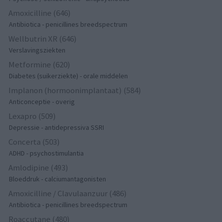
Amoxicilline (646)
Antibiotica - penicillines breedspectrum
Wellbutrin XR (646)
Verslavingsziekten
Metformine (620)
Diabetes (suikerziekte) - orale middelen
Implanon (hormoonimplantaat) (584)
Anticonceptie - overig
Lexapro (509)
Depressie - antidepressiva SSRI
Concerta (503)
ADHD - psychostimulantia
Amlodipine (493)
Bloeddruk - calciumantagonisten
Amoxicilline / Clavulaanzuur (486)
Antibiotica - penicillines breedspectrum
Roaccutane (480)