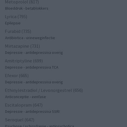
Metoprolol (817)
Bloeddruk - betablokkers
Lyrica (795)
Epilepsie
Furabid (735)
Antibiotica - urineweginfectie
Mirtazapine (731)
Depressie - antidepressiva overig
Amitriptyline (699)
Depressie - antidepressiva TCA
Efexor (665)
Depressie - antidepressiva overig
Ethinylestradiol / Levonorgestrel (656)
Anticonceptie - eenfase
Escitalopram (647)
Depressie - antidepressiva SSRI
Seroquel (647)
Psychose / schizofrenie - antipsychotica