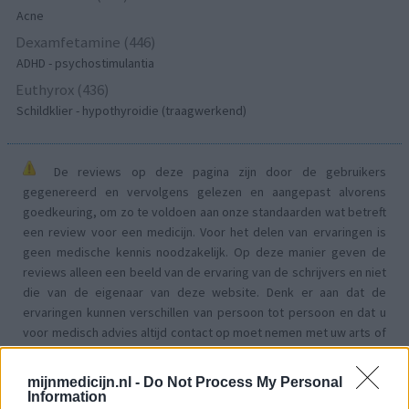
Acne
Dexamfetamine (446)
ADHD - psychostimulantia
Euthyrox (436)
Schildklier - hypothyroidie (traagwerkend)
De reviews op deze pagina zijn door de gebruikers
gegenereerd en vervolgens gelezen en aangepast alvorens
goedkeuring, om zo te voldoen aan onze standaarden wat betreft
een review voor een medicijn. Voor het delen van ervaringen is
geen medische kennis noodzakelijk. Op deze manier geven de
reviews alleen een beeld van de ervaring van de schrijvers en niet
die van de eigenaar van deze website. Denk er aan dat de
ervaringen kunnen verschillen van persoon tot persoon en dat u
voor medisch advies altijd contact op moet nemen met uw arts of
apotheker.
mijnmedicijn.nl -
Do Not Process My Personal
Information